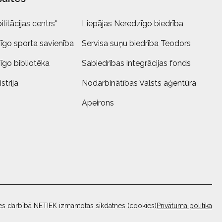
litācijas centrs"
Liepājas Neredzīgo biedrība
īgo sporta savienība
Servisa suņu biedrība Teodors
īgo bibliotēka
Sabiedrības integrācijas fonds
strija
Nodarbinātības Valsts aģentūra
Apeirons
es darbībā NETIEK izmantotas sīkdatnes (cookies)
Privātuma politika