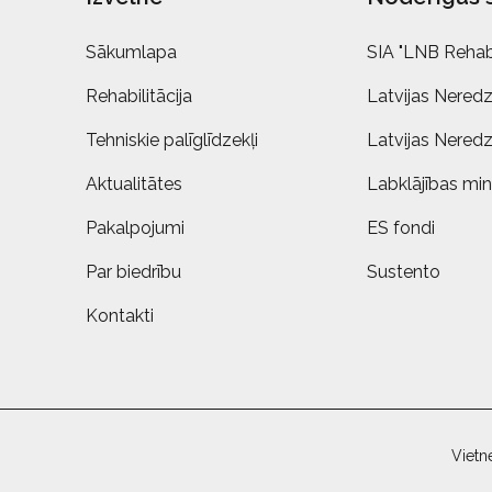
Sākumlapa
SIA "LNB Rehabi
Rehabilitācija
Latvijas Neredz
Tehniskie palīglīdzekļi
Latvijas Neredz
Aktualitātes
Labklājības mini
Pakalpojumi
ES fondi
Par biedrību
Sustento
Kontakti
Vietn