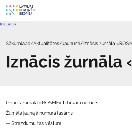
Klausīties
Sākumlapa
/
Aktualitātes
/
Jaunumi
/
Iznācis žurnāla «ROS
Iznācis žurnāl
Iznācis žurnāla «ROSME» februāra numurs.
Žurnāla jaunajā numurā lasāms:
— Strazdumuižas vēsture