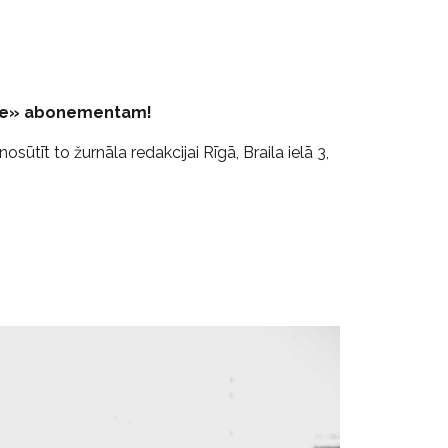
osme» abonementam!
ūtīt to žurnāla redakcijai Rīgā, Braila ielā 3,