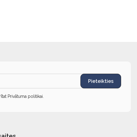
Pieteikties
rītat
Privātuma politikai
.
saites