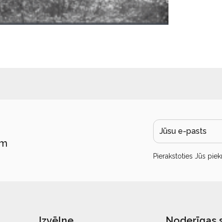
ām
Pierakstoties Jūs piek
Izvēlne
Noderīgas 