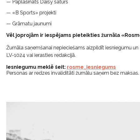
— Paplašināts Daisy saturs
— «B Sports» projekti
— Grāmatu jaunumi
Vēl joprojām ir iespējams pieteikties žurnāla «R
Žurnāla saņemšanai nepieciešams aizpildīt iesniegumu un nos
LV-1024 vai ierasties redakcijā.
Iesniegumu meklē šeit:
rosme_iesniegums
Personas ar redzes invaliditāti žurnālu saņem bez maksas.