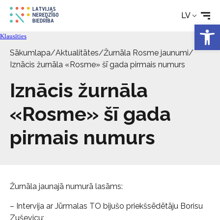
Rehabilitācija
LV
Open 
Klausīties
Tehniskie palīglīdzekļi
Sākumlapa
/
Aktualitātes
/
Žurnāla Rosme jaunumi
/
Iznācis žurnāla «Rosme» šī gada pirmais numurs
Aktualitātes
Iznācis žurnāla
Pakalpojumi
«Rosme» šī gada
pirmais numurs
Par biedrību
Kontakti
Žurnāla jaunajā numurā lasāms:
– Intervija ar Jūrmalas TO bijušo priekšsēdētāju Borisu
Zuševicu;