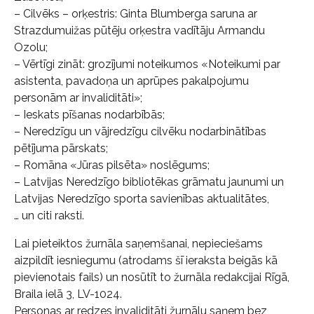
– Cilvēks – orķestris: Ginta Blumberga saruna ar
Strazdumuižas pūtēju orķestra vadītāju Armandu
Ozolu;
– Vērtīgi zināt: grozījumi noteikumos «Noteikumi par
asistenta, pavadoņa un aprūpes pakalpojumu
personām ar invaliditāti»;
– Ieskats pīšanas nodarbībās;
– Neredzīgu un vājredzīgu cilvēku nodarbinātības
pētījuma pārskats;
– Romāna «Jūras pilsēta» noslēgums;
– Latvijas Neredzīgo bibliotēkas grāmatu jaunumi un
Latvijas Neredzīgo sporta savienības aktualitātes,
… un citi raksti.
Lai pieteiktos žurnāla saņemšanai, nepieciešams
aizpildīt iesniegumu (atrodams šī ieraksta beigās kā
pievienotais fails) un nosūtīt to žurnāla redakcijai Rīgā,
Braila ielā 3, LV-1024.
Personas ar redzes invaliditāti žurnālu saņem bez