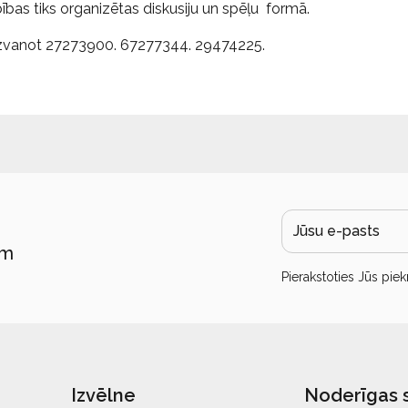
ības tiks organizētas diskusiju un spēļu formā.
ai zvanot 27273900. 67277344. 29474225.
ām
Pierakstoties Jūs piek
Izvēlne
Noderīgas 