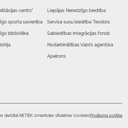
litācijas centrs"
Liepājas Neredzīgo biedrība
īgo sporta savienība
Servisa suņu biedrība Teodors
īgo bibliotēka
Sabiedrības integrācijas fonds
strija
Nodarbinātības Valsts aģentūra
Apeirons
es darbībā NETIEK izmantotas sīkdatnes (cookies)
Privātuma politika