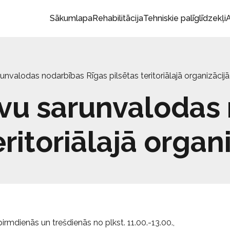
Sākumlapa
Rehabilitācija
Tehniskie palīglīdzekļi
A
runvalodas nodarbības Rīgas pilsētas teritoriālajā organizācijā
evu sarunvalodas
ritoriālajā organ
pirmdienās un trešdienās no plkst. 11.00.-13.00.,