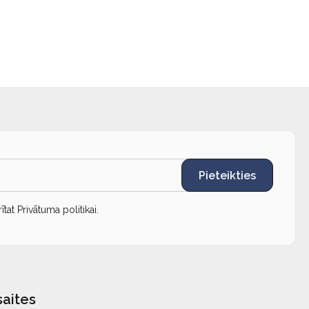
Pieteikties
rītat
Privātuma politikai
.
saites