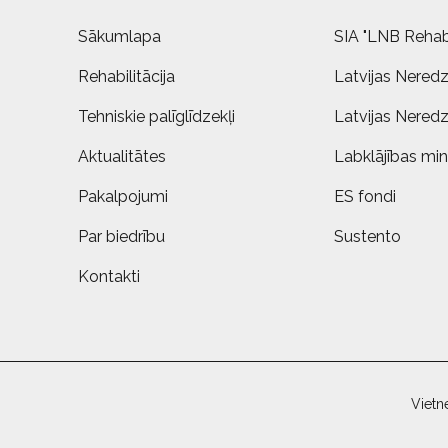
Sākumlapa
SIA "LNB Rehabi
Rehabilitācija
Latvijas Neredz
Tehniskie palīglīdzekļi
Latvijas Neredz
Aktualitātes
Labklājības mini
Pakalpojumi
ES fondi
Par biedrību
Sustento
Kontakti
Vietn