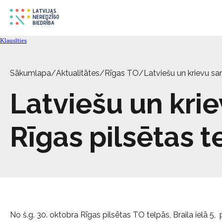
Klausīties
Sākumlapa
/
Aktualitātes
/
Rīgas TO
/
Latviešu un krievu sa
Latviešu un kri
Rīgas pilsētas te
No š.g. 30. oktobra Rīgas pilsētas TO telpās, Braila ielā 5, 