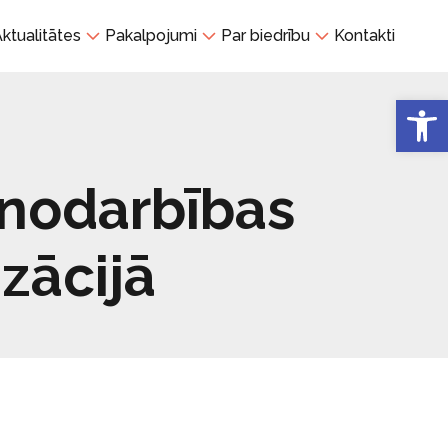
ktualitātes
Pakalpojumi
Par biedrību
Kontakti
Open 
 nodarbības
izācijā