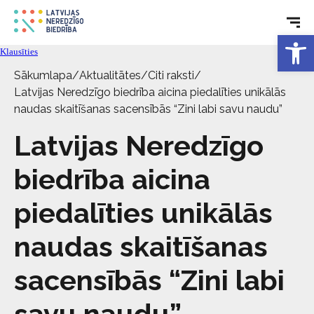
Rehabilitācija
Open 
Tehniskie palīglīdzekļi
Klausīties
Sākumlapa
/
Aktualitātes
/
Citi raksti
/
Aktualitātes
Latvijas Neredzīgo biedrība aicina piedalīties unikālās
naudas skaitīšanas sacensībās “Zini labi savu naudu”
Pakalpojumi
Latvijas Neredzīgo
biedrība aicina
Par biedrību
piedalīties unikālās
Kontakti
naudas skaitīšanas
sacensībās “Zini labi
savu naudu”