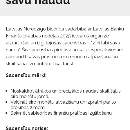
Latvijas Neredzīgo biedrība sadarbībā ar Latvijas Banku
Finanšu pratības nedēļas 2025 ietvaros organizē
aizraujošas un izglītojošas sacensības – “Zini labi savu
naudu”. Šīs sacensības piedāvā unikālu iespēju ikvienam
pārbaudīt savas prasmes eiro monētu atpazīšanā un
skaitīšanā, izmantojot tikai tausti.
Sacensību mērķi:
Noskaidrot ātrākos un precīzākos naudas skaitītājus
eiro monētu jomā.
Veicināt eiro monētu atpazīšanu un izpratni par to
drošības zīmēm.
Sekmēt sabiedrības finanšu pratības izglītošanu.
Sacensību norise: