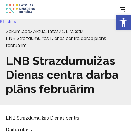
Tehniskie palīglīdzekļi
Open 
Klausīties
Aktualitātes
Sākumlapa
/
Aktualitātes
/
Citi raksti
/
LNB Strazdumuižas Dienas centra darba plāns
Pakalpojumi
februārim
LNB Strazdumuižas
Par biedrību
Dienas centra darba
Kontakti
plāns februārim
LNB Strazdumuižas Dienas centrs
Darba plāns