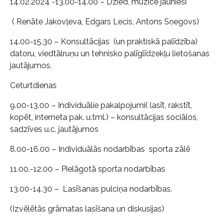
14.02.2024 -13.00-14.00 – Dzied, muzicē jaunieši
( Renāte Jakovļeva, Edgars Lecis, Antons Sņegovs)
14.00-15.30 – Konsultācijas (un praktiskā palīdzība)
datoru, viedtālruņu un tehnisko palīglīdzekļu lietošanas
jautājumos.
Ceturtdienas
9.00-13.00 – Individuālie pakalpojumi( lasīt, rakstīt,
kopēt, interneta pak. u.tml.) – konsultācijas sociālos,
sadzīves u.c. jautājumos
8.00-16.00 – Individuālās nodarbības sporta zālē
11.00.-12.00 – Pielāgotā sporta nodarbības
13.00-14.30 – Lasīšanas pulciņa nodarbības.
(Izvēlētās grāmatas lasīšana un diskusijas)