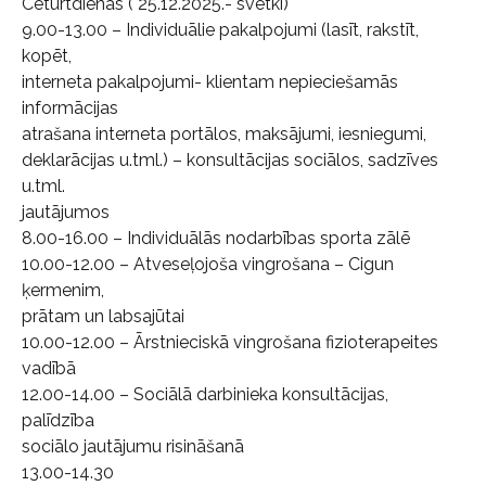
Ceturtdienas ( 25.12.2025.- svētki)
9.00-13.00 – Individuālie pakalpojumi (lasīt, rakstīt,
kopēt,
interneta pakalpojumi- klientam nepieciešamās
informācijas
atrašana interneta portālos, maksājumi, iesniegumi,
deklarācijas u.tml.) – konsultācijas sociālos, sadzīves
u.tml.
jautājumos
8.00-16.00 – Individuālās nodarbības sporta zālē
10.00-12.00 – Atveseļojoša vingrošana – Cigun
ķermenim,
prātam un labsajūtai
10.00-12.00 – Ārstnieciskā vingrošana fizioterapeites
vadībā
12.00-14.00 – Sociālā darbinieka konsultācijas,
palīdzība
sociālo jautājumu risināšanā
13.00-14.30