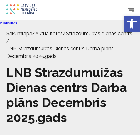
Tehniskie palīglīdzekļi
Open 
Aktualitātes
Klausīties
Sākumlapa
/
Aktualitātes
/
Strazdumuižas dienas centrs
Pakalpojumi
/
LNB Strazdumuižas Dienas centrs Darba plāns
Decembris 2025.gads
Par biedrību
LNB Strazdumuižas
Kontakti
Dienas centrs Darba
plāns Decembris
2025.gads