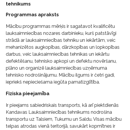
tehnikums
Programmas apraksts
Mācību programmas mērķis ir sagatavot kvalificētu
lauksaimniecības nozares darbinieku, kurš patstāvīgi
strādā ar lauksaimniecības tehniku un iekārtām, veic
mehanizētos augkopības, dārzkopības un lopkopības
darbus, veic lauksaimniecības tehnikas un iekārtu
defektēšanu, tehnisko apkopi un defektu novēršanu,
plāno un organizē lauksaimniecības uzņēmuma
tehnisko nodrošinājumu. Mācību ilgums ir četri gadi,
iepriekš nepieciešama iegūta pamatizglītība.
Fiziska pieejamība
Ir pieejams sabiedriskais transports, kā arī piektdienās
Kandavas Lauksaimniecības tehnikums nodrošina
transportu uz Talsiem, Tukumu un Saldu. Visas mācību
telpas atrodas vienā teritorijā, savukārt kopmītnes ir