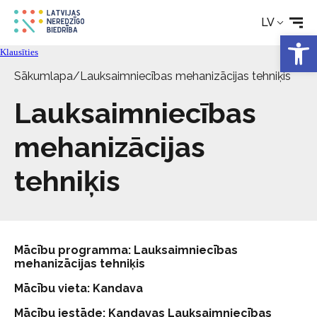
Rehabilitācija
LV
Open 
Tehniskie palīglīdzekļi
Klausīties
Sākumlapa
/
Lauksaimniecības mehanizācijas tehniķis
Aktualitātes
Lauksaimniecības
Pakalpojumi
mehanizācijas
tehniķis
Par biedrību
Kontakti
Mācību programma: Lauksaimniecības
mehanizācijas tehniķis
Mācību vieta: Kandava
Mācību iestāde: Kandavas Lauksaimniecības