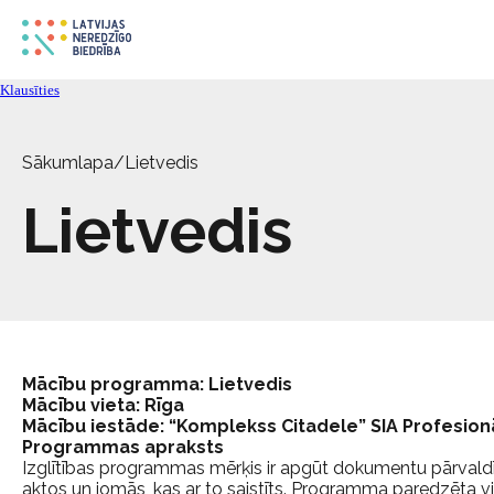
Klausīties
Sākumlapa
/
Lietvedis
Lietvedis
Mācību programma: Lietvedis
Mācību vieta: Rīga
Mācību iestāde: “Komplekss Citadele” SIA Profesionā
Programmas apraksts
Izglītības programmas mērķis ir apgūt dokumentu pārvaldī
aktos un jomās, kas ar to saistīts. Programma paredzēta vi