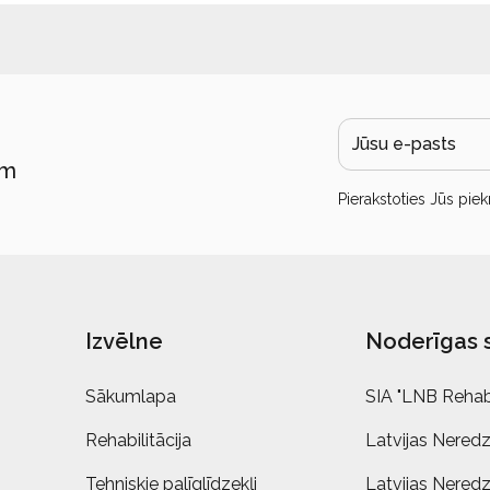
ām
Pierakstoties Jūs piek
Izvēlne
Noderīgas 
Sākumlapa
SIA "LNB Rehabi
Rehabilitācija
Latvijas Neredz
Tehniskie palīglīdzekļi
Latvijas Neredz