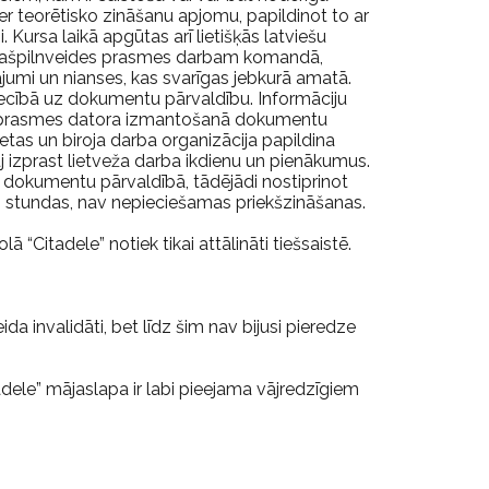
r teorētisko zināšanu apjomu, papildinot to ar
 Kursa laikā apgūtas arī lietišķās latviešu
 pašpilnveides prasmes darbam komandā,
jumi un nianses, kas svarīgas jebkurā amatā.
iecībā uz dokumentu pārvaldību. Informāciju
 un prasmes datora izmantošanā dokumentu
ietas un biroja darba organizācija papildina
izprast lietveža darba ikdienu un pienākumus.
e dokumentu pārvaldībā, tādējādi nostiprinot
0 stundas, nav nepieciešamas priekšzināšanas.
“Citadele” notiek tikai attālināti tiešsaistē.
da invalidāti, bet līdz šim nav bijusi pieredze
dele” mājaslapa ir labi pieejama vājredzīgiem