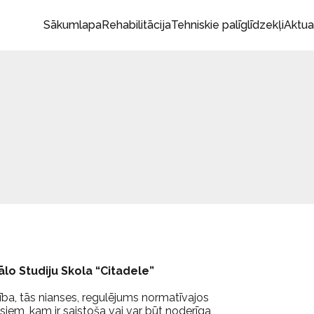
Sākumlapa
Rehabilitācija
Tehniskie palīglīdzekļi
Aktua
lo Studiju Skola “Citadele”
ba, tās nianses, regulējums normatīvajos
siem, kam ir saistoša vai var būt noderīga