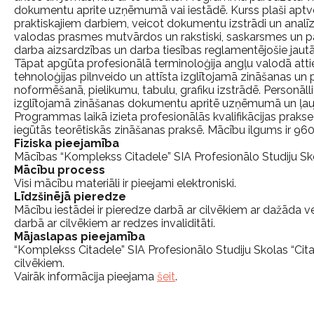
dokumentu aprite uzņēmumā vai iestādē. Kurss plaši aptve
praktiskajiem darbiem, veicot dokumentu izstrādi un analīzi.
valodas prasmes mutvārdos un rakstiski, saskarsmes un
darba aizsardzības un darba tiesības reglamentējošie jautā
Tāpat apgūta profesionālā terminoloģija angļu valodā att
tehnoloģijas pilnveido un attīsta izglītojamā zināšanas
noformēšanā, pielikumu, tabulu, grafiku izstrādē. Personāll
izglītojamā zināšanas dokumentu apritē uzņēmumā un ļauj 
Programmas laikā izieta profesionālās kvalifikācijas praks
iegūtās teorētiskās zināšanas praksē. Mācību ilgums ir 96
Fiziska pieejamība
Mācības “Komplekss Citadele” SIA Profesionālo Studiju Skolā 
Mācību process
Visi mācību materiāli ir pieejami elektroniski.
Līdzšinējā pieredze
Mācību iestādei ir pieredze darbā ar cilvēkiem ar dažāda vei
darbā ar cilvēkiem ar redzes invaliditāti.
Mājaslapas pieejamība
“Komplekss Citadele” SIA Profesionālo Studiju Skolas “Cita
cilvēkiem.
Vairāk informācija pieejama
šeit
.