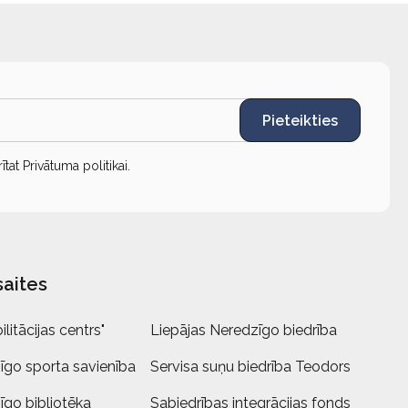
Pieteikties
rītat
Privātuma politikai
.
saites
litācijas centrs"
Liepājas Neredzīgo biedrība
īgo sporta savienība
Servisa suņu biedrība Teodors
īgo bibliotēka
Sabiedrības integrācijas fonds