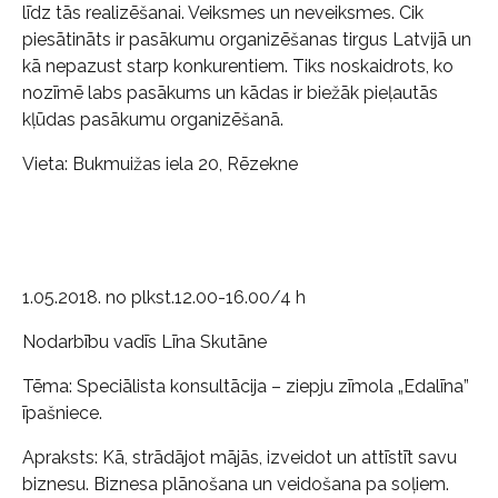
līdz tās realizēšanai. Veiksmes un neveiksmes. Cik
piesātināts ir pasākumu organizēšanas tirgus Latvijā un
kā nepazust starp konkurentiem. Tiks noskaidrots, ko
nozīmē labs pasākums un kādas ir biežāk pieļautās
kļūdas pasākumu organizēšanā.
Vieta: Bukmuižas iela 20, Rēzekne
1.05.2018. no plkst.12.00-16.00/4 h
Nodarbību vadīs Līna Skutāne
Tēma: Speciālista konsultācija – ziepju zīmola „Edalīna”
īpašniece.
Apraksts: Kā, strādājot mājās, izveidot un attīstīt savu
biznesu. Biznesa plānošana un veidošana pa soļiem.