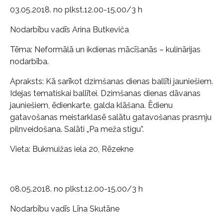
03.05.2018. no plkst.12.00-15.00/3 h
Nodarbību vadīs Arina Butkeviča
Tēma: Neformālā un ikdienas mācīšanās – kulinārijas
nodarbība.
Apraksts: Kā sarīkot dzimšanas dienas ballīti jauniešiem.
Idejas tematiskai ballītei. Dzimšanas dienas dāvanas
jauniešiem, ēdienkarte, galda klāšana. Ēdienu
gatavošanas meistarklasē salātu gatavošanas prasmju
pilnveidošana. Salāti „Pa meža stigu”.
Vieta: Bukmuižas iela 20, Rēzekne
08.05.2018. no plkst.12.00-15.00/3 h
Nodarbību vadīs Līna Skutāne