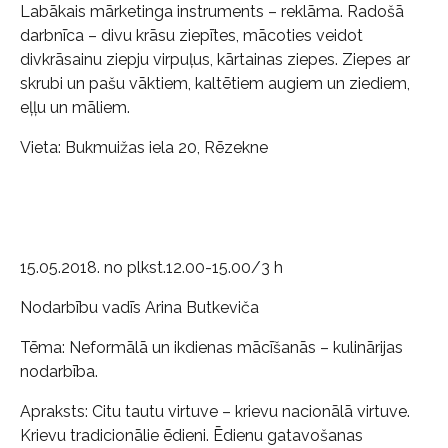
Labākais mārketinga instruments – reklāma. Radošā
darbnīca – divu krāsu ziepītes, mācoties veidot
divkrāsainu ziepju virpuļus, kārtainas ziepes. Ziepes ar
skrubi un pašu vāktiem, kaltētiem augiem un ziediem,
eļļu un māliem.
Vieta: Bukmuižas iela 20, Rēzekne
15.05.2018. no plkst.12.00-15.00/3 h
Nodarbību vadīs Arina Butkeviča
Tēma: Neformālā un ikdienas mācīšanās – kulinārijas
nodarbība.
Apraksts: Citu tautu virtuve – krievu nacionālā virtuve.
Krievu tradicionālie ēdieni. Ēdienu gatavošanas