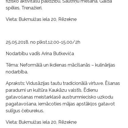
fizisko aktivitāšu palīdzību. Šautriņu mešana. Galda
spēles. Trenažieri.
Vieta: Bukmuižas iela 20, Rēzekne
25.05.2018. no plkst.12.00-15.00/2h
Nodarbību vadīs Arina Butkeviča
Tēma: Neformālā un ikdienas mācīšanās – kulinārijas
nodarbība.
Apraksts: Vidusāzijas tautu tradicionālā virtuve. Ēšanas
paradumi un kultūra Kaukāzu valstīs. Ēdienu
gatavošanas meistarklasē austrumniecisko uzkodu
pagatavošana, iemācoties mājas apstākļos gatavot
sulīgus čeburekus.
Vieta: Bukmuižas iela 20, Rēzekne