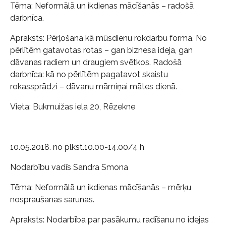
Tēma: Neformālā un ikdienas mācīšanās – radošā
darbnīca.
Apraksts: Pērļošana kā mūsdienu rokdarbu forma. No
pērlītēm gatavotas rotas – gan biznesa ideja, gan
dāvanas radiem un draugiem svētkos. Radošā
darbnīca: kā no pērlītēm pagatavot skaistu
rokassprādzi – dāvanu māmiņai mātes dienā.
Vieta: Bukmuižas iela 20, Rēzekne
10.05.2018. no plkst.10.00-14.00/4 h
Nodarbību vadīs Sandra Smona
Tēma: Neformālā un ikdienas mācīšanās – mērķu
nospraušanas sarunas.
Apraksts: Nodarbība par pasākumu radīšanu no idejas