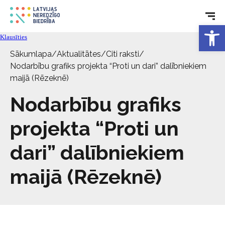
Aktualitātes
Open 
Klausīties
Pakalpojumi
Sākumlapa
/
Aktualitātes
/
Citi raksti
/
Nodarbību grafiks projekta “Proti un dari” dalībniekiem
Par biedrību
maijā (Rēzeknē)
Nodarbību grafiks
Kontakti
projekta “Proti un
dari” dalībniekiem
maijā (Rēzeknē)