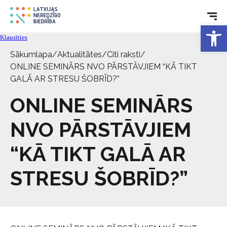
Tehniskie palīglīdzekļi
Open 
Klausīties
Sākumlapa
/
Aktualitātes
/
Citi raksti
/
Aktualitātes
ONLINE SEMINĀRS NVO PĀRSTĀVJIEM “KĀ TIKT
GALĀ AR STRESU ŠOBRĪD?”
Pakalpojumi
ONLINE SEMINĀRS
Par biedrību
NVO PĀRSTĀVJIEM
“KĀ TIKT GALĀ AR
Kontakti
STRESU ŠOBRĪD?”