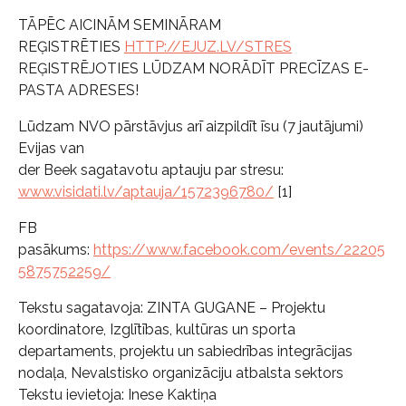
TĀPĒC AICINĀM SEMINĀRAM
REĢISTRĒTIES
HTTP://EJUZ.LV/STRES
REĢISTRĒJOTIES LŪDZAM NORĀDĪT PRECĪZAS E-
PASTA ADRESES!
Lūdzam NVO pārstāvjus arī aizpildīt īsu (7 jautājumi)
Evijas van
der Beek sagatavotu aptauju par stresu:
www.visidati.lv/aptauja/1572396780/
[1]
FB
pasākums:
https://www.facebook.com/events/22205
5875752259/
Tekstu sagatavoja: ZINTA GUGANE – Projektu
koordinatore,
Izglītības, kultūras un sporta
departaments,
projektu un sabiedrības integrācijas
nodaļa,
Nevalstisko organizāciju atbalsta sektors
Tekstu ievietoja: Inese Kaktiņa