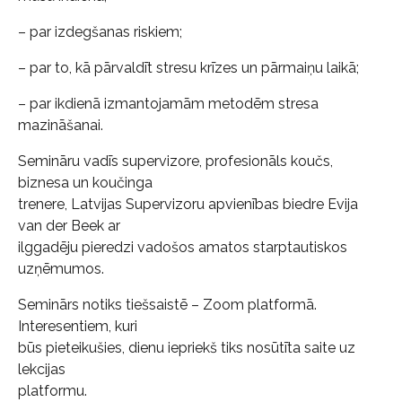
– par izdegšanas riskiem;
– par to, kā pārvaldīt stresu krīzes un pārmaiņu laikā;
– par ikdienā izmantojamām metodēm stresa
mazināšanai.
Semināru vadīs supervizore, profesionāls koučs,
biznesa un koučinga
trenere, Latvijas Supervizoru apvienības biedre Evija
van der Beek ar
ilggadēju pieredzi vadošos amatos starptautiskos
uzņēmumos.
Seminārs notiks tiešsaistē – Zoom platformā.
Interesentiem, kuri
būs pieteikušies, dienu iepriekš tiks nosūtīta saite uz
lekcijas
platformu.