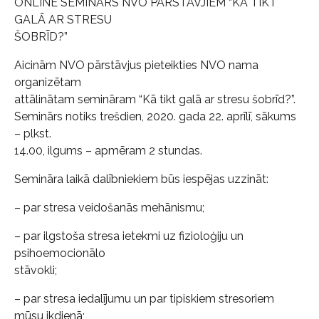
ONLINE SEMINĀRS NVO PĀRSTĀVJIEM “KĀ TIKT
GALĀ AR STRESU
ŠOBRĪD?”
Aicinām NVO pārstāvjus pieteikties NVO nama
organizētam
attālinātam semināram “Kā tikt galā ar stresu šobrīd?”.
Seminārs notiks trešdien, 2020. gada 22. aprīlī, sākums
– plkst.
14.00, ilgums – apmēram 2 stundas.
Semināra laikā dalībniekiem būs iespējas uzzināt:
– par stresa veidošanās mehānismu;
– par ilgstoša stresa ietekmi uz fizioloģiju un
psihoemocionālo
stāvokli;
– par stresa iedalījumu un par tipiskiem stresoriem
mūsu ikdienā;