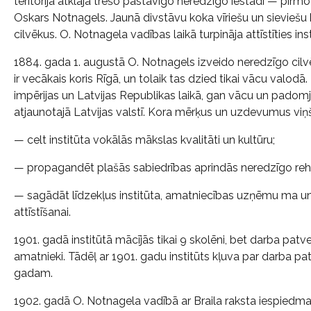
teritorijā atklāja trešo pastāvīgo neredzīgo iestādi — pirmo
Oskars Notnagels. Jaunā divstāvu koka vīriešu un sievieš
cilvēkus. O. Notnagela vadības laikā turpināja attīstīties i
1884. gada 1. augustā O. Notnagels izveido neredzīgo cilvēku
ir vecākais koris Rīgā, un tolaik tas dzied tikai vācu valodā
impērijas un Latvijas Republikas laikā, gan vācu un padomju
atjaunotajā Latvijas valstī. Kora mērķus un uzdevumus viņ
— celt institūta vokālās mākslas kvalitāti un kultūru;
— propagandēt plašās sabiedrības aprindās neredzīgo rehabi
— sagādāt līdzekļus institūta, amatniecības uzņēmu ma un
attīstīšanai.
1901. gadā institūtā mācījās tikai 9 skolēni, bet darba pat
amatnieki. Tādēļ ar 1901. gadu institūts kļuva par darba pa
gadam.
1902. gadā O. Notnagela vadībā ar Braila raksta iespiedma