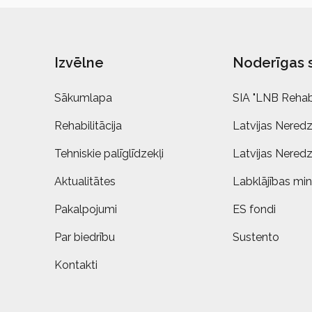
Izvēlne
Noderīgas 
Sākumlapa
SIA "LNB Rehabi
Rehabilitācija
Latvijas Neredz
Tehniskie palīglīdzekļi
Latvijas Neredz
Aktualitātes
Labklājības mini
Pakalpojumi
ES fondi
Par biedrību
Sustento
Kontakti