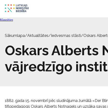
Klausīties
Sākumlapa
/
Aktualitātes
/
Iedvesmas stāsti
/
Oskars Albert
Oskars Alberts 
vājredzīgo insti
1882. gada 15. novembrī pēc sludinājuma žurnālā «Der Bl
tiflopedagogs Oskars Alberts Notnagels un uzsāka savas