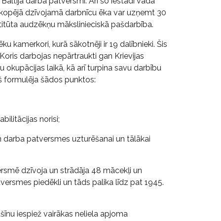
 Baltijā darba patversmi. Arī šo iestādi vada
u kopējā dzīvojamā darbnīcu ēka var uzņemt 30
nstitūta audzēkņu mākslinieciskā pašdarbība.
 kamerkori, kurā sākotnēji ir 19 dalībnieki. Šis
. Koris darbojas nepārtraukti gan Krievijas
 okupācijas laikā, kā arī turpina savu darbību
š formulēja šādos punktos:
litācijas norisi;
 darba patversmes uzturēšanai un tālākai
versmē dzīvoja un strādāja 48 mācekļi un
tversmes piedēkli un tāds palika līdz pat 1945.
šīnu iespiež vairākas neliela apjoma