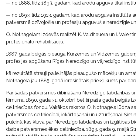
— no 1888. līdz 1893. gadam, kad arodu apguva tikai instit
— no 1893. līdz 1913. gadam, kad arodu apguva institūta au
patversmē dzīvojošie un profesiju apguvušie neredzīgie un 
O. Notnagelam izdevās realizēt K. Valdhauera un I. Valenti
profesionālo rehabilitāciju.
1887. gada beigās pieauga Kurzemes un Vidzemes guberņās
profesijas apgūšanu Rīgas Neredzīgo un vājredzīgo institū
kā rezultātā strauji palielinājās pieaugušo mācekļu un amatn
Notnagela jau 1885. gadā ierosinātais priekšlikums par da
Par šādas patversmes dibināšanu Neredzīgo labdarības un i
lēmumu 1890. gada 31. oktobrī, bet šī paša gada beigās 
celtniecības fondu. Vairākos rakstos O. Notnagels lūdza sa
patversmes celtniecībai, iekārtošanai un uzturēšanai. Šim
pulciņš, kas kļuva par Neredzīgo labdarības un izglītības 
darba patversmes ēkas celtniecība. 1893. gada 9. maijā 