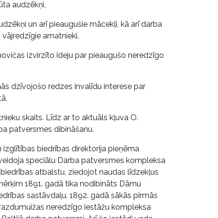
ūta audzēkņi,
dzēkņi un arī pieaugušie mācekļi, kā arī darba
vājredzīgie amatnieki.
novičas izvirzīto ideju par pieaugušo neredzīgo
 dzīvojošo redzes invalīdu interese par
tā,
ieku skaits. Līdz ar to aktuāls kļuva O.
rba patversmes dibināšanu.
zglītības biedrības direktorija pieņēma
izveidoja speciālu Darba patversmes kompleksa
biedrības atbalstu, ziedojot naudas līdzekļus
 mērķim 1891. gadā tika nodibināts Dāmu
biedrības sastāvdaļu. 1892. gadā sākās pirmās
Strazdumuižas neredzīgo iestāžu kompleksa