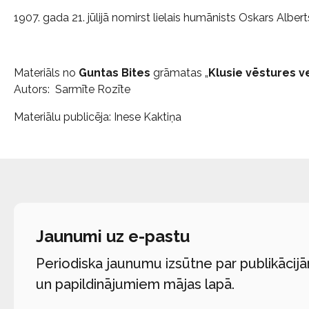
1907. gada 21. jūlijā nomirst lielais humānists Oskars Alber
Materiāls no
Guntas Bites
grāmatas „
Klusie vēstures ve
Autors: Sarmīte Rozīte
Materiālu publicēja: Inese Kaktiņa
Jaunumi uz e-pastu
Periodiska jaunumu izsūtne par publikācij
un papildinājumiem mājas lapā.