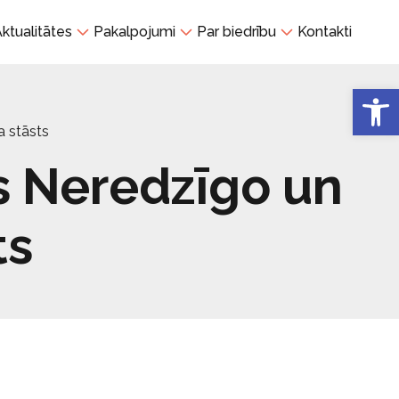
ktualitātes
Pakalpojumi
Par biedrību
Kontakti
Open 
a stāsts
s Neredzīgo un
ts