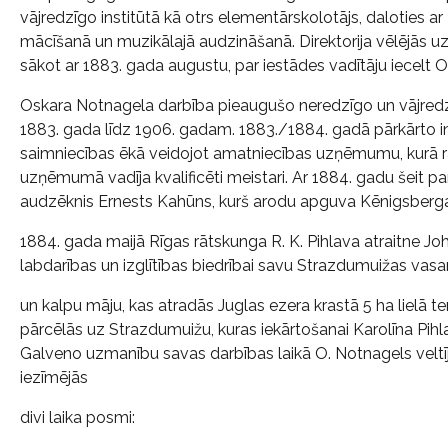
vājredzīgo institūtā kā otrs elementārskolotājs, daloties ar
mācīšanā un muzikālajā audzināšanā. Direktorija vēlējās uzt
sākot ar 1883. gada augustu, par iestādes vadītāju iecelt 
Oskara Notnagela darbība pieaugušo neredzīgo un vājredzīg
1883. gada līdz 1906. gadam. 1883./1884. gadā pārkārto i
saimniecības ēkā veidojot amatniecības uzņēmumu, kurā r
uzņēmumā vadīja kvalificēti meistari. Ar 1884. gadu šeit pa
audzēknis Ernests Kahūns, kurš arodu apguva Kēnigsbergas
1884. gada maijā Rīgas rātskunga R. K. Pihlava atraitne J
labdarības un izglītības biedrībai savu Strazdumuižas vasa
un kalpu māju, kas atradās Juglas ezera krastā 5 ha lielā ter
pārcēlās uz Strazdumuižu, kuras iekārtošanai Karolīna Pihl
Galveno uzmanību savas darbības laikā O. Notnagels velt
iezīmējās
divi laika posmi: