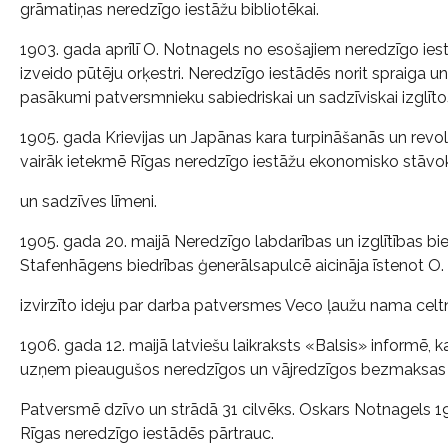
grāmatiņas neredzīgo iestāžu bibliotēkai.
1903. gada aprīlī O. Notnagels no esošajiem neredzīgo ie
izveido pūtēju orķestri. Neredzīgo iestādēs norit spraiga
pasākumi patversmnieku sabiedriskai un sadzīviskai izglīto
1905. gada Krievijas un Japānas kara turpināšanās un revol
vairāk ietekmē Rīgas neredzīgo iestāžu ekonomisko stāvok
un sadzīves līmeni.
1905. gada 20. maijā Neredzīgo labdarības un izglītības bied
Stafenhāgens biedrības ģenerālsapulcē aicināja īstenot O
izvirzīto ideju par darba patversmes Veco ļaužu nama celtn
1906. gada 12. maijā latviešu laikraksts «Balsis» informē,
uzņem pieaugušos neredzīgos un vājredzīgos bezmaksas
Patversmē dzīvo un strādā 31 cilvēks. Oskars Notnagels 1
Rīgas neredzīgo iestādēs pārtrauc.