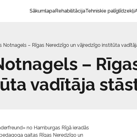
Sākumlapa
Rehabilitācija
Tehniskie palīglīdzekļi
A
s Notnagels – Rīgas Neredzīgo un vājredzīgo institūta vadītāj
Notnagels – Rīga
tūta vadītāja stās
inderfreund» no Hamburgas Rīgā ieradās
 pedagoga gaitas Rīgas Neredzīgo un