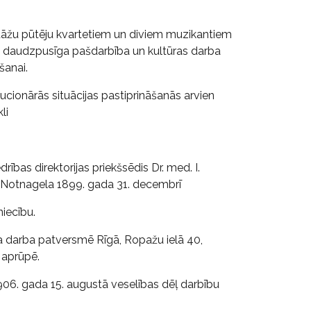
stāžu pūtēju kvartetiem un diviem muzikantiem
 un daudzpusīga pašdarbība un kultūras darba
šanai.
ucionārās situācijas pastiprināšanās arvien
li
rības direktorijas priekšsēdis Dr. med. I.
. Notnagela 1899. gada 31. decembrī
iecību.
 ka darba patversmē Rīgā, Ropažu ielā 40,
 aprūpē.
906. gada 15. augustā veselības dēļ darbību