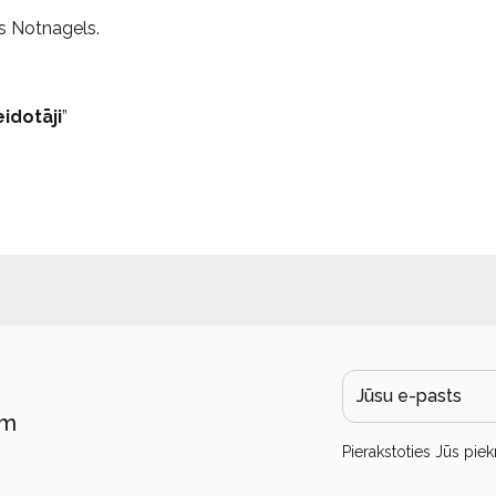
ts Notnagels.
idotāji
”
ām
Pierakstoties Jūs piek