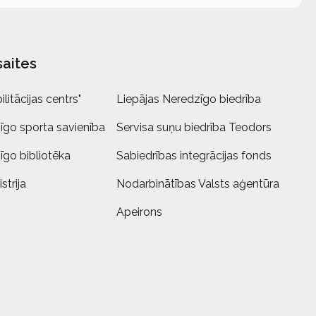
saites
litācijas centrs"
Liepājas Neredzīgo biedrība
īgo sporta savienība
Servisa suņu biedrība Teodors
īgo bibliotēka
Sabiedrības integrācijas fonds
strija
Nodarbinātības Valsts aģentūra
Apeirons