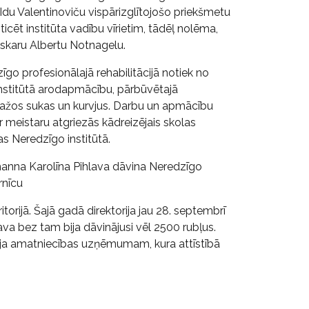
 Idu Valentinoviču vispārizglītojošo priekšmetu
icēt institūta vadību vīrietim, tādēļ nolēma,
Oskaru Albertu Notnagelu.
o profesionālajā rehabilitācijā notiek no
nstitūtā arodapmācību, pārbūvētajā
ažos sukas un kurvjus. Darbu un apmācību
r meistaru atgriezās kādreizējais skolas
 Neredzīgo institūtā.
ohanna Karolīna Pihlava dāvina Neredzīgo
rnīcu
itorijā. Šajā gadā direktorija jau 28. septembrī
ava bez tam bija dāvinājusi vēl 2500 rubļus.
īja amatniecības uzņēmumam, kura attīstībā