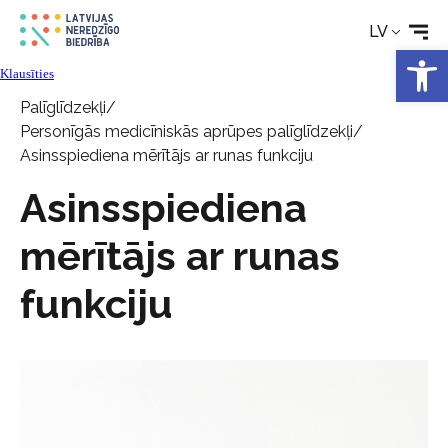
LV
Aktualitātes
Open 
Klausīties
Palīglīdzekļi
/
Pakalpojumi
Personīgās medicīniskās aprūpes palīglīdzekļi
/
Asinsspiediena mērītājs ar runas funkciju
Par biedrību
Asinsspiediena
Kontakti
mērītājs ar runas
funkciju