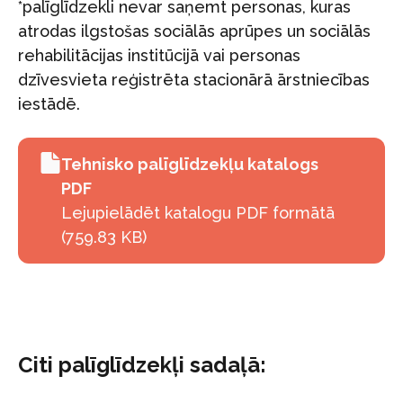
*palīglīdzekli nevar saņemt personas, kuras
atrodas ilgstošas sociālās aprūpes un sociālās
rehabilitācijas institūcijā vai personas
dzīvesvieta reģistrēta stacionārā ārstniecības
iestādē.
Tehnisko palīglīdzekļu katalogs
PDF
Lejupielādēt katalogu PDF formātā
(759.83 KB)
Citi palīglīdzekļi sadaļā: