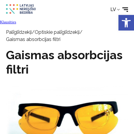
Tehniskie palīglīdzekļi
LV
Open 
Aktualitātes
Klausīties
Palīglīdzekļi
/
Optiskie palīglīdzekļi
/
Pakalpojumi
Gaismas absorbcijas filtri
Gaismas absorbcijas
Par biedrību
filtri
Kontakti