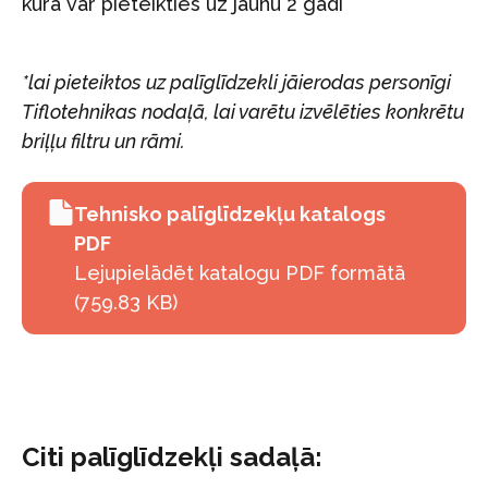
kura var pieteikties uz jaunu 2 gadi
*lai pieteiktos uz palīglīdzekli jāierodas personīgi
Tiflotehnikas nodaļā, lai varētu izvēlēties
konkrētu
briļļu filtru un rāmi.
Tehnisko palīglīdzekļu katalogs
PDF
Lejupielādēt katalogu PDF formātā
(759.83 KB)
Citi palīglīdzekļi sadaļā: