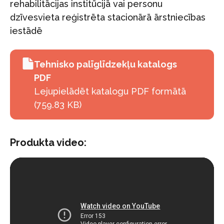
rehabilitācijas institūcijā vai personu
dzīvesvieta reģistrēta stacionārā ārstniecības
iestādē
Tehnisko palīglīdzekļu katalogs
PDF
Lejupielādēt katalogu PDF formātā
(759.83 KB)
Produkta video: