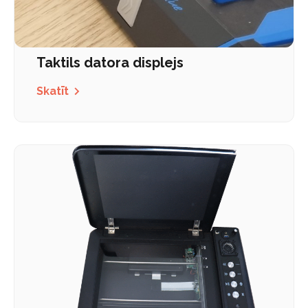
Taktils datora displejs
Skatīt