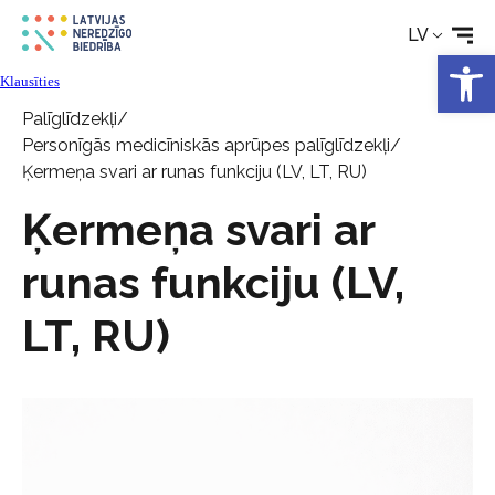
LV
Aktualitātes
Open 
Klausīties
Pakalpojumi
Palīglīdzekļi
/
Personīgās medicīniskās aprūpes palīglīdzekļi
/
Ķermeņa svari ar runas funkciju (LV, LT, RU)
Par biedrību
Ķermeņa svari ar
Kontakti
runas funkciju (LV,
LT, RU)