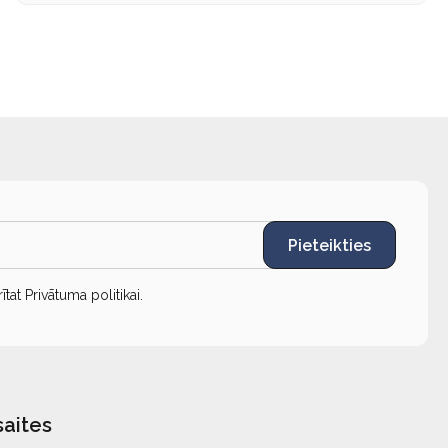
Pieteikties
rītat
Privātuma politikai
.
saites