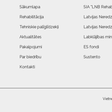
Sākumlapa
SIA "LNB Rehabi
Rehabilitācija
Latvijas Neredz
Tehniskie palīglīdzekļi
Latvijas Neredz
Aktualitātes
Labklājības mini
Pakalpojumi
ES fondi
Par biedrību
Sustento
Kontakti
Vietn