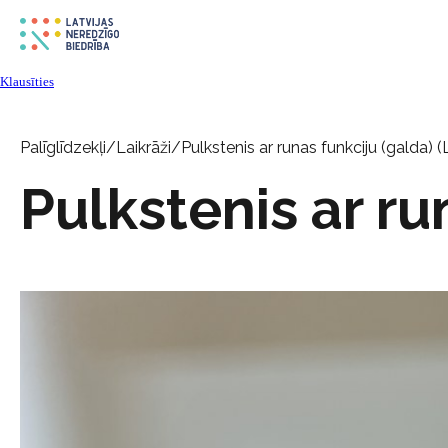
Klausīties
Palīglīdzekļi
/
Laikrāži
/
Pulkstenis ar runas funkciju (galda) (
Pulkstenis ar ru