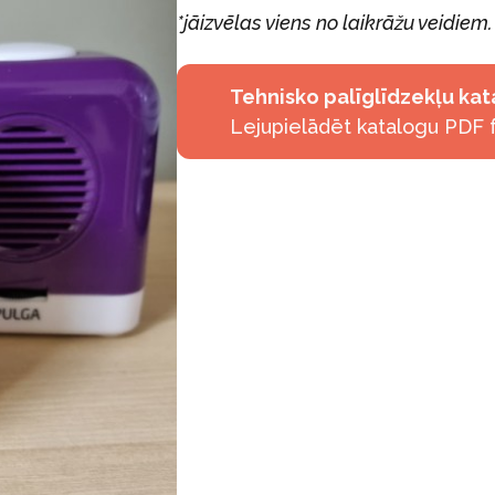
*jāizvēlas viens no laikrāžu veidiem.
Tehnisko palīglīdzekļu ka
Lejupielādēt katalogu PDF 