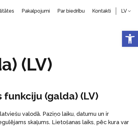
litātes
Pakalpojumi
Par biedrību
Kontakti
LV
Open 
a) (LV)
 funkciju (galda) (LV)
latviešu valodā. Paziņo laiku, datumu un ir
gulējams skaļums. Lietošanas laiks, pēc kura var