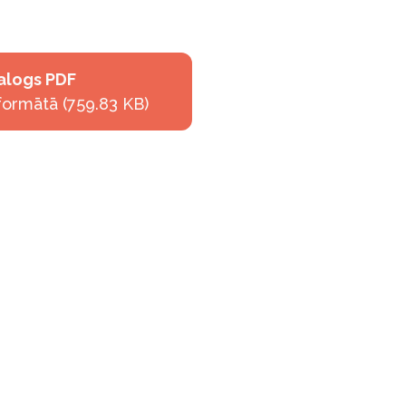
talogs PDF
formātā (759.83 KB)