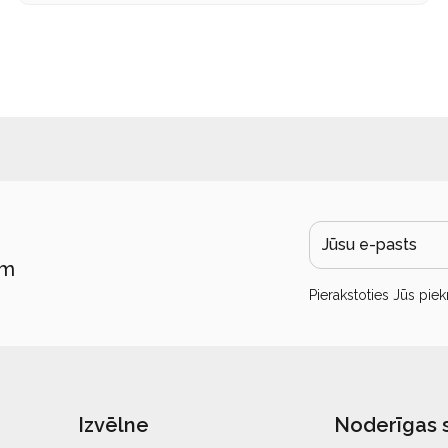
ām
Pierakstoties Jūs piek
Izvēlne
Noderīgas 