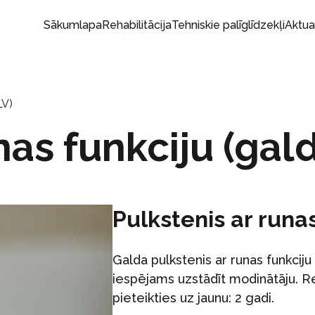
Sākumlapa
Rehabilitācija
Tehniskie palīglīdzekļi
Aktua
LV)
nas funkciju (gald
Pulkstenis ar runas
Galda pulkstenis ar runas funkciju 
iespējams uzstādīt modinātāju. Re
pieteikties uz jaunu: 2 gadi.