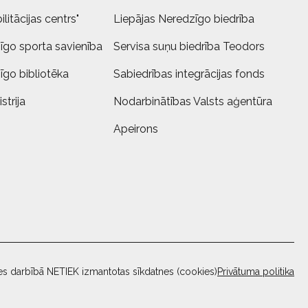
litācijas centrs"
Liepājas Neredzīgo biedrība
īgo sporta savienība
Servisa suņu biedrība Teodors
īgo bibliotēka
Sabiedrības integrācijas fonds
strija
Nodarbinātības Valsts aģentūra
Apeirons
es darbībā NETIEK izmantotas sīkdatnes (cookies)
Privātuma politika