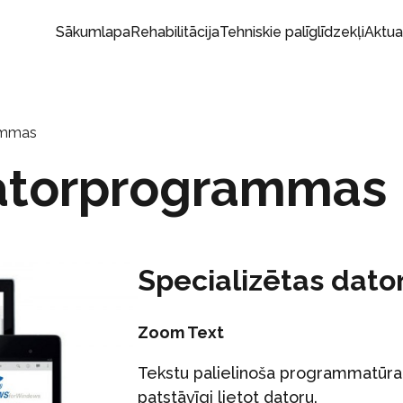
Sākumlapa
Rehabilitācija
Tehniskie palīglīdzekļi
Aktua
ammas
datorprogrammas
Specializētas dat
Zoom Text
Tekstu palielinoša programmatūra
patstāvīgi lietot datoru.