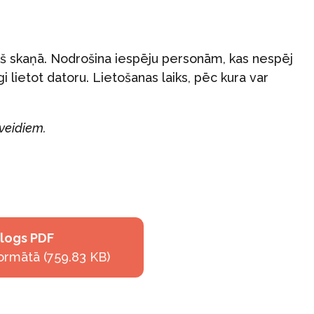
š skaņā. Nodrošina iespēju personām, kas nespēj
gi lietot datoru. Lietošanas laiks, pēc kura var
veidiem.
alogs PDF
ormātā (759.83 KB)