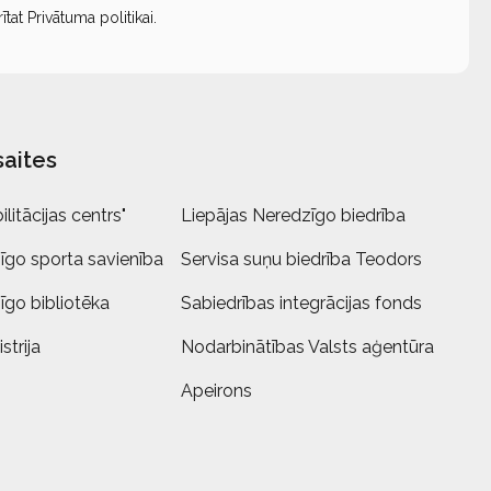
rītat
Privātuma politikai
.
saites
litācijas centrs"
Liepājas Neredzīgo biedrība
īgo sporta savienība
Servisa suņu biedrība Teodors
īgo bibliotēka
Sabiedrības integrācijas fonds
strija
Nodarbinātības Valsts aģentūra
Apeirons