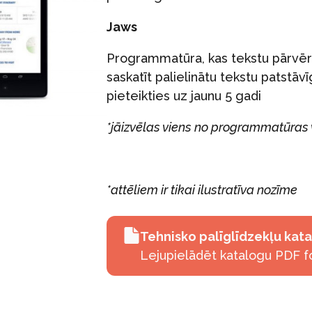
Jaws
Programmatūra, kas tekstu pārvēr
saskatīt palielinātu tekstu patstāvī
pieteikties uz jaunu 5 gadi
*jāizvēlas viens no programmatūras 
*attēliem ir tikai ilustratīva nozīme
Tehnisko palīglīdzekļu kat
Lejupielādēt katalogu PDF f