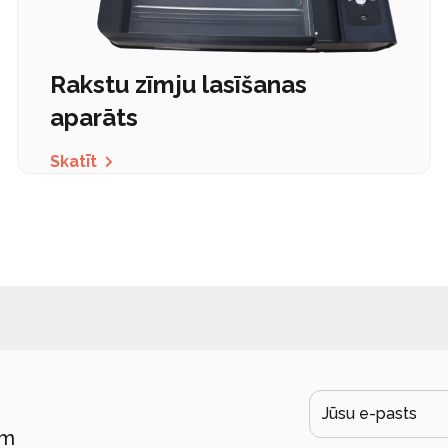
Rakstu zīmju lasīšanas
aparāts
Skatīt
ām