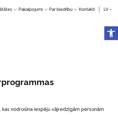
litātes
Pakalpojumi
Par biedrību
Kontakti
LV
Open 
orprogrammas
, kas nodrošina iespēju vājredzīgām personām