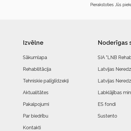
Pierakstoties Jūs piek
Izvēlne
Noderīgas 
Sākumlapa
SIA "LNB Rehabi
Rehabilitācija
Latvijas Neredz
Tehniskie palīglīdzekļi
Latvijas Neredz
Aktualitātes
Labklājības mini
Pakalpojumi
ES fondi
Par biedrību
Sustento
Kontakti