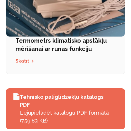
Termometrs klimatisko apstākļu
mērīšanai ar runas funkciju
Skatīt
Tehnisko palīglīdzekļu katalogs
PDF
Lejupielādēt katalogu PDF formātā
(759.83 KB)