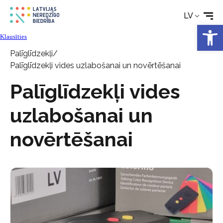
Rehabilitācija
LV
Open 
Tehniskie palīglīdzekļi
Klausīties
Palīglīdzekļi
/
Palīglīdzekļi vides uzlabošanai un novērtēšanai
Aktualitātes
Palīglīdzekļi vides
Pakalpojumi
uzlabošanai un
Par biedrību
novērtēšanai
Kontakti