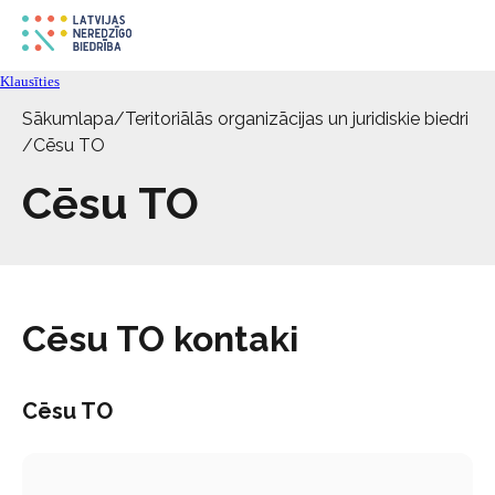
Aktualitātes
Klausīties
Pakalpojumi
Sākumlapa
/
Teritoriālās organizācijas un juridiskie biedri
/
Cēsu TO
Par biedrību
Cēsu TO
Kontakti
Cēsu TO kontaki
Cēsu TO