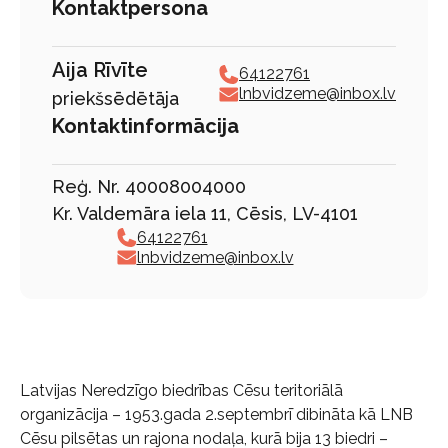
Kontaktpersona
Aija Rīvīte
64122761
lnbvidzeme@inbox.lv
priekšsēdētāja
Kontaktinformācija
Reģ. Nr. 40008004000
Kr. Valdemāra iela 11, Cēsis, LV-4101
64122761
lnbvidzeme@inbox.lv
Latvijas Neredzīgo biedrības Cēsu teritoriālā
organizācija – 1953.gada 2.septembrī dibināta kā LNB
Cēsu pilsētas un rajona nodaļa, kurā bija 13 biedri –