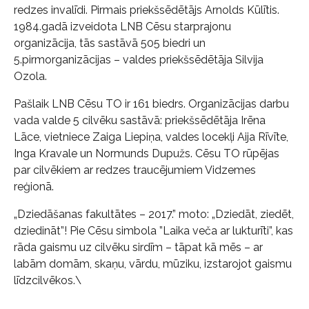
redzes invalīdi. Pirmais priekšsēdētājs Arnolds Kūlītis.
1984.gadā izveidota LNB Cēsu starprajonu
organizācija, tās sastāvā 505 biedri un
5.pirmorganizācijas – valdes priekšsēdētāja Silvija
Ozola.
Pašlaik LNB Cēsu TO ir 161 biedrs. Organizācijas darbu
vada valde 5 cilvēku sastāvā: priekšsēdētāja Irēna
Lāce, vietniece Zaiga Liepiņa, valdes locekļi Aija Rīvīte,
Inga Kravale un Normunds Dupužs. Cēsu TO rūpējas
par cilvēkiem ar redzes traucējumiem Vidzemes
reģionā.
„Dziedāšanas fakultātes – 2017.” moto: „Dziedāt, ziedēt,
dziedināt”! Pie Cēsu simbola ”Laika veča ar lukturīti”, kas
rāda gaismu uz cilvēku sirdīm – tāpat kā mēs – ar
labām domām, skaņu, vārdu, mūziku, izstarojot gaismu
līdzcilvēkos.\