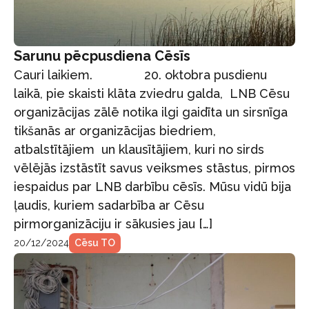
Sarunu pēcpusdiena Cēsīs
Cauri laikiem. 20. oktobra pusdienu
laikā, pie skaisti klāta zviedru galda, LNB Cēsu
organizācijas zālē notika ilgi gaidīta un sirsnīga
tikšanās ar organizācijas biedriem,
atbalstītājiem un klausītājiem, kuri no sirds
vēlējās izstāstīt savus veiksmes stāstus, pirmos
iespaidus par LNB darbību cēsīs. Mūsu vidū bija
ļaudis, kuriem sadarbība ar Cēsu
pirmorganizāciju ir sākusies jau […]
20/12/2024
Cēsu TO