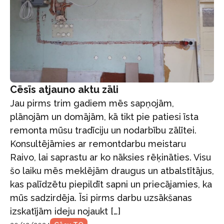
Cēsīs atjauno aktu zāli
Jau pirms trim gadiem mēs sapņojām,
plānojām un domājām, kā tikt pie patiesi īsta
remonta mūsu tradīciju un nodarbību zālītei.
Konsultējāmies ar remontdarbu meistaru
Raivo, lai saprastu ar ko nāksies rēķināties. Visu
šo laiku mēs meklējām draugus un atbalstītājus,
kas palīdzētu piepildīt sapni un priecājamies, ka
mūs sadzirdēja. Īsi pirms darbu uzsākšanas
izskatījām ideju nojaukt […]