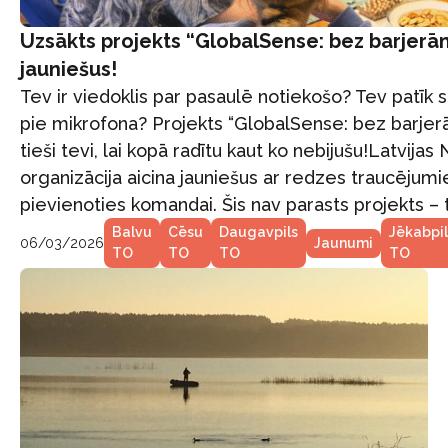
Uzsākts projekts “GlobalSense: bez barjerām
jauniešus!
Tev ir viedoklis par pasaulē notiekošo? Tev patīk
pie mikrofona? Projekts “GlobalSense: bez barjerā
tieši tevi, lai kopā radītu kaut ko nebijušu!Latvija
organizācija aicina jauniešus ar redzes traucējum
pievienoties komandai. Šis nav parasts projekts – t
Balvu
Cēsu
Daugavpils
Jēkabpil
06/03/2026
Jaunumi
TO
TO
TO
TO