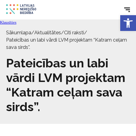
Open 
Tehniskie palīglīdzekļi
Klausīties
Sākumlapa
/
Aktualitātes
/
Citi raksti
/
Aktualitātes
Pateicības un labi vārdi LVM projektam “Katram ceļam
sava sirds”.
Pakalpojumi
Pateicības un labi
vārdi LVM projektam
Par biedrību
“Katram ceļam sava
Kontakti
sirds”.