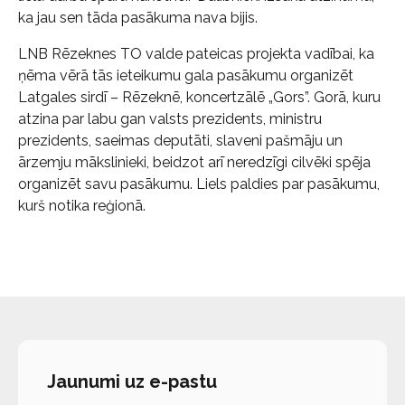
ka jau sen tāda pasākuma nava bijis.
LNB Rēzeknes TO valde pateicas projekta vadībai, ka
ņēma vērā tās ieteikumu gala pasākumu organizēt
Latgales sirdī – Rēzeknē, koncertzālē „Gors”. Gorā, kuru
atzina par labu gan valsts prezidents, ministru
prezidents, saeimas deputāti, slaveni pašmāju un
ārzemju mākslinieki, beidzot arī neredzīgi cilvēki spēja
organizēt savu pasākumu. Liels paldies par pasākumu,
kurš notika reģionā.
Jaunumi uz e-pastu