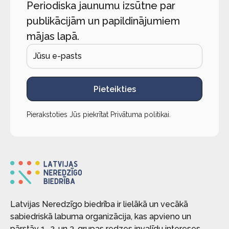
Periodiska jaunumu izsūtne par
publikācijām un papildinājumiem
mājas lapā.
Pieteikties
Pierakstoties Jūs piekrītat
Privātuma politikai
.
Latvijas Neredzīgo biedrība ir lielākā un vecākā
sabiedriskā labuma organizācija, kas apvieno un
pārstāv 1., 2. un 3. grupas redzes invalīdu intereses