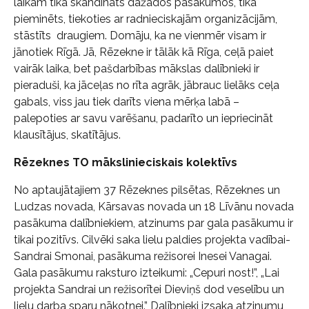
laikam tika skandināts dažādos pasākumos, tika
pieminēts, tiekoties ar radnieciskajām organizācijām,
stāstīts draugiem. Domāju, ka ne vienmēr visam ir
jānotiek Rīgā. Jā, Rēzekne ir tālāk kā Rīga, ceļā paiet
vairāk laika, bet pašdarbības mākslas dalībnieki ir
pieraduši, ka jāceļas no rīta agrāk, jābrauc lielāks ceļa
gabals, viss jau tiek darīts viena mērķa labā –
palepoties ar savu varēšanu, padarīto un iepriecināt
klausītājus, skatītājus.
Rēzeknes TO mākslinieciskais kolektīvs
No aptaujātajiem 37 Rēzeknes pilsētas, Rēzeknes un
Ludzas novada, Kārsavas novada un 18 Līvānu novada
pasākuma dalībniekiem, atzinums par gala pasākumu ir
tikai pozitīvs. Cilvēki saka lielu paldies projekta vadībai-
Sandrai Smonai, pasākuma režisorei Inesei Vanagai.
Gala pasākumu raksturo izteikumi: „Cepuri nost!”, „Lai
projekta Sandrai un režisorītei Dieviņš dod veselību un
lielu darba sparu nākotnei.” Dalībnieki izsaka atzinumu,