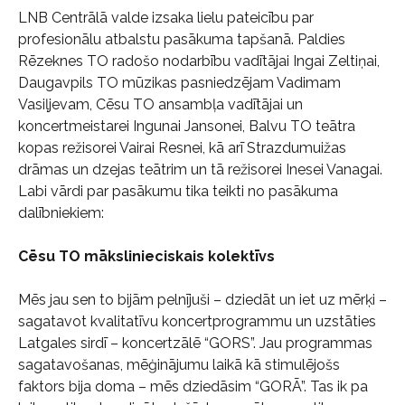
LNB Centrālā valde izsaka lielu pateicību par
profesionālu atbalstu pasākuma tapšanā. Paldies
Rēzeknes TO radošo nodarbību vadītājai Ingai Zeltiņai,
Daugavpils TO mūzikas pasniedzējam Vadimam
Vasiļjevam, Cēsu TO ansambļa vadītājai un
koncertmeistarei Ingunai Jansonei, Balvu TO teātra
kopas režisorei Vairai Resnei, kā arī Strazdumuižas
drāmas un dzejas teātrim un tā režisorei Inesei Vanagai.
Labi vārdi par pasākumu tika teikti no pasākuma
dalībniekiem:
Cēsu TO mākslinieciskais kolektīvs
Mēs jau sen to bijām pelnījuši – dziedāt un iet uz mērķi –
sagatavot kvalitatīvu koncertprogrammu un uzstāties
Latgales sirdī – koncertzālē “GORS”. Jau programmas
sagatavošanas, mēģinājumu laikā kā stimulējošs
faktors bija doma – mēs dziedāsim “GORĀ”. Tas ik pa