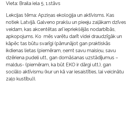
Vieta: Braila iela 5, 1.stāvs
Lekcijas tēma: Apziņas ekoloģija un aktīvisms. Kas
notiek Latvijā.
Galveno prakšu un pieeju zaļākam dzīves
veidam, kas akcentētas arī iepriekšējās nodarbībās,
apkopojums. Ko mēs varētu darīt videi draudzīgāk un
kāpēc tas būtu svarīgi (pārrunājot gan praktiskās
ikdienas lietas (piemēram, ņemt savu maisiņu, savu
dzēriena pudeli utt., gan domāšanas uzstādījumus –
maldus- (piemēram, ka būt EKO ir dārgi utt.), gan
sociālo aktīvismu (kur un kā var iesaistīties, lai veicinātu
zaļo kustību)).