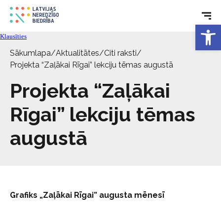
Tehniskie palīglīdzekļi
Open 
Klausīties
Sākumlapa
/
Aktualitātes
/
Citi raksti
/
Aktualitātes
Projekta “Zaļākai Rīgai” lekciju tēmas augustā
Projekta “Zaļākai
Pakalpojumi
Rīgai” lekciju tēmas
Par biedrību
augustā
Kontakti
Grafiks „Zaļākai Rīgai” augusta mēnesī