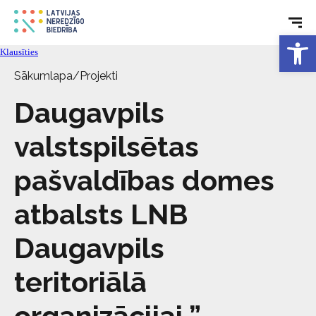
Rehabilitācija
Open 
Tehniskie palīglīdzekļi
Klausīties
Sākumlapa
/
Projekti
Aktualitātes
Daugavpils
valstspilsētas
Pakalpojumi
pašvaldības domes
Par biedrību
atbalsts LNB
Kontakti
Daugavpils
teritoriālā
organizācijai ”