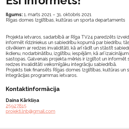
Esi informēts!
Ilgums:
1. marts 2021 – 31. oktobris 2021
Rīgas domes Izglītības, kultūras un sporta departaments
Projekta ietvaros, sadarbībā ar Rīga TV24 paredzēts izveidot
informēt rīdziniekus un sabiedrību kopumā par biedrību, tās
cilvēkiem ar redzes invaliditāti, kā arī rādīt un stāstīt sabied
ikdienu, nodarbinātību, izglītību, iespējām, kā arī izaicināj
sastopas. Galvenais projekta mērķis ir izglītot un informēt s
redzes invaliditāti veiksmīgāku integrāciju sabiedrībā.
Projekts tiek finansēts Rīgas domes Izglītības, kultūras u
integrācijas programmas ietvaros.
Kontaktinformācija
Daina Kārkliņa
25927815
projekti.lnb@gmail.com