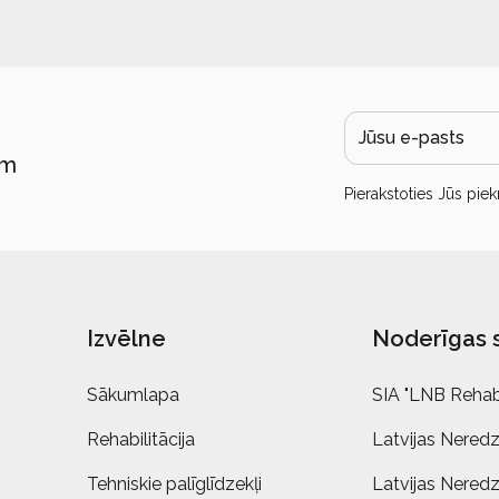
ām
Pierakstoties Jūs piek
Izvēlne
Noderīgas 
Sākumlapa
SIA "LNB Rehabi
Rehabilitācija
Latvijas Neredz
Tehniskie palīglīdzekļi
Latvijas Neredz