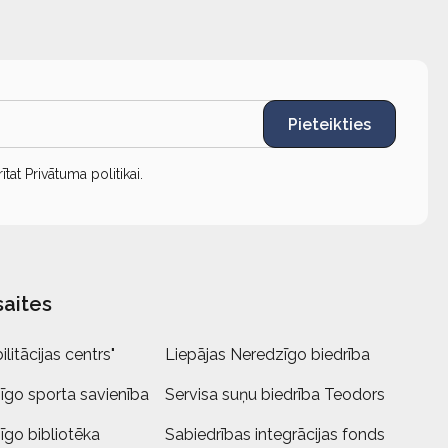
Pieteikties
rītat
Privātuma politikai
.
saites
litācijas centrs"
Liepājas Neredzīgo biedrība
īgo sporta savienība
Servisa suņu biedrība Teodors
īgo bibliotēka
Sabiedrības integrācijas fonds