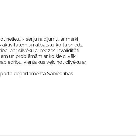
 nelielu 3 sēriju raidījumu, ar mērķi
 aktivitātēm un atbalstu, ko tā sniedz
rībai par cilvēku ar redzes invaliditāti
umiem un problēmām ar ko šie cilvēki
abiedrību, vienlaikus veicinot cilvēku ar
n sporta departamenta Sabiedrības