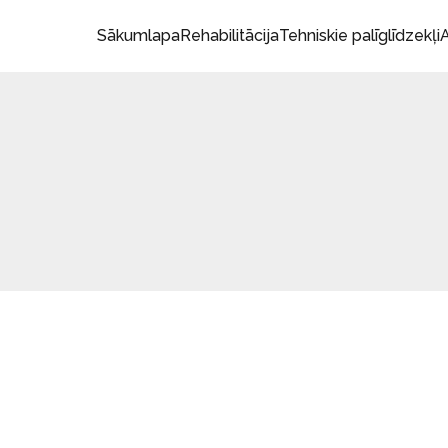
Sākumlapa
Rehabilitācija
Tehniskie palīglīdzekļi
A