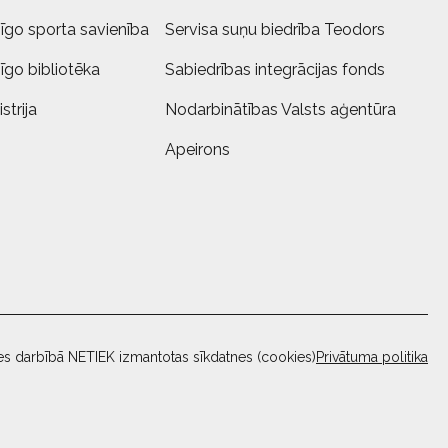
īgo sporta savienība
Servisa suņu biedrība Teodors
īgo bibliotēka
Sabiedrības integrācijas fonds
strija
Nodarbinātības Valsts aģentūra
Apeirons
es darbībā NETIEK izmantotas sīkdatnes (cookies)
Privātuma politika