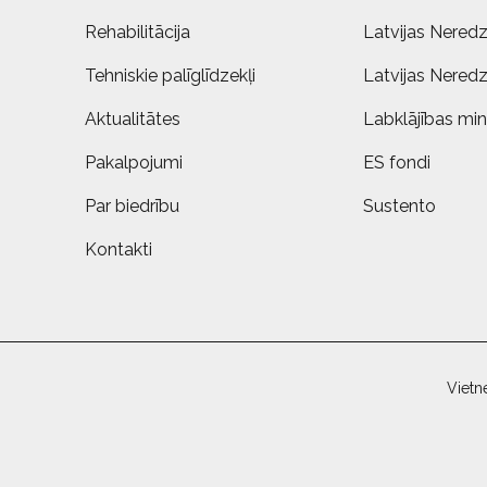
Rehabilitācija
Latvijas Neredz
Tehniskie palīglīdzekļi
Latvijas Neredz
Aktualitātes
Labklājības mini
Pakalpojumi
ES fondi
Par biedrību
Sustento
Kontakti
Vietn