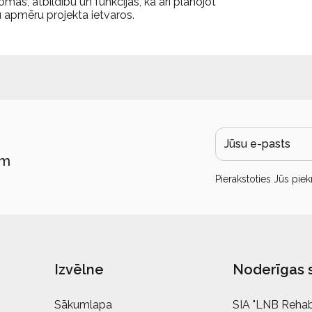
as, atbildību un funkcijas, kā arī plānojot
 apmēru projekta ietvaros.
ām
Pierakstoties Jūs piek
Izvēlne
Noderīgas 
Sākumlapa
SIA "LNB Rehabi