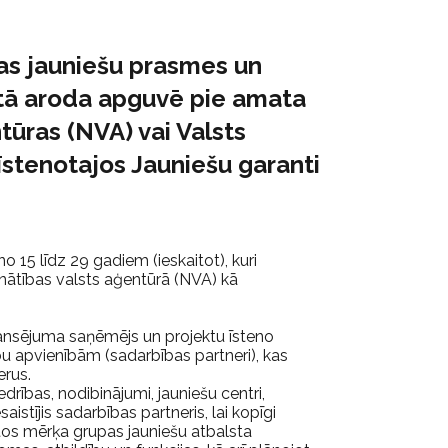
pas jauniešu prasmes un
kaitā aroda apguvē pie amata
tūras (NVA) vai Valsts
 īstenotajos Jauniešu garanti
 15 līdz 29 gadiem (ieskaitot), kuri
nātības valsts aģentūrā (NVA) kā
ansējuma saņēmējs un projektu īsteno
u apvienībām (sadarbības partneri), kas
erus.
iedrības, nodibinājumi, jauniešu centri,
aistījis sadarbības partneris, lai kopīgi
os mērķa grupas jauniešu atbalsta