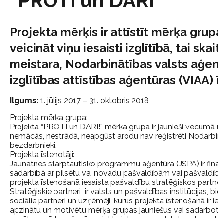
“PROTI un DARI”
Projekta mērķis ir attīstīt mērķa gru
veicināt viņu iesaisti izglītībā, tai s
meistara, Nodarbinātības valsts aģen
izglītības attīstības aģentūras (VIAA)
Ilgums:
1. jūlijs 2017 – 31. oktobris 2018
Projekta mērķa grupa:
Projekta “PROTI un DARI!” mērķa grupa ir jaunieši vecumā no
nemācās, nestrādā, neapgūst arodu nav reģistrēti Nodarbi
bezdarbnieki.
Projekta īstenotāji:
Jaunatnes starptautisko programmu aģentūra (JSPA) ir fin
sadarbībā ar pilsētu vai novadu pašvaldībām vai pašvaldīb
projekta īstenošanā iesaista pašvaldību stratēģiskos partn
Stratēģiskie partneri ir valsts un pašvaldības institūcijas, b
sociālie partneri un uzņēmēji, kurus projekta īstenošanā ir ies
apzinātu un motivētu mērķa grupas jauniešus vai sadarbot