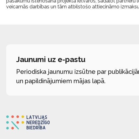
pasākumu īstenošanā projekta ietvaros, sadalot partneru lom
veicamās darbības un tām atbilstošo attiecināmo izmaksu
Jaunumi uz e-pastu
Periodiska jaunumu izsūtne par publikācij
un papildinājumiem mājas lapā.