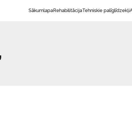
Sākumlapa
Rehabilitācija
Tehniskie palīglīdzekļi
A
”