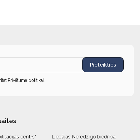
Pieteikties
rītat
Privātuma politikai
.
saites
litācijas centrs"
Liepājas Neredzīgo biedrība