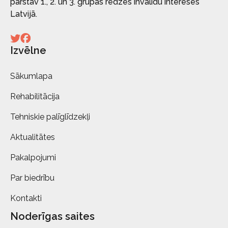
pārstāv 1., 2. un 3. grupas redzes invalīdu intereses
Latvijā.
Izvēlne
Sākumlapa
Rehabilitācija
Tehniskie palīglīdzekļi
Aktualitātes
Pakalpojumi
Par biedrību
Kontakti
Noderīgas saites