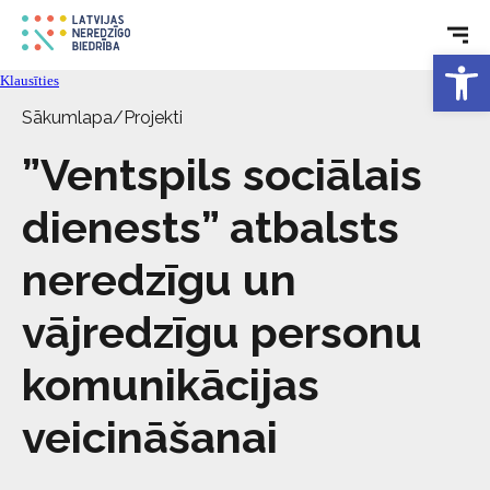
Rehabilitācija
Open 
Klausīties
Tehniskie palīglīdzekļi
Sākumlapa
/
Projekti
Aktualitātes
”Ventspils sociālais
dienests” atbalsts
Pakalpojumi
neredzīgu un
Par biedrību
vājredzīgu personu
Kontakti
komunikācijas
veicināšanai