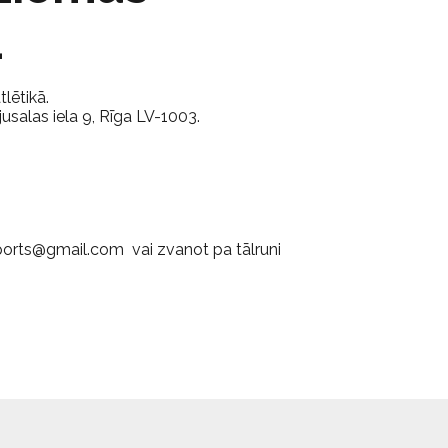
4
lētikā.
salas iela 9, Rīga LV-1003.
ports@gmail.com vai zvanot pa tālruni