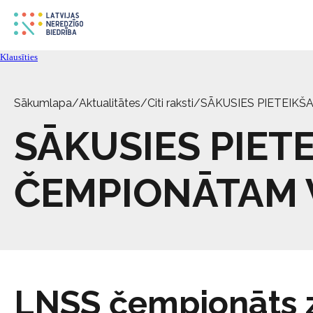
Klausīties
Sākumlapa
/
Aktualitātes
/
Citi raksti
/
SĀKUSIES PIETEIKŠ
SĀKUSIES PIET
ČEMPIONĀTAM V
LNSS čempionāts 