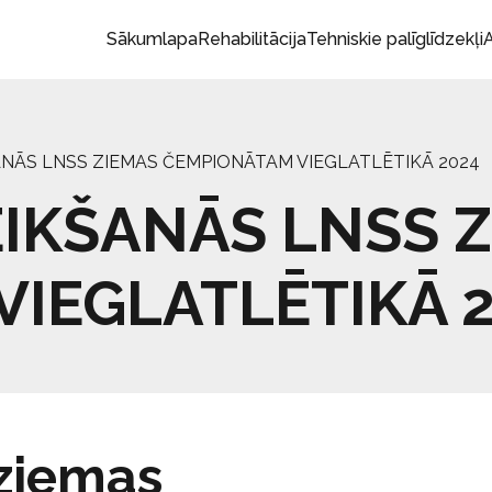
Sākumlapa
Rehabilitācija
Tehniskie palīglīdzekļi
A
ANĀS LNSS ZIEMAS ČEMPIONĀTAM VIEGLATLĒTIKĀ 2024
EIKŠANĀS LNSS 
IEGLATLĒTIKĀ 
ziemas