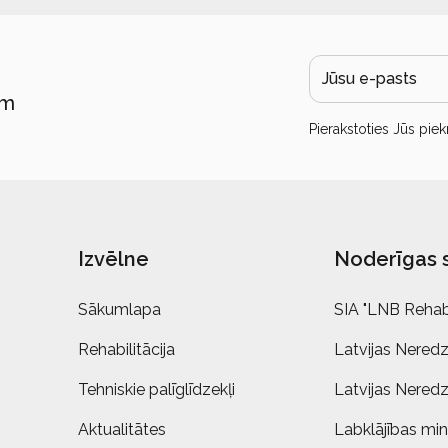
ām
Pierakstoties Jūs piek
Izvēlne
Noderīgas 
Sākumlapa
SIA "LNB Rehabi
Rehabilitācija
Latvijas Neredz
Tehniskie palīglīdzekļi
Latvijas Neredz
Aktualitātes
Labklājības mini