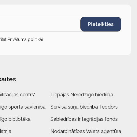
Pieteikties
rītat
Privātuma politikai
.
saites
litācijas centrs"
Liepājas Neredzīgo biedrība
īgo sporta savienība
Servisa suņu biedrība Teodors
īgo bibliotēka
Sabiedrības integrācijas fonds
strija
Nodarbinātības Valsts aģentūra