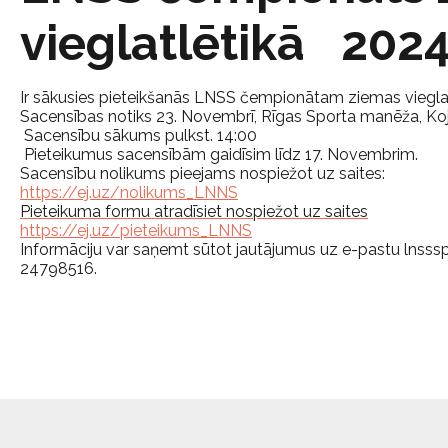
vieglatlētikā 202
Ir sākusies pieteikšanās LNSS čempionātam ziemas vieglat
Sacensības notiks
23. Novembrī,
Rīgas Sporta manēža, Koju
Sacensību sākums pulkst. 14:00
Pieteikumus sacensībām gaidīsim līdz
17. Novembrim.
Sacensību nolikums pieejams nospiežot uz saites:
https://ej.uz/nolikums_LNNS
Pieteikuma formu atradīsiet nospiežot uz saites
https://ej.uz/pieteikums_LNNS
Informāciju var saņemt sūtot jautājumus uz e-pastu lnsss
24798516.