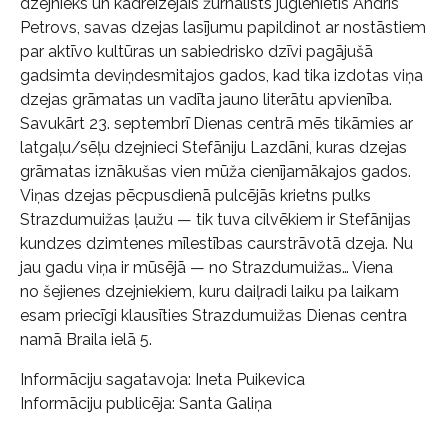
dzejnieks un kādreizējais žurnālists juglēnietis Andris
Petrovs, savas dzejas lasījumu papildinot ar nostāstiem
par aktīvo kultūras un sabiedrisko dzīvi pagājušā
gadsimta deviņdesmitajos gados, kad tika izdotas viņa
dzejas grāmatas un vadīta jauno literātu apvienība.
Savukārt 23. septembrī Dienas centrā mēs tikāmies ar
latgaļu/sēļu dzejnieci Stefāniju Lazdāni, kuras dzejas
grāmatas iznākušas vien mūža cienījamākajos gados.
Viņas dzejas pēcpusdienā pulcējās krietns pulks
Strazdumuižas ļaužu — tik tuva cilvēkiem ir Stefānijas
kundzes dzimtenes mīlestības caurstrāvotā dzeja. Nu
jau gadu viņa ir mūsējā — no Strazdumuižas… Viena
no šejienes dzejniekiem, kuru daiļradi laiku pa laikam
esam priecīgi klausīties Strazdumuižas Dienas centra
namā Braila ielā 5.
Informāciju sagatavoja: Ineta Puikevica
Informāciju publicēja: Santa Galiņa