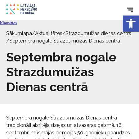
Rehabilitācija
Open 
Klausīties
Tehniskie palīglīdzekļi
Sākumlapa
/
Aktualitātes
/
Strazdumuižas dienas centrs
/
Septembra nogale Strazdumuižas Dienas centrā
Aktualitātes
Septembra nogale
Strazdumuižas
Pakalpojumi
Dienas centrā
Par biedrību
Kontakti
Septembra nogale Strazdumuižas Dienas centrā
tradicionāli aizritēja dzejas un atvasaras gaismā. 16.
septembrī mūsmājās ciemojās 50-gadnieku paaudzes