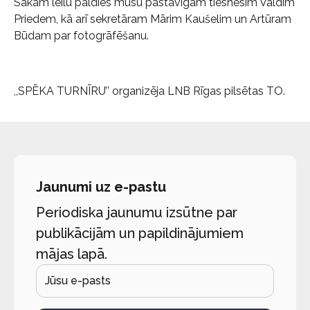
Sakām leilu paldies mūsu pastāvīgam tiesnesim Valdim
Priedem, kā arī sekretāram Mārim Kaušelim un Artūram
Būdam par fotogrāfēšanu.
,,SPĒKA TURNĪRU’’ organizēja LNB Rīgas pilsētas TO.
Jaunumi uz e-pastu
Periodiska jaunumu izsūtne par
publikācijām un papildinājumiem
mājas lapā.