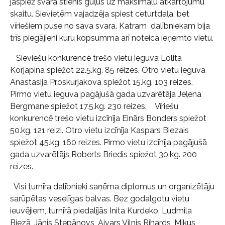
jāspiež svara stienis guļus uz maksimālu atkārtojumu
skaitu. Sievietēm vajadzēja spiest ceturtdaļa, bet
vīriešiem puse no sava svara. Katram dalībniekam bija
trīs piegājieni kuru kopsumma arī noteica ieņemto vietu.
Sieviešu konkurencē trešo vietu ieguva Lolita
Korjapina spiežot 22.5.kg. 85 reizes. Otro vietu ieguva
Anastasija Proskurjakova spiežot 15.kg. 103 reizes.
Pirmo vietu ieguva pagājušā gada uzvarētāja Jeļena
Bergmane spiežot 17.5.kg. 230 reizes. Vīriešu
konkurencē trešo vietu izcīnīja Einārs Bonders spiežot
50.kg. 121 reizi. Otro vietu izcīnīja Kaspars Biezais
spiežot 45.kg. 160 reizes. Pirmo vietu izcīnīja pagājušā
gada uzvarētājs Roberts Briedis spiežot 30.kg. 200
reizes.
Visi turnīra dalībnieki saņēma diplomus un organizētāju
sarūpētas veselīgas balvas. Bez godalgotu vietu
ieuvējiem, turnīrā piedalījās Inita Kurdeko, Ludmila
Biezā, Jānis Stepānovs, Aivars Vilnis Rihards, Mikus