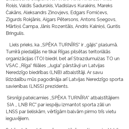
Roķis, Valdis Šadurskis, Vladislavs Kurakins, Mareks
Čakāns, Aleksandrs Zinovjevs, Edgars Fomičevs,
Zigurds Rokjānis, Aigars Pētersons, Antons Sņegovs,
Mārtiņš Čampa, Jānis Rozentāls, Andris Kalniņš, Guntis
Bringulis.
Liels prieks, ka ,,SPĒKA TURNĪRS’’ ir ,,gājis’’ plašumā.
Turnīrā piedalījās ne tikai Rīgas pilsētas teritoriālās
organizācijas (TO) biedri, bet arī Strazdumuižas TO un
VSAC ,,Rīga’’ filiāles ,,Jugla’’ pārstāvji un Latvijas
Neredzīgo biedrības (LNB) atbalstītāji. Ar savu
līdzdalību mūs pagodināja arī Latvijas Neredzīgo sporta
savienības (LNSS) prezidents.
Sirsnīgi pateicamies ,,SPĒKA TURNĪRA’’ atbalstītājiem
SIA ,, LNB RC” par iespēju izmantot sporta zāli un
LNSS par lieliskām, vērtīgām balvām pirmo trīs vietu
ieguvējiem.