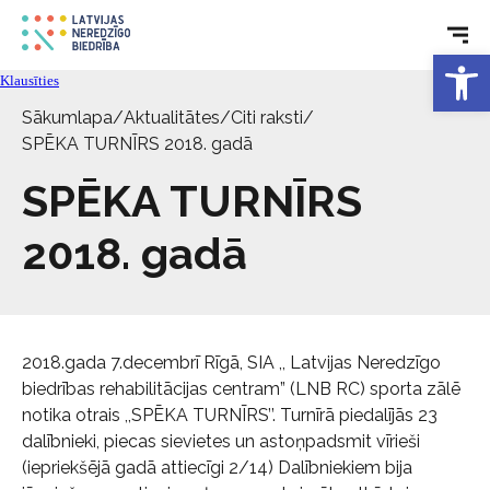
Rehabilitācija
Open 
Tehniskie palīglīdzekļi
Klausīties
Sākumlapa
/
Aktualitātes
/
Citi raksti
/
Aktualitātes
SPĒKA TURNĪRS 2018. gadā
SPĒKA TURNĪRS
Pakalpojumi
2018. gadā
Par biedrību
Kontakti
2018.gada 7.decembrī Rīgā, SIA ,, Latvijas Neredzīgo
biedrības rehabilitācijas centram” (LNB RC) sporta zālē
notika otrais ,,SPĒKA TURNĪRS’’. Turnīrā piedalījās 23
dalībnieki, piecas sievietes un astoņpadsmit vīrieši
(iepriekšējā gadā attiecīgi 2/14) Dalībniekiem bija