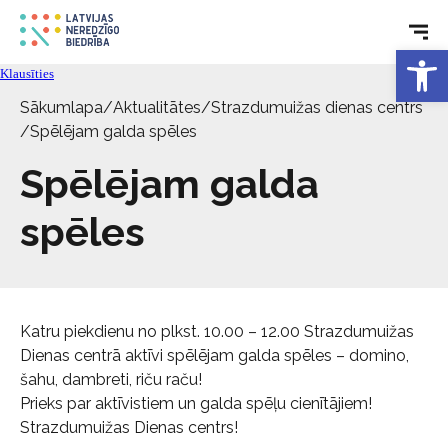
Open 
Rehabilitācija
Klausīties
Sākumlapa
/
Aktualitātes
/
Strazdumuižas dienas centrs
Tehniskie palīglīdzekļi
/
Spēlējam galda spēles
Spēlējam galda
Aktualitātes
spēles
Pakalpojumi
Par biedrību
Katru piekdienu no plkst. 10.00 – 12.00 Strazdumuižas
Dienas centrā aktīvi spēlējam galda spēles – domino,
Kontakti
šahu, dambreti, riču raču!
Prieks par aktīvistiem un galda spēļu cienītājiem!
Strazdumuižas Dienas centrs!