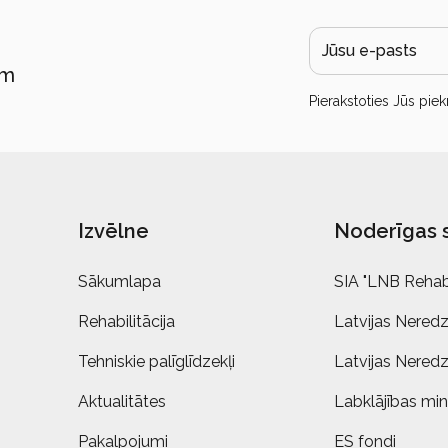
ām
Pierakstoties Jūs piek
Izvēlne
Noderīgas 
Sākumlapa
SIA "LNB Rehabi
Rehabilitācija
Latvijas Neredz
Tehniskie palīglīdzekļi
Latvijas Neredz
Aktualitātes
Labklājības mini
Pakalpojumi
ES fondi