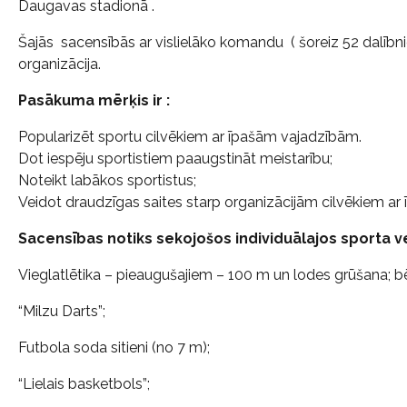
Daugavas stadionā .
Šajās sacensībās ar vislielāko komandu ( šoreiz 52 dalībni
organizācija.
Pasākuma mērķis ir :
Popularizēt sportu cilvēkiem ar īpašām vajadzībām.
Dot iespēju sportistiem paaugstināt meistarību;
Noteikt labākos sportistus;
Veidot draudzīgas saites starp organizācijām cilvēkiem a
Sacensības notiks sekojošos individuālajos sporta v
Vieglatlētika – pieaugušajiem – 100 m un lodes grūšana; b
“Milzu Darts”;
Futbola soda sitieni (no 7 m);
“Lielais basketbols”;