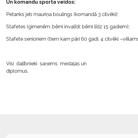
Un komandu sporta veidos:
Petanks jeb mauriņa boulings (komandā 3 cilvēki);
Stafetes (ģimenēm: bērni invalīdi; bērni līdz 15 gadiem);
Stafete senioriem (tiem kam pāri 60 gadi, 4 cilvēki –vēlams
Visi dalībnieki saņems medaļas un
diplo