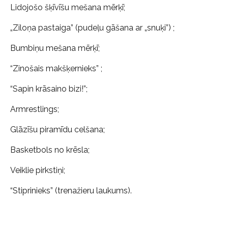
Lidojošo šķīvīšu mešana mērķī;
„Ziloņa pastaiga” (pudeļu gāšana ar „snuķi”) ;
Bumbiņu mešana mērķī;
“Zinošais makšķernieks” ;
“Sapin krāsaino bizi!”;
Armrestlings;
Glāzīšu piramīdu celšana;
Basketbols no krēsla;
Veiklie pirkstiņi;
“Stiprinieks” (trenažieru laukums).