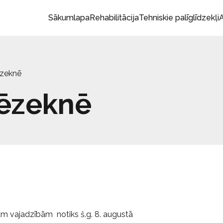
Sākumlapa
Rehabilitācija
Tehniskie palīglīdzekļi
A
ēzeknē
Rēzeknē
ām vajadzībām notiks š.g. 8. augustā