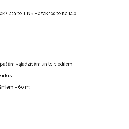
eki) startē LNB Rēzeknes teritoriālā
r īpašām vajadzībām un to biedriem
eidos:
ērniem – 60 m;