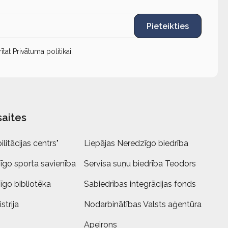
Pieteikties
rītat
Privātuma politikai
.
saites
litācijas centrs"
Liepājas Neredzīgo biedrība
īgo sporta savienība
Servisa suņu biedrība Teodors
īgo bibliotēka
Sabiedrības integrācijas fonds
strija
Nodarbinātības Valsts aģentūra
Apeirons