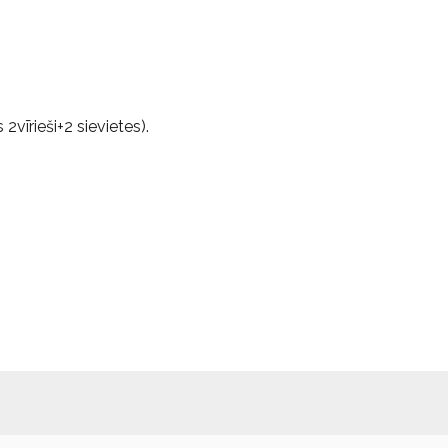
 2vīrieši+2 sievietes).
mus.