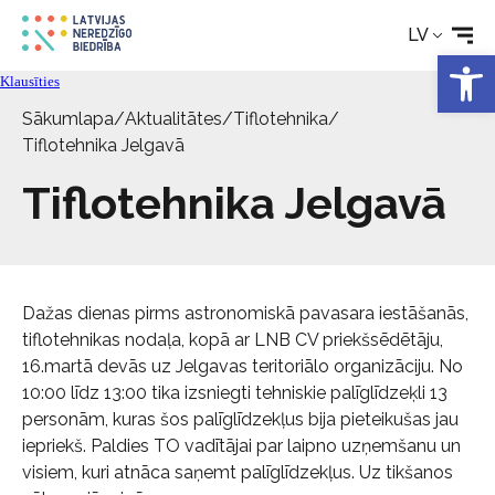
LV
Open 
Rehabilitācija
Klausīties
Sākumlapa
/
Aktualitātes
/
Tiflotehnika
/
Tehniskie palīglīdzekļi
Tiflotehnika Jelgavā
Tiflotehnika Jelgavā
Aktualitātes
Pakalpojumi
Dažas dienas pirms astronomiskā pavasara iestāšanās,
Par biedrību
tiflotehnikas nodaļa, kopā ar LNB CV priekšsēdētāju,
16.martā devās uz Jelgavas teritoriālo organizāciju. No
10:00 līdz 13:00 tika izsniegti tehniskie palīglīdzeķli 13
Kontakti
personām, kuras šos palīglīdzekļus bija pieteikušas jau
iepriekš. Paldies TO vadītājai par laipno uzņemšanu un
visiem, kuri atnāca saņemt palīglīdzekļus. Uz tikšanos