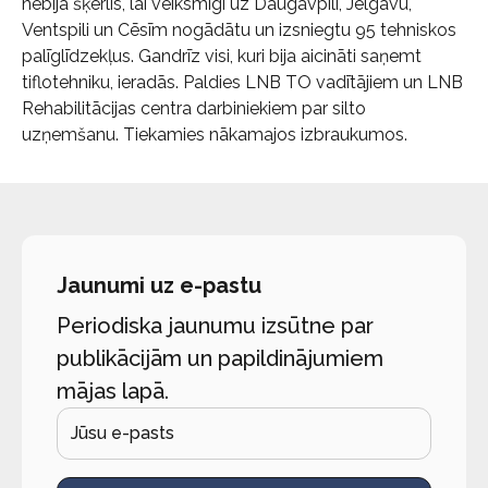
nebija šķerlis, lai veiksmīgi uz Daugavpili, Jelgavu,
Ventspili un Cēsīm nogādātu un izsniegtu 95 tehniskos
palīglīdzekļus. Gandrīz visi, kuri bija aicināti saņemt
tiflotehniku, ieradās. Paldies LNB TO vadītājiem un LNB
Rehabilitācijas centra darbiniekiem par silto
uzņemšanu. Tiekamies nākamajos izbraukumos.
Jaunumi uz e-pastu
Periodiska jaunumu izsūtne par
publikācijām un papildinājumiem
mājas lapā.