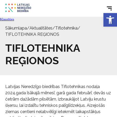
Rehabilitācija
Open 
Klausīties
Sākumlapa
/
Aktualitātes
/
Tiflotehnika
/
Tehniskie palīglīdzekļi
TIFLOTEHNIKA REĢIONOS
TIFLOTEHNIKA
Aktualitātes
REĢIONOS
Pakalpojumi
Par biedrību
Latvijas Neredzīgo biedrības Tiflotehnikas nodaļa
2024.gada īsākajā mēnesī, garā gada februārī, devās uz
Kontakti
četrām dažādām pilsētām, izbraukājot Latviju krustu
šķersu, lai izdalītu tehniskos palīglīdzekļus. Aizejošās
ziemas centieni nelabvēlīgi ietekmēt laikapstākļus