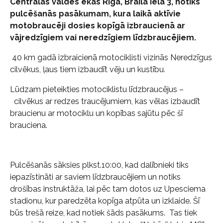
Centrālās valdes ēkas Rīgā, Braila ielā 3, notiks
pulcēšanās pasākumam, kura laikā aktīvie
motobraucēji dosies kopīgā izbraucienā ar
vājredzīgiem vai neredzīgiem līdzbraucējiem.
40 km gadā izbraicienā motociklisti vizinās Neredzīgus
cilvēkus, ļaus tiem izbaudīt vēju un kustību.
Lūdzam pieteikties motociklistu līdzbraucējus –
cilvēkus ar redzes traucējumiem, kas vēlas izbaudīt
braucienu ar motociklu un kopības sajūtu pēc šī
brauciena.
Pulcēšanās sāksies plkst.10:00, kad dalībnieki tiks
iepazīstināti ar saviem līdzbraucējiem un notiks
drošības instruktāža, lai pēc tam dotos uz Upesciema
stadionu, kur paredzēta kopīga atpūta un izklaide. Šī
būs trešā reize, kad notiek šāds pasākums. Tas tiek