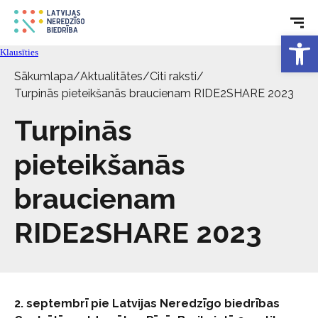
Rehabilitācija
Open 
Klausīties
Tehniskie palīglīdzekļi
Sākumlapa
/
Aktualitātes
/
Citi raksti
/
Turpinās pieteikšanās braucienam RIDE2SHARE 2023
Aktualitātes
Turpinās
Pakalpojumi
pieteikšanās
braucienam
Par biedrību
RIDE2SHARE 2023
Kontakti
2. septembrī pie Latvijas Neredzīgo biedrības