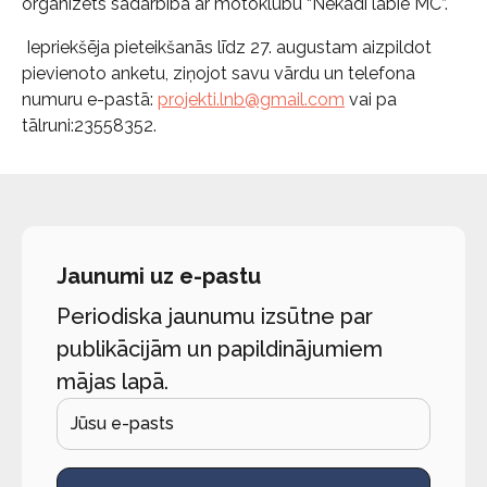
organizēts sadarbībā ar motoklubu “Nekādi labie MC”.
Iepriekšēja pieteikšanās līdz 27. augustam aizpildot
pievienoto anketu, ziņojot savu vārdu un telefona
numuru e-pastā:
projekti.lnb@gmail.com
vai pa
tālruni:23558352.
Jaunumi uz e-pastu
Periodiska jaunumu izsūtne par
publikācijām un papildinājumiem
mājas lapā.