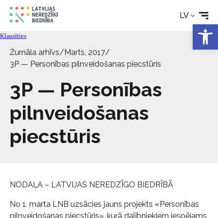
Tehniskie palīglīdzekļi
LV
Open 
Klausīties
Aktualitātes
Žurnāla arhīvs
/
Marts, 2017
/
3P — Personības pilnveidošanas piecstūris
Pakalpojumi
3P — Personības
Par biedrību
pilnveidošanas
piecstūris
Kontakti
NODAĻA – LATVIJAS NEREDZĪGO BIEDRĪBĀ
No 1. marta LNB uzsācies jauns projekts «Personības
pilnveidošanas piecstūris», kurā dalībniekiem iespējams