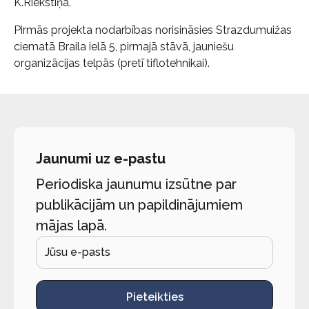
K.Riekstiņa.
Pirmās projekta nodarbības norisināsies Strazdumuižas
ciematā Braila ielā 5, pirmajā stāvā, jauniešu
organizācijas telpās (pretī tiflotehnikai).
Jaunumi uz e-pastu
Periodiska jaunumu izsūtne par
publikācijām un papildinājumiem
mājas lapā.
Pieteikties