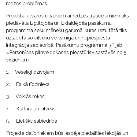
redzes problēmas.
Projekta ietvaros cilvēkiem ar redzes traucējumiem tiks
piedāvāta izglītojoša un izklaidējoša pasākumu
programma sešu mēnešu garumā, kuras rezultātā tiks
uzlabota šo cilvēku veiksmīga un nepiespiesta
integrācija sabiedrībā. Pasākumu programma 3P jeb
«Personības pilnveidošanas piecstūris» sastāvēs no 5
virzieniem:
1. Veselīgi dzīvojam
2. Es kā rīdzinieks
3. Veiklās rokas
4. Kultūra un cilvēks
5. Lietišķs sabiedrībā
Projekta dalībniekiem būs iespēja piedalīties lekcijās un