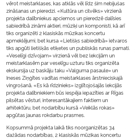
vērot meistarklases, kas atklās vēl līdz šim nebijušas
zināšanas un pieredzi. «Kultūra un cilvēks» virzienā
projekta dalībniekus apciemos un pieredzē dalīsies
sabiedrībā zināmi aktieri, mūziķi un komponisti, kā arī
tiks organizēti 2 klasiskās mūzikas koncertu
apmeklējumi, bet kursa «Lietišķs sabiedrībā» ietvaros
tiks apgūti lietišķās etiķetes un publiskās runas pamati.
«Veselīgi dzīvojam» virzienā vēl bez lekcijām un
meistarklasēm par veselīgu uzturu tiks organizēta
ekskursija uz baskāju taku «Valguma pasaule» un
Ineses Ziņģītes vadītas meistarklases ārstnieciskajā
vingrošanā. «Es kā rīdzinieks» izglītojošajās lekcijās
projekta dalībniekiem būs iespēja iepazīties ar Rīgas
pilsētas vēsturi, interesantākajiem faktiem un
arhitektūru, bet nodarbību kursā «Veiklās rokas»
apgūtas jaunas rokdarbu prasmes.
Kopsummā projekta laikā tiks noorganizētas 34
dažādas nodarbības, 2 klasiskās mūzikas koncertu