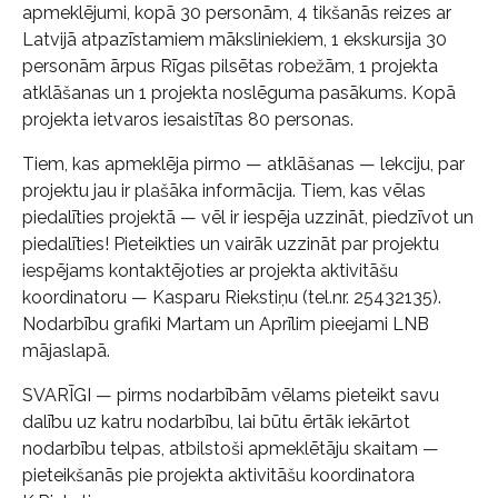
apmeklējumi, kopā 30 personām, 4 tikšanās reizes ar
Latvijā atpazīstamiem māksliniekiem, 1 ekskursija 30
personām ārpus Rīgas pilsētas robežām, 1 projekta
atklāšanas un 1 projekta noslēguma pasākums. Kopā
projekta ietvaros iesaistītas 80 personas.
Tiem, kas apmeklēja pirmo — atklāšanas — lekciju, par
projektu jau ir plašāka informācija. Tiem, kas vēlas
piedalīties projektā — vēl ir iespēja uzzināt, piedzīvot un
piedalīties! Pieteikties un vairāk uzzināt par projektu
iespējams kontaktējoties ar projekta aktivitāšu
koordinatoru — Kasparu Riekstiņu (tel.nr. 25432135).
Nodarbību grafiki Martam un Aprīlim pieejami LNB
mājaslapā.
SVARĪGI — pirms nodarbībām vēlams pieteikt savu
dalību uz katru nodarbību, lai būtu ērtāk iekārtot
nodarbību telpas, atbilstoši apmeklētāju skaitam —
pieteikšanās pie projekta aktivitāšu koordinatora