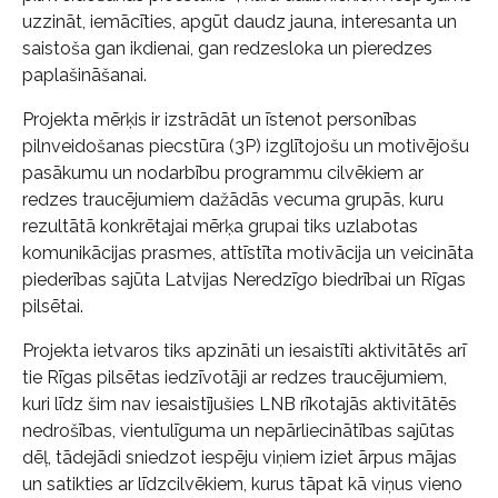
uzzināt, iemācīties, apgūt daudz jauna, interesanta un
saistoša gan ikdienai, gan redzesloka un pieredzes
paplašināšanai.
Projekta mērķis ir izstrādāt un īstenot personības
pilnveidošanas piecstūra (3P) izglītojošu un motivējošu
pasākumu un nodarbību programmu cilvēkiem ar
redzes traucējumiem dažādās vecuma grupās, kuru
rezultātā konkrētajai mērķa grupai tiks uzlabotas
komunikācijas prasmes, attīstīta motivācija un veicināta
piederības sajūta Latvijas Neredzīgo biedrībai un Rīgas
pilsētai.
Projekta ietvaros tiks apzināti un iesaistīti aktivitātēs arī
tie Rīgas pilsētas iedzīvotāji ar redzes traucējumiem,
kuri līdz šim nav iesaistījušies LNB rīkotajās aktivitātēs
nedrošības, vientulīguma un nepārliecinātības sajūtas
dēļ, tādejādi sniedzot iespēju viņiem iziet ārpus mājas
un satikties ar līdzcilvēkiem, kurus tāpat kā viņus vieno