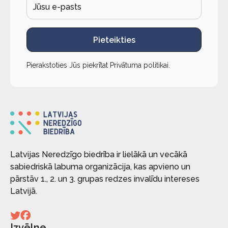
Pieteikties
Pierakstoties Jūs piekrītat
Privātuma politikai
.
Latvijas Neredzīgo biedrība ir lielākā un vecākā
sabiedriskā labuma organizācija, kas apvieno un
pārstāv 1., 2. un 3. grupas redzes invalīdu intereses
Latvijā.
Izvēlne