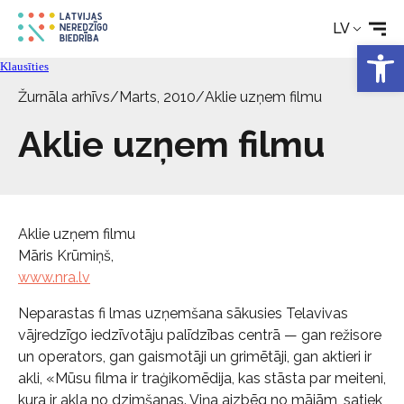
LV
Rehabilitācija
Open 
Klausīties
Tehniskie palīglīdzekļi
Žurnāla arhīvs
/
Marts, 2010
/
Aklie uzņem filmu
Aklie uzņem filmu
Aktualitātes
Pakalpojumi
Aklie uzņem filmu
Māris Krūmiņš,
Par biedrību
www.nra.lv
Neparastas fi lmas uzņemšana sākusies Telavivas
Kontakti
vājredzīgo iedzīvotāju palīdzības centrā — gan režisore
un operators, gan gaismotāji un grimētāji, gan aktieri ir
akli, «Mūsu filma ir traģikomēdija, kas stāsta par meiteni,
kura ir akla no dzimšanas. Viņa aizbēg no mājām, satiek