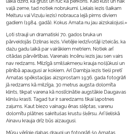
laikā dzird, kā grūst un rūc kā pērkons. Kad kūst un nāk
vaļā zeme, tad notiek nobrukumi. Lielais iezis (laikam
Melturu vai Vizuļu iezis) nobrauca lejā pirms diviem
gadiem (1984. gadā). Kokus Amata nu jau aizskalojusi.»
Ļoti strauji un dramatiski 70. gados bruka un
pārveidojās Dzilnas iezis. Vietējie iedzīvotāji izteicās, ka
dažu gadu laikā par vairākiem metriem. Notiek arī
citādas pārvērtības. Varenais Incēnu iezis jau sen vairs
nav redzams. Milzīgā smilšakmeņu krauja nošļūkusi un
pilnībā apaugusi ar kokiem. Arī Dambja iezis tieši pretī
Amatas spēkstacijas aizsprostam 1936. gada fotogrāfi
jā redzams kā milzīga, 30 metrus augsta dolomīta
klints, tikpat varena kā noslīcinātie augstākie Daugavas
klinšu krasti. Tagad tur ir saredzams tikai lapotnes
zaļums. Kaut biezo vainagu ēnas slēptas, varenu
dolomītu plātnes sakritušas krustu šķērsu. Arī lieliskā
Ainavu krauja drīz būs aizaugusi.
Mūsu vērīgie dabas draugi un fotogrāfi šo Amatas