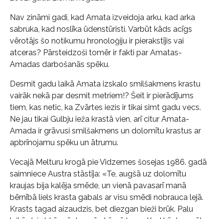
Nav zināmi gadi, kad Amata izveidoja arku, kad arka
sabruka, kad noslīka ūdenstūristi. Varbūt kāds acīgs
vērotājs šo notikumu hronoloģiju ir pierakstījis vai
atceras? Pārsteidzoši tomēr ir fakti par Amatas-
Amadas darbošanās spēku.
Desmit gadu laikā Amata izskalo smilšakmens krastu
vairāk nekā par desmit metriem!? Šeit ir pierādījums
tiem, kas netic, ka Zvārtes iezis ir tikai simt gadu vecs.
Ne jau tikai Gulbju ieža krastā vien, arī citur Amata-
Amada ir grāvusi smilšakmens un dolomītu krastus ar
apbrīnojamu spēku un ātrumu.
Vecajā Melturu krogā pie Vidzemes šosejas 1986. gadā
saimniece Austra stāstīja: «Te, augšā uz dolomītu
kraujas bija kalēja smēde, un vienā pavasarī manā
bērnībā liels krasta gabals ar visu smēdi nobrauca lejā.
Krasts tagad aizaudzis, bet diezgan bieži brūk. Palu