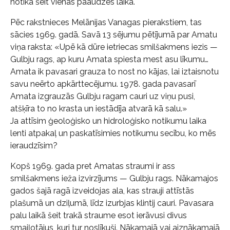
notika šeit vienas paaudzes laikā.
Pēc rakstnieces Melānijas Vanagas pierakstiem, tas
sācies 1969. gadā. Savā 13 sējumu pētījumā par Amatu
viņa raksta: «Upē kā dūre ietriecas smilšakmens iezis —
Gulbju rags, ap kuru Amata spiesta mest asu līkumu…
Amata ik pavasari grauza to nost no kājas, lai iztaisnotu
savu neērto apkārttecējumu. 1978. gada pavasarī
Amata izgrauzās Gulbju ragam cauri uz viņu pusi,
atšķīra to no krasta un iestādīja atvarā kā salu.»
Ja attīsim ģeoloģisko un hidroloģisko notikumu laika
lenti atpakaļ un paskatīsimies notikumu secību, ko mēs
ieraudzīsim?
Kopš 1969. gada pret Amatas straumi ir ass
smilšakmens ieža izvirzījums — Gulbju rags. Nākamajos
gados šajā ragā izveidojas ala, kas strauji attīstās
plašumā un dziļumā, līdz izurbjas klintij cauri. Pavasara
palu laikā šeit trakā straume esot ierāvusi divus
smaiļotājus, kuri tur noslīkuši. Nākamajā vai aiznākamajā