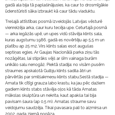
gadā ala bija tā paplašinājusies, ka caur to drosmīgākie
ūdenstūristi sāka izbraukt kā caur tādu viaduktu.
Trešajā attīstības posmā izveidojās Latvijas vēsturē
vienreizēja arka, caur kuru tecēja upe. Ceturtajā posmā
— arka iegāzās upē, un upes vidū stāvēja klints sala,
kuras augstumu 1986. gadā es novērtēju ap 5,5 m un
platību ap 25 m2. Virs klints salas esot augušas
septiņas egles. Ar Gaujas Nacionālā parka ziņu tās
nozāģētas, lai stiprāks vējš ar šīm vainaga burām
unikālo salu nenogāž. Piektā stadija: no visām pusēm
straumes apskalotā Gulbju klints sadila ātri un
pārvērtās par smilšakmeņu klints stabu.Sestā stadija —
Amata tik cītīgi grauza labo krastu, ka jau pēc dažiem
gadiem klints stabs stāvēja oļos kā tāda Amatas
mākslas skulptūra un nekrita, kaut apakša tai bija
pavisam šaura (ap 0,5 m). Amatas straume savu
veidojumu saudzēja. Tikai pavasara pali to aizmirsa un
2002. gada ziemā nogāza.