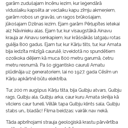
garām zudušajam Incēnu iezim, kur leģendārā
viduslaiku kapsēta ar veclaiku kapu zīmju akmeņiem,
garām robos un gravās, un ragos brūkošajam,
jūkošajam Dzilnas iezim. Ejam garām Pērļupītes ietekai
aiz Nāvinieku alas. Ejam tur, kur visaugstākā Ainavu
krauja ar Ainavu senkapiem, kur krāšņākās latgaļu rotas
gulēja 800 gadus. Ejam tur, kur Kārļu tilts, tur, kur Amata
bija iedzīta milzīgā caurulē, izveidotā no spundētiem
ozolkoka dēļiem kā muca 800 metru garumā, četru
metru resnumā. Pa šo gigantisko cauruli Amatu
plūdināja uz ģeneratoriem, lai no 1927. gada Cēsīm un
Kārļu apkārtnē būtu elektrība.
Tur, 200 m augšpus Kārļu tilta, bija Gulbju atvars, Gulbju
rags, Gulbju ala, Gulbju arka, caur kuru Amata skrēja kā
vilciens caur tuneli. Vēlāk tapa Gulbju klints sala, Gulbju
stabs un… bladāc! Filma beidzas: vairāk nav nekā.
Tāda apbrīnojami strauja ģeoloģiskā krastu pārvērtība