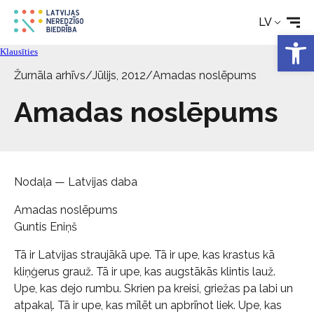
LV
Aktualitātes
Open 
Klausīties
Pakalpojumi
Žurnāla arhīvs
/
Jūlijs, 2012
/
Amadas noslēpums
Amadas noslēpums
Par biedrību
Kontakti
Nodaļa — Latvijas daba
Amadas noslēpums
Guntis Eniņš
Tā ir Latvijas straujākā upe. Tā ir upe, kas krastus kā
kliņģerus grauž. Tā ir upe, kas augstākās klintis lauž.
Upe, kas dejo rumbu. Skrien pa kreisi, griežas pa labi un
atpakaļ. Tā ir upe, kas mīlēt un apbrīnot liek. Upe, kas