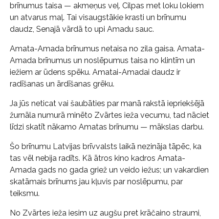
brīnumus taisa — akmeņus veļ. Cilpas met loku lokiem
un atvarus maļ. Tai visaugstākie krasti un brīnumu
daudz, Senajā vārdā to upi Amadu sauc.
Amata-Amada brīnumus netaisa no zila gaisa. Amata-
Amada brīnumus un noslēpumus taisa no klintīm un
iežiem ar ūdens spēku. Amatai-Amadai daudz ir
radīšanas un ārdīšanas grēku.
Ja jūs neticat vai šaubāties par manā rakstā iepriekšējā
žurnāla numurā minēto Zvārtes ieža vecumu, tad nāciet
līdzi skatīt nākamo Amatas brīnumu — mākslas darbu.
Šo brīnumu Latvijas brīvvalsts laikā nezināja tāpēc, ka
tas vēl nebija radīts. Kā ātros kino kadros Amata-
Amada gads no gada griež un veido iežus; un vakardien
skatāmais brīnums jau kļuvis par noslēpumu, par
teiksmu.
No Zvārtes ieža iesim uz augšu pret krāčaino straumi,