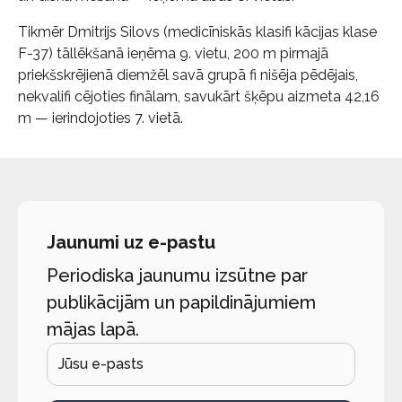
Tikmēr Dmitrijs Silovs (medicīniskās klasifi kācijas klase
F-37) tāllēkšanā ieņēma 9. vietu, 200 m pirmajā
priekšskrējienā diemžēl savā grupā fi nišēja pēdējais,
nekvalifi cējoties finālam, savukārt šķēpu aizmeta 42,16
m — ierindojoties 7. vietā.
Jaunumi uz e-pastu
Periodiska jaunumu izsūtne par
publikācijām un papildinājumiem
mājas lapā.