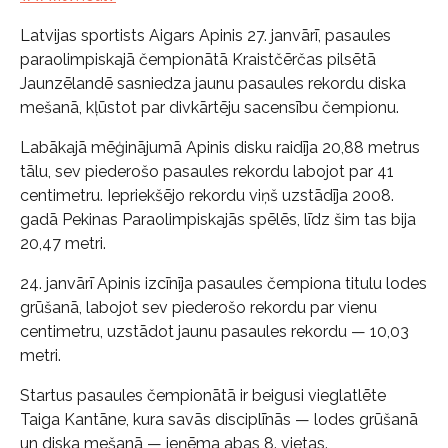
Latvijas sportists Aigars Apinis 27. janvārī, pasaules
paraolimpiskajā čempionātā Kraistčērčas pilsētā
Jaunzēlandē sasniedza jaunu pasaules rekordu diska
mešanā, kļūstot par divkārtēju sacensību čempionu.
Labākajā mēģinājumā Apinis disku raidīja 20,88 metrus
tālu, sev piederošo pasaules rekordu labojot par 41
centimetru. Iepriekšējo rekordu viņš uzstādīja 2008.
gadā Pekinas Paraolimpiskajās spēlēs, līdz šim tas bija
20,47 metri.
24. janvārī Apinis izcīnīja pasaules čempiona titulu lodes
grūšanā, labojot sev piederošo rekordu par vienu
centimetru, uzstādot jaunu pasaules rekordu — 10,03
metri.
Startus pasaules čempionātā ir beigusi vieglatlēte
Taiga Kantāne, kura savās disciplīnās — lodes grūšanā
un diska mešanā — ieņēma abas 8. vietas.