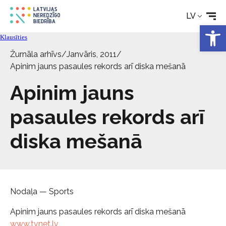
Rehabilitācija
LV
Open 
Klausīties
Tehniskie palīglīdzekļi
Žurnāla arhīvs
/
Janvāris, 2011
/
Apinim jauns pasaules rekords arī diska mešanā
Aktualitātes
Apinim jauns
Pakalpojumi
pasaules rekords arī
diska mešanā
Par biedrību
Kontakti
Nodaļa — Sports
Apinim jauns pasaules rekords arī diska mešanā
www.tvnet.lv