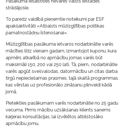
Pasākumā iesaistīties nevarēs valsts iestādēs
strādājošie.
To paredz valdībā pieņemtie noteikumi par ESF
apakšaktivitāti «Atbalsts mūžizglītības politikas
pamatnostādņu īstenošanai».
Mūžizglītības pasākuma ietvaros nodarbinātie varēs
mācīties līdz vienam gadam, izmantojot kuponu, kura
apmērs atkarībā no apmācību jomas varēs būt
maksimāli 150, 200 vai 250 lati. Tā, piem., nodarbinātie
varēs apgūt svešvalodas, datormācību un citas darba
tirgū nepieciešamas prasmes, tajā skaitā programmas,
kas vērstas uz profesionālo zināšanu pilnveidi kādā
jomā.
Pieteikties pasākumam varēs nodarbinātie no 25 gadu
vecuma. Pirms mācību uzsākšanas klients saņems
karjeras konsultācijas, lai izvēlētos atbilstošāko
apmācību jomu.