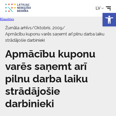
LV
Tehniskie palīglīdzekļi
Open 
Klausīties
Aktualitātes
Žurnāla arhīvs
/
Oktobris, 2009
/
Apmācību kuponu varēs saņemt arī pilnu darba laiku
strādājošie darbinieki
Pakalpojumi
Apmācību kuponu
Par biedrību
varēs saņemt arī
pilnu darba laiku
Kontakti
strādājošie
darbinieki