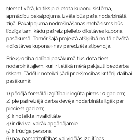
Ņemot vērā, ka tiks pielietota kuponu sistēma,
apmācību pakalpojuma izvēle būs paša nodarbinātā
ziņā. Pakalpojuma nodrošināšanas mehānisms būs
līdzīgs tam, kādu pašreiz pielieto dīkstāves kupona
pasākumā. Tomēr šajā projektā atšķirībā no tā dēvētā
«dīkstāves kupona» nav paredzēta stipendija.
Priekšrocība dalībai pasākumā tiks dota tiem
nodarbinātajiem, kuri ir lielākā mērā pakļauti bezdarba
riskam. Tādēļ ir noteikti šādi priekšrocības kritēriji dalībai
pasākumā:
1) pēdējā formālā izglītība ir iegūta pirms 10 gadiem;
2) pie pašreizējā darba devēja nodarbināts ilgāk par
pieciem gadiem;
3) ir noteikta invaliditāte;
4) ir divi vai vairāk apgādājamie;
5) ir trūcīga persona;
6) nav pamatizglītības vai vidējās izglītības.