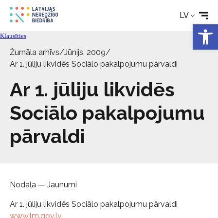
Rehabilitācija
LV
Open 
Klausīties
Tehniskie palīglīdzekļi
Žurnāla arhīvs
/
Jūnijs, 2009
/
Ar 1. jūliju likvidēs Sociālo pakalpojumu pārvaldi
Aktualitātes
Ar 1. jūliju likvidēs
Pakalpojumi
Sociālo pakalpojumu
pārvaldi
Par biedrību
Kontakti
Nodaļa — Jaunumi
Ar 1. jūliju likvidēs Sociālo pakalpojumu pārvaldi
www.lm.gov.lv