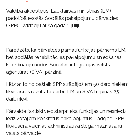
Valdība akceptējusi Labklājības ministrijas (LM)
padotībā esošās Sociālās pakalpojumu pārvaldes
(SPP) likvidāciju ar šā gada 1. jūliju.
Paredzēts, ka pārvaldes pamatfunkcijas pārņems LM,
bet sociālās rehabilitācijas pakalpojumu sniegšanas
koordināciju nodos Sociālās integrācijas valsts
aģentūras (SĪVA) pārziņā.
Līdz ar to no pašlaik SPP strādājošiem 50 darbiniekiem
likvidācijas rezultātā darbu LM un SĪVA turpinās 25
darbinieki.
Pārvalde faktiski veic starpnieka funkcijas un nesniedz
iedzīvotājiem konkrētus pakalpojumus. Tādējādi SPP
likvidācija veicinās administratīvā sloga mazināšanu
valsts pārvaldē.