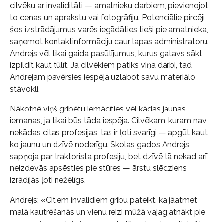
cilvēku ar invaliditāti — amatnieku darbiem, pievienojot
to cenas un aprakstu vai fotogrāfiju. Potenciālie pircēji
šos izstrādājumus varēs iegādāties tieši pie amatnieka,
saņemot kontaktinformāciju caur lapas administratoru.
Andrejs vēl tikai gaida pasūtījumus, kurus gatavs sākt
izpildīt kaut tūlīt. Ja cilvēkiem patiks viņa darbi, tad
Andrejam pavērsies iespēja uzlabot savu materiālo
stāvokli.
Nākotnē viņš gribētu iemācīties vēl kādas jaunas
iemaņas, ja tikai būs tāda iespēja. Cilvēkam, kuram nav
nekādas citas profesijas, tas ir ļoti svarīgi — apgūt kaut
ko jaunu un dzīvē noderīgu. Skolas gados Andrejs
sapņoja par traktorista profesiju, bet dzīvē tā nekad arī
neizdevās apsēsties pie stūres — ārstu slēdziens
izrādījās ļoti nežēlīgs.
Andrejs: «Citiem invalidiem gribu pateikt, ka jāatmet
malā kautrēšanās un vienu reizi mūžā vajag atnākt pie