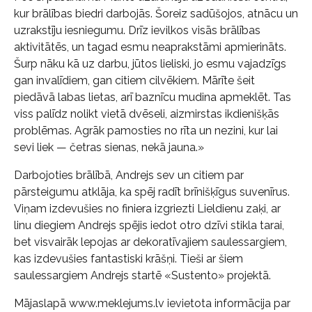
kur brālības biedri darbojās. Šoreiz sadūšojos, atnācu un
uzrakstīju iesniegumu. Drīz ievilkos visās brālības
aktivitātēs, un tagad esmu neaprakstāmi apmierināts.
Šurp nāku kā uz darbu, jūtos lieliski, jo esmu vajadzīgs
gan invalīdiem, gan citiem cilvēkiem. Mārīte šeit
piedāvā labas lietas, arī baznīcu mudina apmeklēt. Tas
viss palīdz nolikt vietā dvēseli, aizmirstas ikdienišķās
problēmas. Agrāk pamosties no rīta un nezini, kur lai
sevi liek — četras sienas, nekā jauna.»
Darbojoties brālībā, Andrejs sev un citiem par
pārsteigumu atklāja, ka spēj radīt brīnišķīgus suvenīrus.
Viņam izdevušies no finiera izgriezti Lieldienu zaķi, ar
linu diegiem Andrejs spējis iedot otro dzīvi stikla tarai,
bet visvairāk lepojas ar dekoratīvajiem saulessargiem,
kas izdevušies fantastiski krāšņi. Tieši ar šiem
saulessargiem Andrejs startē «Sustento» projektā.
Mājaslapā www.meklejums.lv ievietota informācija par