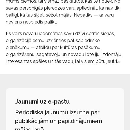
mums ciemos, lai vismaz paskatītos, kas te notiek. No
savas personīgās pieredzes varu apliecināt, ka nav tik
bailīgi, kā tas šķiet, sēžot mājās. Nepatiks — ar varu
neviens nespiedis palikt.
Es vairs nevaru iedomāties savu dzīvi četrās sienās,
organizācijā esmu uzņēmies pat sabiedrisko
pienākumu — atbildu par kultūras pasākumu
organizēšanu: sagatavoju un novadu loteriju, izdomāju
interesantas spēles un tās vadu, lai visiem būtu jautri.»
Jaunumi uz e-pastu
Periodiska jaunumu izsūtne par
publikācijām un papildinājumiem
mājas lapā.