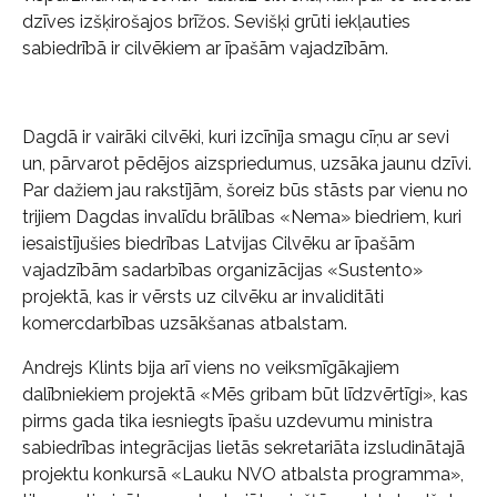
dzīves izšķirošajos brīžos. Sevišķi grūti iekļauties
sabiedrībā ir cilvēkiem ar īpašām vajadzībām.
Dagdā ir vairāki cilvēki, kuri izcīnīja smagu cīņu ar sevi
un, pārvarot pēdējos aizspriedumus, uzsāka jaunu dzīvi.
Par dažiem jau rakstījām, šoreiz būs stāsts par vienu no
trijiem Dagdas invalīdu brālības «Nema» biedriem, kuri
iesaistījušies biedrības Latvijas Cilvēku ar īpašām
vajadzībām sadarbības organizācijas «Sustento»
projektā, kas ir vērsts uz cilvēku ar invaliditāti
komercdarbības uzsākšanas atbalstam.
Andrejs Klints bija arī viens no veiksmīgākajiem
dalībniekiem projektā «Mēs gribam būt līdzvērtīgi», kas
pirms gada tika iesniegts īpašu uzdevumu ministra
sabiedrības integrācijas lietās sekretariāta izsludinātajā
projektu konkursā «Lauku NVO atbalsta programma»,