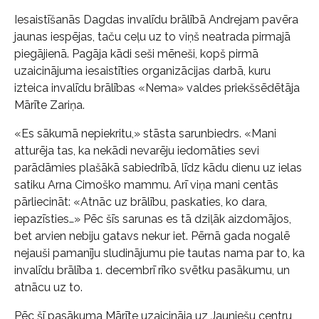
Iesaistīšanās Dagdas invalīdu brālībā Andrejam pavēra
jaunas iespējas, taču ceļu uz to viņš neatrada pirmajā
piegājienā. Pagāja kādi seši mēneši, kopš pirmā
uzaicinājuma iesaistīties organizācijas darbā, kuru
izteica invalīdu brālības «Nema» valdes priekšsēdētāja
Mārīte Zariņa.
«Es sākumā nepiekritu,» stāsta sarunbiedrs. «Mani
atturēja tas, ka nekādi nevarēju iedomāties sevi
parādāmies plašākā sabiedrībā, līdz kādu dienu uz ielas
satiku Arna Cimoško mammu. Arī viņa mani centās
pārliecināt: «Atnāc uz brālību, paskaties, ko dara,
iepazīsties…» Pēc šīs sarunas es tā dziļāk aizdomājos,
bet arvien nebiju gatavs nekur iet. Pērnā gada nogalē
nejauši pamanīju sludinājumu pie tautas nama par to, ka
invalīdu brālība 1. decembrī rīko svētku pasākumu, un
atnācu uz to.
Pēc šī pasākuma Mārīte uzaicināja uz Jauniešu centru,