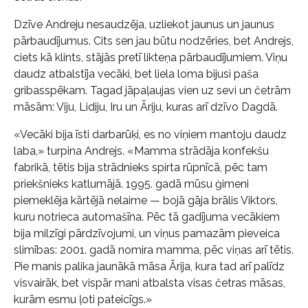
Dzīve Andreju nesaudzēja, uzliekot jaunus un jaunus
pārbaudījumus. Cits sen jau būtu nodzēries, bet Andrejs,
ciets kā klints, stājās pretī likteņa pārbaudījumiem. Viņu
daudz atbalstīja vecāki, bet liela loma bijusi paša
gribasspēkam. Tagad jāpaļaujas vien uz sevi un četrām
māsām: Viju, Lidiju, Iru un Āriju, kuras arī dzīvo Dagdā.
«Vecāki bija īsti darbarūķi, es no viņiem mantoju daudz
laba,» turpina Andrejs. «Mamma strādāja konfekšu
fabrikā, tētis bija strādnieks spirta rūpnīcā, pēc tam
priekšnieks katlumājā. 1995. gadā mūsu ģimeni
piemeklēja kārtējā nelaime — bojā gāja brālis Viktors,
kuru notrieca automašīna. Pēc tā gadījuma vecākiem
bija milzīgi pārdzīvojumi, un viņus pamazām pieveica
slimības: 2001. gadā nomira mamma, pēc viņas arī tētis.
Pie manis palika jaunākā māsa Ārija, kura tad arī palīdz
visvairāk, bet vispār mani atbalsta visas četras māsas,
kurām esmu ļoti pateicīgs.»