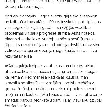
tika apstiprināts un sekretariāts piešķīra valsts budžeta
dotāciju tā realizācijai.
Andrejs ir vietējais, Dagdā audzis, gājis skolā, sapņojis
un kalis nākotnes plānus. Pēc vidusskolas pabeigšanas
viss apgriezās kājām gaisā — sarežģījās veselības
problēmas un sāka progresēt slimība. Ārsts noteica
diagnozi — skolioze. Andrejs saņēma nosūtījumu uz
Rīgas Traumatoloģijas un ortopēdijas institūtu, kur viņu
vēlreiz apsekoja un operēja mugurkaulu. Bet pozitīva
rezultāta nebija.
«Gadu gulēju ieģipsēts,» atceras sarunbiedrs. «Kad
atļāva celties, man nācās no jauna iemācīties staigāt —
kā bērnam. Pēc mēneša, kad kājas klausīja, mani
izrakstīja no slimnīcas uz mājām, komisija piešķīra 2.
grupu. Profesijas nekādas, neveiksmīgi beidzās mani
mēģinājumi kaut kur iekārtoties darbā — visur atteica, jo
smagus darbus nedrīkstēju darīt. Tā arī visu laiku dzīvoju
četrās sienās.»