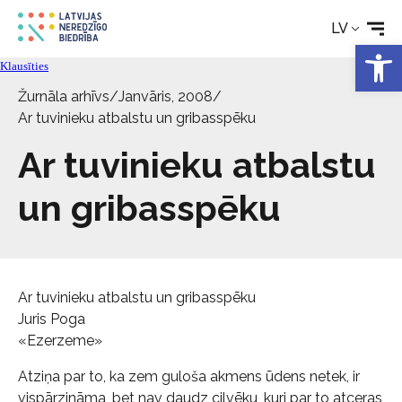
LV
Aktualitātes
Open 
Klausīties
Pakalpojumi
Žurnāla arhīvs
/
Janvāris, 2008
/
Ar tuvinieku atbalstu un gribasspēku
Par biedrību
Ar tuvinieku atbalstu
un gribasspēku
Kontakti
Ar tuvinieku atbalstu un gribasspēku
Juris Poga
«Ezerzeme»
Atziņa par to, ka zem guloša akmens ūdens netek, ir
vispārzināma, bet nav daudz cilvēku, kuri par to atceras