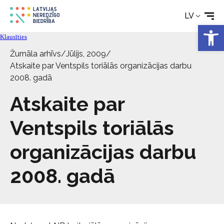
LV
Tehniskie palīglīdzekļi
Open 
Klausīties
Aktualitātes
Žurnāla arhīvs
/
Jūlijs, 2009
/
Atskaite par Ventspils toriālās organizācijas darbu
2008. gadā
Pakalpojumi
Atskaite par
Par biedrību
Ventspils toriālās
organizācijas darbu
Kontakti
2008. gadā