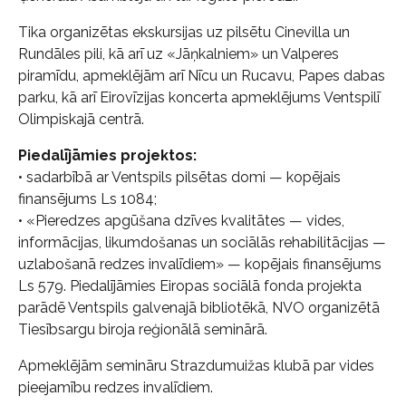
Tika organizētas ekskursijas uz pilsētu Cinevilla un
Rundāles pili, kā arī uz «Jāņkalniem» un Valperes
piramīdu, apmeklējām arī Nīcu un Rucavu, Papes dabas
parku, kā arī Eirovīzijas koncerta apmeklējums Ventspilī
Olimpiskajā centrā.
Piedalījāmies projektos:
• sadarbībā ar Ventspils pilsētas domi — kopējais
finansējums Ls 1084;
• «Pieredzes apgūšana dzīves kvalitātes — vides,
informācijas, likumdošanas un sociālās rehabilitācijas —
uzlabošanā redzes invalīdiem» — kopējais finansējums
Ls 579. Piedalījāmies Eiropas sociālā fonda projekta
parādē Ventspils galvenajā bibliotēkā, NVO organizētā
Tiesībsargu biroja reģionālā seminārā.
Apmeklējām semināru Strazdumuižas klubā par vides
pieejamību redzes invalīdiem.