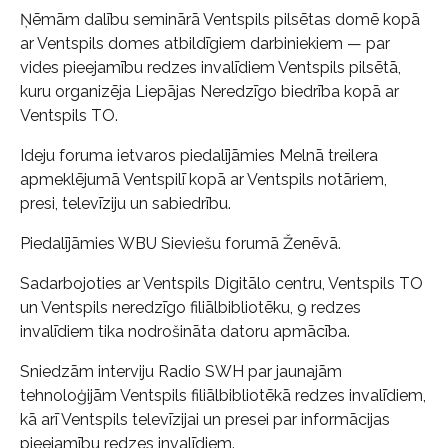
Ņēmām dalību seminārā Ventspils pilsētas domē kopā
ar Ventspils domes atbildīgiem darbiniekiem — par
vides pieejamību redzes invalīdiem Ventspils pilsētā,
kuru organizēja Liepājas Neredzīgo biedrība kopā ar
Ventspils TO.
Ideju foruma ietvaros piedalījāmies Melnā treilera
apmeklējumā Ventspilī kopā ar Ventspils notāriem,
presi, televīziju un sabiedrību.
Piedalījāmies WBU Sieviešu forumā Ženēvā.
Sadarbojoties ar Ventspils Digitālo centru, Ventspils TO
un Ventspils neredzīgo filiālbibliotēku, 9 redzes
invalīdiem tika nodrošināta datoru apmācība.
Sniedzām interviju Radio SWH par jaunajām
tehnoloģijām Ventspils filiālbibliotēkā redzes invalīdiem,
kā arī Ventspils televīzijai un presei par informācijas
pieejamību redzes invalīdiem.