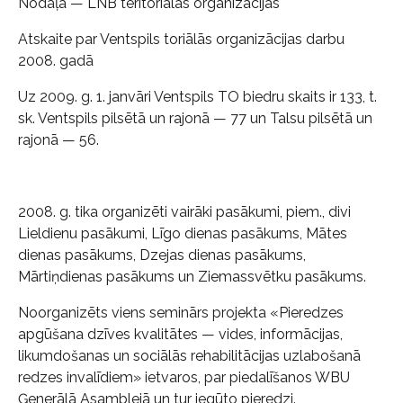
Nodaļa — LNB teritoriālās organizācijas
Atskaite par Ventspils toriālās organizācijas darbu
2008. gadā
Uz 2009. g. 1. janvāri Ventspils TO biedru skaits ir 133, t.
sk. Ventspils pilsētā un rajonā — 77 un Talsu pilsētā un
rajonā — 56.
2008. g. tika organizēti vairāki pasākumi, piem., divi
Lieldienu pasākumi, Līgo dienas pasākums, Mātes
dienas pasākums, Dzejas dienas pasākums,
Mārtiņdienas pasākums un Ziemassvētku pasākums.
Noorganizēts viens seminārs projekta «Pieredzes
apgūšana dzīves kvalitātes — vides, informācijas,
likumdošanas un sociālās rehabilitācijas uzlabošanā
redzes invalīdiem» ietvaros, par piedalīšanos WBU
Ģenerālā Asamblejā un tur iegūto pieredzi.