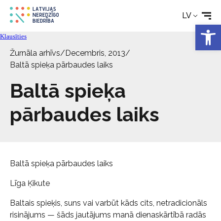
Tehniskie palīglīdzekļi
LV
Open 
Aktualitātes
Klausīties
Žurnāla arhīvs
/
Decembris, 2013
/
Pakalpojumi
Baltā spieķa pārbaudes laiks
Baltā spieķa
Par biedrību
pārbaudes laiks
Kontakti
Baltā spieķa pārbaudes laiks
Līga Ķikute
Baltais spieķis, suns vai varbūt kāds cits, netradicionāls
risinājums — šāds jautājums manā dienaskārtībā radās