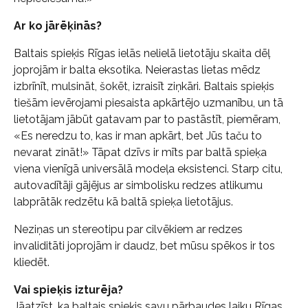
Ar ko jārēķinās?
Baltais spieķis Rīgas ielās nelielā lietotāju skaita dēļ
joprojām ir balta eksotika. Neierastas lietas mēdz
izbrīnīt, mulsināt, šokēt, izraisīt ziņkāri. Baltais spieķis
tiešām ievērojami piesaista apkārtējo uzmanību, un tā
lietotājam jābūt gatavam par to pastāstīt, piemēram,
«Es neredzu to, kas ir man apkārt, bet Jūs taču to
nevarat zināt!» Tāpat dzīvs ir mīts par baltā spieķa
viena vienīgā universālā modeļa eksistenci. Starp citu,
autovadītāji gājējus ar simbolisku redzes atlikumu
labprātāk redzētu kā baltā spieķa lietotājus.
Neziņas un stereotipu par cilvēkiem ar redzes
invaliditāti joprojām ir daudz, bet mūsu spēkos ir tos
kliedēt.
Vai spieķis izturēja?
Jāatzīst, ka baltais spieķis savu pārbaudes laiku Rīgas