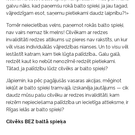
galvu nāks, kad paņemšu rokā balto spieķi, ja jau tagad,
vājredzīgam esot, saņemu pietiekami daudz laipnību?!»
Tomēr neiecietības velns, paņemot rokās balto spieķi,
nav vairs nemaz tik melns! Cilvēkam ar redzes
invaliditāti redzes atlikums uz pieres nav rakstīts, un kur
vēl visas individuālās vājredzības nianses. Un to visu vēl
iestāstīt katram, kam tiek lūgta palīdzība… Galu galā,
redzēt kaut ko nebūt nenozīmē redzēt pietiekami.
Tātad, ja palīdzību lūdz cilvēks ar balto spieķi?
Jāpiemin, ka pēc pagājušās vasaras akcijas, mēģinot
iekļūt ar balto spieķi tramvajā, izskanēja jautājums — cik
daudz mūsu pašu cilvēku ar redzes invaliditāti, kam
reizēm nepieciešama palīdzība un iecietīga attieksme, ir
Rīgas ielās ar balto spieķi?
Cilvēks BEZ baltā spieķa