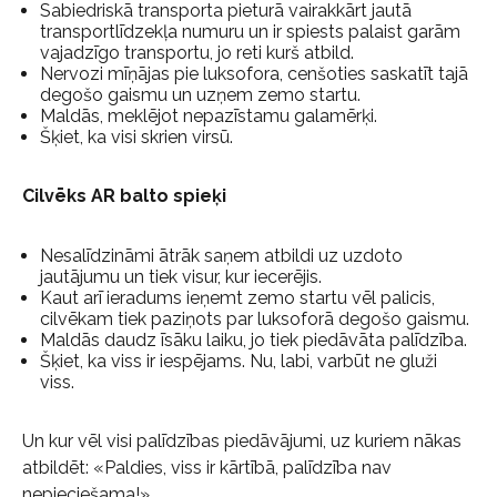
Sabiedriskā transporta pieturā vairakkārt jautā
transportlīdzekļa numuru un ir spiests palaist garām
vajadzīgo transportu, jo reti kurš atbild.
Nervozi mīņājas pie luksofora, cenšoties saskatīt tajā
degošo gaismu un uzņem zemo startu.
Maldās, meklējot nepazīstamu galamērķi.
Šķiet, ka visi skrien virsū.
Cilvēks AR balto spieķi
Nesalīdzināmi ātrāk saņem atbildi uz uzdoto
jautājumu un tiek visur, kur iecerējis.
Kaut arī ieradums ieņemt zemo startu vēl palicis,
cilvēkam tiek paziņots par luksoforā degošo gaismu.
Maldās daudz īsāku laiku, jo tiek piedāvāta palīdzība.
Šķiet, ka viss ir iespējams. Nu, labi, varbūt ne gluži
viss.
Un kur vēl visi palīdzības piedāvājumi, uz kuriem nākas
atbildēt: «Paldies, viss ir kārtībā, palīdzība nav
nepieciešama!»