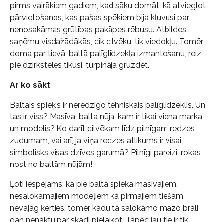
pirms vairākiem gadiem, kad sāku domāt, kā atvieglot
pārvietošanos, kas pašas spēkiem bija kļuvusi par
nenosakāmas grūtības pakāpes rēbusu. Atbildes
saņēmu visdažādākās, cik cilvēku, tik viedokļu. Tomēr
doma par tievā, baltā palīglīdzekļa izmantošanu, reiz
pie dzirksteles tikusi, turpināja gruzdēt.
Ar ko sākt
Baltais spieķis ir neredzīgo tehniskais palīglīdzeklis. Un
tas ir viss? Masīva, balta nūja, kam ir tikai viena marka
un modelis? Ko darīt cilvēkam līdz pilnīgam redzes
zudumam, vai arī, ja viņa redzes atlikums ir visai
simbolisks visas dzīves garumā? Pilnīgi pareizi, rokas
nost no baltām nūjām!
Ļoti iespējams, ka pie baltā spieķa masīvajiem,
nesalokāmajiem modeļiem kā pirmajiem tiešām
nevajag ķerties, tomēr kādu tā salokāmo mazo brāli
gan nenāktu par skādi pielaikot. Tāpēc jau tie ir tik