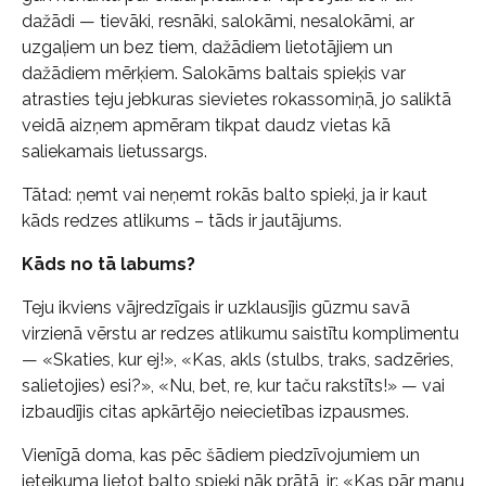
dažādi — tievāki, resnāki, salokāmi, nesalokāmi, ar
uzgaļiem un bez tiem, dažādiem lietotājiem un
dažādiem mērķiem. Salokāms baltais spieķis var
atrasties teju jebkuras sievietes rokassomiņā, jo saliktā
veidā aizņem apmēram tikpat daudz vietas kā
saliekamais lietussargs.
Tātad: ņemt vai neņemt rokās balto spieķi, ja ir kaut
kāds redzes atlikums – tāds ir jautājums.
Kāds no tā labums?
Teju ikviens vājredzīgais ir uzklausījis gūzmu savā
virzienā vērstu ar redzes atlikumu saistītu komplimentu
— «Skaties, kur ej!», «Kas, akls (stulbs, traks, sadzēries,
salietojies) esi?», «Nu, bet, re, kur taču rakstīts!» — vai
izbaudījis citas apkārtējo neiecietības izpausmes.
Vienīgā doma, kas pēc šādiem piedzīvojumiem un
ieteikuma lietot balto spieķi nāk prātā, ir: «Kas pār manu