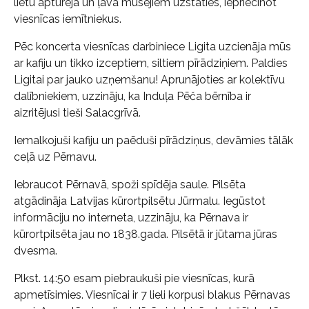
lietu apturēja un ļāva mūsējiem uzstāties, iepriecinot
viesnīcas iemītniekus.
Pēc koncerta viesnīcas darbiniece Ligita uzcienāja mūs
ar kafiju un tikko izceptiem, siltiem pīrādziņiem. Paldies
Ligitai par jauko uzņemšanu! Aprunājoties ar kolektīvu
dalībniekiem, uzzināju, ka Induļa Pēča bērnība ir
aizritējusi tieši Salacgrīvā.
Iemalkojuši kafiju un paēduši pīrādziņus, devāmies tālāk
ceļā uz Pērnavu.
Iebraucot Pērnavā, spoži spīdēja saule. Pilsēta
atgādināja Latvijas kūrortpilsētu Jūrmalu. Iegūstot
informāciju no interneta, uzzināju, ka Pērnava ir
kūrortpilsēta jau no 1838.gada. Pilsētā ir jūtama jūras
dvesma.
Plkst. 14:50 esam piebraukuši pie viesnīcas, kurā
apmetīsimies. Viesnīcai ir 7 lieli korpusi blakus Pērnavas