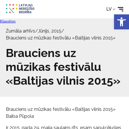
Tehniskie palīglīdzekļi
LV
Open 
Aktualitātes
Klausīties
Žurnāla arhīvs
/
Jūnijs, 2015
/
Pakalpojumi
Brauciens uz mūzikas festivālu «Baltijas vilnis 2015»
Brauciens uz
Par biedrību
mūzikas festivālu
Kontakti
«Baltijas vilnis 2015»
Brauciens uz mūzikas festivālu «Baltijas vilnis 2015»
Baiba Pūpola
Ir 2015. gada 29. maija saulains rīts, esam sapulcējušies