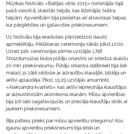
Mūzikas festivāls «Baltijas vilnis 2015» norisinājās tajā
pašā viesnīcā, skaistās telpās, kas līdzinājās teātra
telpām. Apvienībām bija piešķirtas arī atsevišķas telpas,
kur pārģērbties un gatavoties priekšnesumiem.
Uz festivālu bija ieradušies pārsteidzoši daudz
apmeklētāju. Atklāšanas ceremonija sākās plkst.12:00.
Uzreiz pēc ceremonijas pirmie uzstājās LNB
Strazdumuižas kluba pūtēju orķestris un sniedza skaistu
20 min. priekšnesumu. Pūtēju orķestra dalībnieki bija lieli
malači, jo zālē sēdošie ar aizrautību klausījās, bildēja un
aktīvi aplaudēja. Plkst. 15:25 uzstājās ansamblis
«Aleksandra kvartets», kas aktīvi iepriecināja klausītājus
ar aizkustinošām akordeona skaņām. Mūsu apvienības
bija ļoti labi sagatavojušās un priecēja klausītāju sirdis ar
jaukiem priekšnesumiem.
Bija patiess prieks par mūsu apvienību sniegumu! Abu
igauņu apvienību priekšnesumi bija liriski un