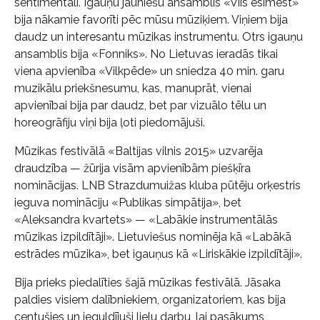
sentimentāli. Igauņu jauniešu ansamblis «Viis esimest»
bija nākamie favorīti pēc mūsu mūziķiem. Viņiem bija
daudz un interesantu mūzikas instrumentu. Otrs igauņu
ansamblis bija «Fonniks». No Lietuvas ieradās tikai
viena apvienība «Vilkpēde» un sniedza 40 min. garu
muzikālu priekšnesumu, kas, manuprāt, vienai
apvienībai bija par daudz, bet par vizuālo tēlu un
horeogrāfiju viņi bija ļoti piedomājuši.
Mūzikas festivālā «Baltijas vilnis 2015» uzvarēja
draudzība — žūrija visām apvienībām piešķīra
nominācijas. LNB Strazdumuižas kluba pūtēju orķestris
ieguva nomināciju «Publikas simpātija», bet
«Aleksandra kvartets» — «Labākie instrumentālās
mūzikas izpildītāji». Lietuviešus nominēja kā «Labākā
estrādes mūzika», bet igauņus kā «Liriskākie izpildītāji».
Bija prieks piedalīties šajā mūzikas festivālā. Jāsaka
paldies visiem dalībniekiem, organizatoriem, kas bija
centušies un ieguldījuši lielu darbu, lai pasākums