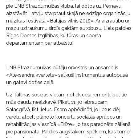
pie LNB Strazdumuižas kluba, lai dotos uz Pērnavu
aizstāvēt Latviju starptautiskajā neredzīgo organizāciju
mūzikas festivālā «Baltijas vilnis 2015». Ar aizrautību un
mazu uztraukumu sirdīs gaidām autobusu. Liels paldies
Rīgas Domes Izglītības, kultūras un sporta
departamentam par atbalstu!
LNB Strazdumuižas pūtēju orķestris un ansamblis
«Aleksandra kvartets» salikuši instrumentus autobusā
un gatavi doties ceļā.
Uz Tallinas šosejas vietām notiek ceļa remonti, bet tie
mūs daudz neaizkavē. Plkst. 11:30 iebraucam
Salacgrīvā, līst lietus. Esam apbēdināti, jo lietus dēļ
varētu atcelt plānoto koncertu sociālās aprūpes un
rehabilitācijas viesnīcā «Brīze», jo tas paredzēts zālienā
pie pansionāta. Paldies augstākiem spēkiem, kas tomēr