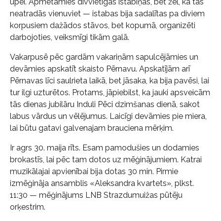
upei. Apmetāmies divvietīgās istabiņās, bet žēl, ka tās
neatradās vienuviet — istabas bija sadalītas pa diviem
korpusiem dažādos stāvos, bet kopumā, organizēti
darbojoties, veiksmīgi tikām galā.
Vakarpusē pēc gardām vakariņām sapulcējāmies un
devāmies apskatīt skaisto Pērnavu. Apskatījām arī
Pērnavas līci saulrieta laikā, bet jāsaka, ka bija pavēsi, lai
tur ilgi uzturētos. Protams, jāpiebilst, ka jauki apsveicām
tās dienas jubilāru Induli Pēci dzimšanas dienā, sakot
labus vārdus un vēlējumus. Laicīgi devāmies pie miera,
lai būtu gatavi galvenajam brauciena mērķim.
Ir agrs 30. maija rīts. Esam pamodušies un dodamies
brokastīs, lai pēc tam dotos uz mēģinājumiem. Katrai
muzikālajai apvienībai bija dotas 30 min. Pirmie
izmēģināja ansamblis «Aleksandra kvartets», plkst.
11:30 — mēģinājums LNB Strazdumuižas pūtēju
orķestrim.