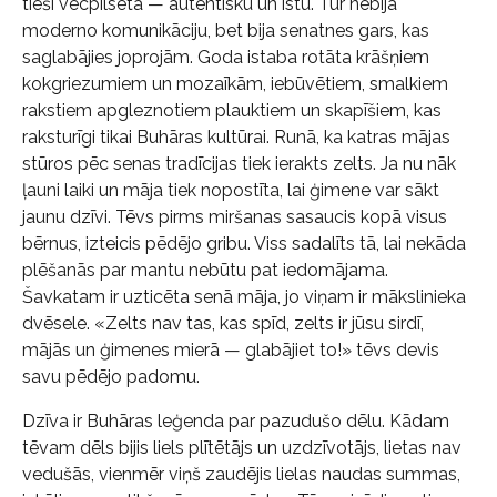
tieši vecpilsētā — autentisku un īstu. Tur nebija
moderno komunikāciju, bet bija senatnes gars, kas
saglabājies joprojām. Goda istaba rotāta krāšņiem
kokgriezumiem un mozaīkām, iebūvētiem, smalkiem
rakstiem apgleznotiem plauktiem un skapīšiem, kas
raksturīgi tikai Buhāras kultūrai. Runā, ka katras mājas
stūros pēc senas tradīcijas tiek ierakts zelts. Ja nu nāk
ļauni laiki un māja tiek nopostīta, lai ģimene var sākt
jaunu dzīvi. Tēvs pirms miršanas sasaucis kopā visus
bērnus, izteicis pēdējo gribu. Viss sadalīts tā, lai nekāda
plēšanās par mantu nebūtu pat iedomājama.
Šavkatam ir uzticēta senā māja, jo viņam ir mākslinieka
dvēsele. «Zelts nav tas, kas spīd, zelts ir jūsu sirdī,
mājās un ģimenes mierā — glabājiet to!» tēvs devis
savu pēdējo padomu.
Dzīva ir Buhāras leģenda par pazudušo dēlu. Kādam
tēvam dēls bijis liels plītētājs un uzdzīvotājs, lietas nav
vedušās, vienmēr viņš zaudējis lielas naudas summas,