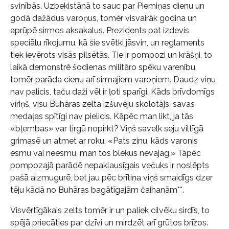
svinībās. Uzbekistānā to sauc par Piemiņas dienu un
godā dažādus varoņus, tomēr visvairāk godina un
aprūpē sirmos aksakalus. Prezidents pat izdevis
speciālu rīkojumu, kā šie svētki jāsvin, un reglaments
tiek ievērots visās pilsētās. Tie ir pompozi un krāšņi, to
laikā demonstrē šodienas militāro spēku varenību,
tomēr parāda cieņu arī sirmajiem varoņiem. Daudz viņu
nav palicis, taču daži vēl ir ļoti sparīgi. Kāds brīvdomīgs
vīriņš, visu Buhāras zelta izšuvēju skolotājs, savas
medaļas spītīgi nav pielicis. Kāpēc man likt, ja tās
«bļembas» var tirgū nopirkt? Viņš savelk seju viltīgā
grimasē un atmet ar roku. «Pats zinu, kāds varonis
esmu vai neesmu, man tos bleķus nevajag.» Tāpēc
pompozajā parādē nepaklausīgais večuks ir noslēpts
pašā aizmugurē, bet jau pēc brītiņa viņš smaidīgs dzer
tēju kādā no Buhāras bagātīgajām čaihanām**.
Visvērtīgākais zelts tomēr ir un paliek cilvēku sirdīs, to
spējā priecāties par dzīvi un mirdzēt arī grūtos brīžos.