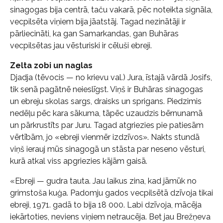
sinagogas bija centrā, taču vakarā, pēc noteikta signāla,
vecpilsēta viņiem bija jāatstāj. Tagad nezinātāji ir
pārliecināti, ka gan Samarkandas, gan Buhāras
vecpilsētas jau vēsturiski ir cēluši ebreji.
Zelta zobi un naglas
Djadja (tēvocis — no krievu val.) Jura, īstajā vārdā Josifs,
tik senā pagātnē neieslīgst. Viņš ir Buhāras sinagogas
un ebreju skolas sargs, draisks un sprigans. Piedzimis
nedēļu pēc kara sākuma, tāpēc uzaudzis bērnunamā
un pārkrustīts par Juru. Tagad atgriezies pie patiesām
vērtībām, jo «ebreji vienmēr izdzīvos». Nakts stundā
viņš ierauj mūs sinagogā un stāsta par neseno vēsturi,
kurā atkal viss apgriezies kājām gaisā.
«Ebreji — gudra tauta. Jau laikus zina, kad jāmūk no
grimstoša kuģa. Padomju gados vecpilsētā dzīvoja tikai
ebreji, 1971. gadā to bija 18 000. Labi dzīvoja, mācēja
iekārtoties, neviens viņiem netraucēja. Bet jau Brežņeva