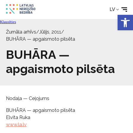
LV
Open 
Klausīties
Žurnāla arhīvs
/
Jūlijs, 2011
/
BUHĀRA — apgaismoto pilsēta
BUHĀRA —
apgaismoto pilsēta
Nodaļa — Ceļojums
BUHĀRA — apgaismoto pilsēta
Elvita Ruka
www.la.lv