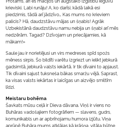
Protams, arī es mācījos un augstāko izglītību ieguvu
krieviski. Labi runāju! A, ko darīsi, kādā laikā esi
piedzimis, tādā arī jādzīvo… Kas mums no krieviem
palicis? Hā, daudzstāvu mājas un šņabis! Agrāk
Uzbekistānā daudzstāvu namu nebija un šņabi arī mēs
nedzērām. Tagad? Dzīvojam un priecājamies, kā
mākam!»
Saule jau ir norietējusi un virs medreses spīd spožs
mēness sirpis. Šo bildīti varētu izgriezt un ielikt jebkurā
gadsimtā, jebkurā valsts iekārtā. Ir tik dīvaini to apjaust.
Tik dīvaini sajust tuksneša bākas smaržu vējā. Saprast,
ka visas valsts iekārtas ir laicīgas un aizvējo smiltīm
līdzi.
Meistaru bohēma
Šavkats mūsu ceļā ir Dieva dāvana. Viņš ir viens no
Buhāras vadošajiem fotogrāfiem — slavens, gudrs,
komunikabls un ar apbrīnojamu humora izjūtu. Viņa
aprūpē Buhāra mums atklājas kā krāšņa, vitāla būtne,