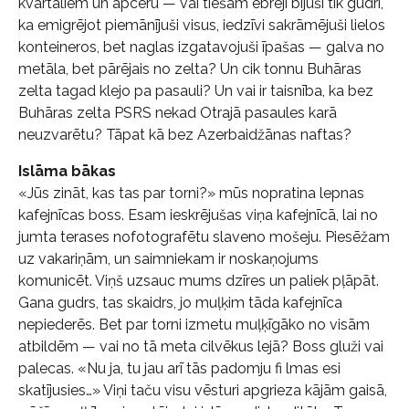
kvartāliem un apceru — vai tiešām ebreji bijuši tik gudri,
ka emigrējot piemānījuši visus, iedzīvi sakrāmējuši lielos
konteineros, bet naglas izgatavojuši īpašas — galva no
metāla, bet pārējais no zelta? Un cik tonnu Buhāras
zelta tagad klejo pa pasauli? Un vai ir taisnība, ka bez
Buhāras zelta PSRS nekad Otrajā pasaules karā
neuzvarētu? Tāpat kā bez Azerbaidžānas naftas?
Islāma bākas
«Jūs zināt, kas tas par torni?» mūs nopratina lepnas
kafejnīcas boss. Esam ieskrējušas viņa kafejnīcā, lai no
jumta terases nofotografētu slaveno mošeju. Piesēžam
uz vakariņām, un saimniekam ir noskaņojums
komunicēt. Viņš uzsauc mums dzīres un paliek pļāpāt.
Gana gudrs, tas skaidrs, jo muļķim tāda kafejnīca
nepiederēs. Bet par torni izmetu muļķīgāko no visām
atbildēm — vai no tā meta cilvēkus lejā? Boss gluži vai
palecas. «Nu ja, tu jau arī tās padomju fi lmas esi
skatījusies…» Viņi taču visu vēsturi apgrieza kājām gaisā,