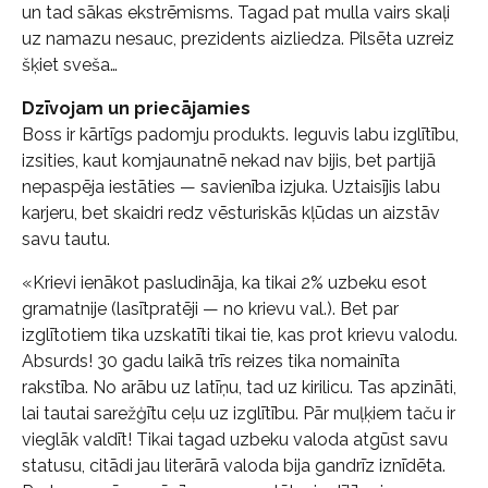
un tad sākas ekstrēmisms. Tagad pat mulla vairs skaļi
uz namazu nesauc, prezidents aizliedza. Pilsēta uzreiz
šķiet sveša…
Dzīvojam un priecājamies
Boss ir kārtīgs padomju produkts. Ieguvis labu izglītību,
izsities, kaut komjaunatnē nekad nav bijis, bet partijā
nepaspēja iestāties — savienība izjuka. Uztaisījis labu
karjeru, bet skaidri redz vēsturiskās kļūdas un aizstāv
savu tautu.
«Krievi ienākot pasludināja, ka tikai 2% uzbeku esot
gramatnije (lasītpratēji — no krievu val.). Bet par
izglītotiem tika uzskatīti tikai tie, kas prot krievu valodu.
Absurds! 30 gadu laikā trīs reizes tika nomainīta
rakstība. No arābu uz latīņu, tad uz kirilicu. Tas apzināti,
lai tautai sarežģītu ceļu uz izglītību. Pār muļķiem taču ir
vieglāk valdīt! Tikai tagad uzbeku valoda atgūst savu
statusu, citādi jau literārā valoda bija gandrīz iznīdēta.