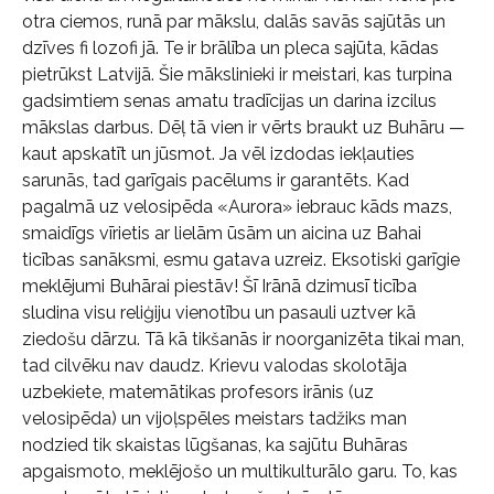
otra ciemos, runā par mākslu, dalās savās sajūtās un
dzīves fi lozofi jā. Te ir brālība un pleca sajūta, kādas
pietrūkst Latvijā. Šie mākslinieki ir meistari, kas turpina
gadsimtiem senas amatu tradīcijas un darina izcilus
mākslas darbus. Dēļ tā vien ir vērts braukt uz Buhāru —
kaut apskatīt un jūsmot. Ja vēl izdodas iekļauties
sarunās, tad garīgais pacēlums ir garantēts. Kad
pagalmā uz velosipēda «Aurora» iebrauc kāds mazs,
smaidīgs vīrietis ar lielām ūsām un aicina uz Bahai
ticības sanāksmi, esmu gatava uzreiz. Eksotiski garīgie
meklējumi Buhārai piestāv! Šī Irānā dzimusī ticība
sludina visu reliģiju vienotību un pasauli uztver kā
ziedošu dārzu. Tā kā tikšanās ir noorganizēta tikai man,
tad cilvēku nav daudz. Krievu valodas skolotāja
uzbekiete, matemātikas profesors irānis (uz
velosipēda) un vijoļspēles meistars tadžiks man
nodzied tik skaistas lūgšanas, ka sajūtu Buhāras
apgaismoto, meklējošo un multikulturālo garu. To, kas