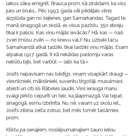
laikos sāka emigrēt. Brauca prom, kā zinādami, ka viss
juks un bruks… Pēc 1993. gada vēl pēdējais vilnis
aizplūda gan no šejienes, gan Samarkandas. Tagad te,
manā sinagogā un skolā, es visus pazīstu, 350 ebreju
tikai ir palicis. Kas viņu mājās ievācās? Hā, kas — naši
zveri (mūsu zvēri — no krievu val.)! Nu, uzbeki taču.
Samarkandā atkal tadžiki, tikai tadžiki viņu mājās. Esam
atpakaļ 1917. gadā. It kā nekādas padomju varas
nebūtu bijis, bet varbūt — labi, ka tā.»
Josifs nepavisam nav bēdīgs, viņam visapkārt draugi —
viesnīcnieki, mākslinieki, suvenīru tirgotāji, musulmaņi,
ateisti un citi šīs Bābeles ļaudis. Viņš ierauga manu
svaigi pirkto cepurīti un teic, ka jāapmazgā. Vai tepat,
sinagogā, esmu izbrīnīta. Nu, nē, varam uz skolu iet…
Josifs zibina zelta zobus, bet mēs tomēr taisāmies
prom.
Klīstu pa senajiem, noslēpumainajiem šauro ieliņu