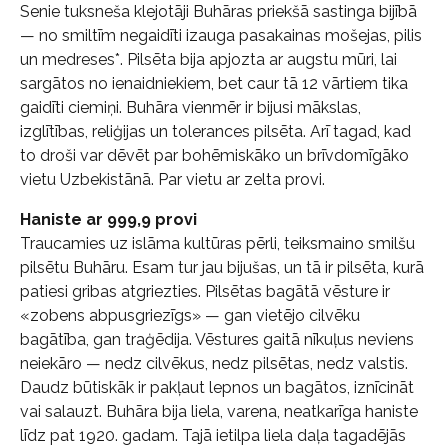
Senie tuksneša klejotāji Buhāras priekšā sastinga bijībā
— no smiltīm negaidīti izauga pasakainas mošejas, pilis
un medreses*. Pilsēta bija apjozta ar augstu mūri, lai
sargātos no ienaidniekiem, bet caur tā 12 vārtiem tika
gaidīti ciemiņi. Buhāra vienmēr ir bijusi mākslas,
izglītības, reliģijas un tolerances pilsēta. Arī tagad, kad
to droši var dēvēt par bohēmiskāko un brīvdomīgāko
vietu Uzbekistānā. Par vietu ar zelta provi.
Haniste ar 999,9 provi
Traucamies uz islāma kultūras pērli, teiksmaino smilšu
pilsētu Buhāru. Esam tur jau bijušas, un tā ir pilsēta, kurā
patiesi gribas atgriezties. Pilsētas bagātā vēsture ir
«zobens abpusgriezīgs» — gan vietējo cilvēku
bagātība, gan traģēdija. Vēstures gaitā nīkuļus neviens
neiekāro — nedz cilvēkus, nedz pilsētas, nedz valstis.
Daudz būtiskāk ir pakļaut lepnos un bagātos, iznīcināt
vai salauzt. Buhāra bija liela, varena, neatkarīga haniste
līdz pat 1920. gadam. Tajā ietilpa liela daļa tagadējās