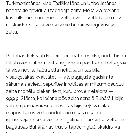
Turkmenistānas, visa Tadžikistāna un Uzbekistānas
bagātākie apvidi, arī tagadējā zelta Meka Zarovšana,
kas tulkojumā nozīmē — zelta dzīsla. Vēl līdz šim nav
noskaidrots, kādā veidā senie buhārieši ieguvuši šo
zeltu.
Patlaban tiek rakti krāteri, darbināta tehnika, nodarbināti
tūkstošiem cilvēku zelta ieguvē un pārstrādē, bet agrāk
tā visa nebija. Taču zelta netrūka un tas bija
visaugstākās kvalitātes — vēl pagājušā gadsimta
sākuma sieviešu cepurītes ir rotātas ar milzum daudzu
zelta monētu piekariņiem, kuru prove ir etalons —
999,9. Stāsta, ka iešana pēc zelta senajā Buhārā ir bijis
varoņu pašnāvnieku darbs. Tas bijis ceļš vairākos
etapos, kuros zelts nodots no rokas rokā, bet
iepriekšējā posma veicēji nogalināti. Lai vai kā, zelta un
bagātības Buhārā nav trūcis, tāpēc ir gluži skaidrs, ka