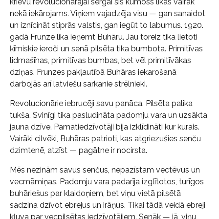
krievu revolucionārajai sērgai šis kumoss likās vairāk
nekā iekārojams. Viņiem vajadzēja visu — gan sanaidot
un iznīcināt stiprās valstis, gan iegūt to labumus. 1920.
gadā Frunze lika ieņemt Buhāru. Jau toreiz tika lietoti
ķīmiskie ieroči un senā pilsēta tika bumbota. Primitīvas
lidmašīnas, primitīvas bumbas, bet vēl primitīvākas
dziņas. Frunzes pakļautībā Buhāras iekarošanā
darbojās arī latviešu sarkanie strēlnieki.
Revolucionārie iebrucēji savu panāca. Pilsēta palika
tukša. Svinīgi tika pasludināta padomju vara un uzsākta
jauna dzīve. Pamatiedzīvotāji bija izklīdināti kur kurais.
Vairāki cilvēki, Buhāras patrioti, kas atgriezušies senču
dzimtenē, atzīst — pagātne ir nocirsta.
Mēs nezinām savus senčus, nepazīstam vectēvus un
vecmāmiņas. Padomju vara padarīja izglītotos, turīgos
buhāriešus par klaidoņiem, bet viņu vietā pilsētā
sadzina dzīvot ebrejus un irāņus. Tikai tādā veidā ebreji
kļuva par vecpilsētas iedzīvotājiem. Senāk — jā, viņu