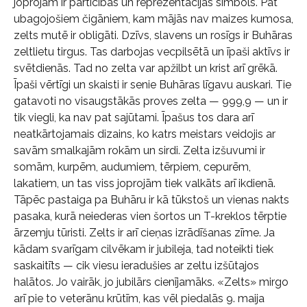
joprojām ir pārticības un reprezentācijas simbols. Pat
ubagojošiem čigāniem, kam mājās nav maizes kumosa,
zelts mutē ir obligāti. Dzīvs, slavens un rosīgs ir Buhāras
zeltlietu tirgus. Tas darbojas vecpilsētā un īpaši aktīvs ir
svētdienās. Tad no zelta var apžilbt un krist arī grēkā.
Īpaši vērtīgi un skaisti ir senie Buhāras līgavu auskari. Tie
gatavoti no visaugstākās proves zelta — 999,9 — un ir
tik viegli, ka nav pat sajūtami. Īpašus tos dara arī
neatkārtojamais dizains, ko katrs meistars veidojis ar
savām smalkajām rokām un sirdi. Zelta izšuvumi ir
somām, kurpēm, audumiem, tērpiem, cepurēm,
lakatiem, un tas viss joprojām tiek valkāts arī ikdienā.
Tāpēc pastaiga pa Buhāru ir kā tūkstoš un vienas nakts
pasaka, kurā neiederas vien šortos un T-kreklos tērptie
ārzemju tūristi. Zelts ir arī cieņas izrādīšanas zīme. Ja
kādam svarīgam cilvēkam ir jubileja, tad noteikti tiek
saskaitīts — cik viesu ieradušies ar zeltu izšūtajos
halātos. Jo vairāk, jo jubilārs cienījamāks. «Zelts» mirgo
arī pie to veterānu krūtīm, kas vēl piedalās 9. maija