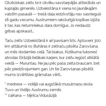
Cilvēciskais zelts te ir cilvēku savstarpējās attiecībās un
kuplajās ģimenēs. Uzbekistāna ir viena no jaunākajām
valstīm pasaulē — trešā daļa iedzīvotāju nav sasnieguši
18 gadu vecumu. Austrumiem raksturīgā kopības izjūta
ir tas, kas rietumniekus dara domīgus. Jo nedaudz
gribas apskaust…
Taču zelts Uzbekistānā ir arī pavisam īsts. Aptuveni 300
km attālumā no Buhāras ir zeltraču pilsēta Zarovšana,
un mēs dodamies ceļā. Tai blakus, Kizilkuma tuksnesī,
atrodas Eirāzijā lielākais karjers, kur zeltu iegūst atklātā
veidā — Muruntau. Ne jau pēc paša zelta braucam, bet
pēc piedzīvojumiem gan. Un tie Zarovšanas pilsētā
mums izvērtīsies grāmatas vērti…
* medrese — vidējā vai augstākā musulmaņu skola
Tuvo un Vidējo Austrumu zemēs
** čaihana — tējnīca Vidusāzijā