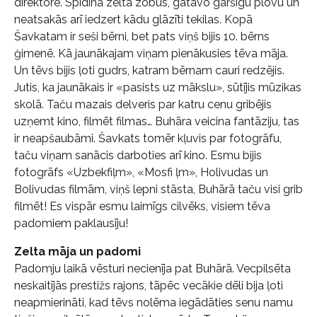
direktore. Spīdina zelta zobus, gatavo garšīgu plovu un
neatsakās arī iedzert kādu glāzīti tekilas. Kopā
Šavkatam ir seši bērni, bet pats viņš bijis 10. bērns
ģimenē. Kā jaunākajam viņam pienākusies tēva māja.
Un tēvs bijis ļoti gudrs, katram bērnam cauri redzējis.
Jutis, ka jaunākais ir «pasists uz mākslu», sūtījis mūzikas
skolā. Taču mazais delveris par katru cenu gribējis
uzņemt kino, filmēt filmas… Buhāra veicina fantāziju, tas
ir neapšaubāmi. Šavkats tomēr kļuvis par fotogrāfu,
taču viņam sanācis darboties arī kino. Esmu bijis
fotogrāfs «Uzbekfiļm», «Mosfi ļm», Holivudas un
Bolivudas filmām, viņš lepni stāsta, Buhārā taču visi grib
filmēt! Es vispār esmu laimīgs cilvēks, visiem tēva
padomiem paklausīju!
Zelta māja un padomi
Padomju laikā vēsturi necienīja pat Buhārā. Vecpilsēta
neskaitījās prestižs rajons, tāpēc vecākie dēli bija ļoti
neapmierināti, kad tēvs nolēma iegādāties senu namu