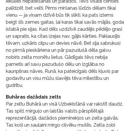
iekūlies nepatikšanās un parādos. Tēvs visādi centies
palīdzēt, bet velti. Pirms miršanas lūdzis dēlam tikai
vienu — ja viņam dzīvē būs tik slikti, ka pats izlems
beigt šīs zemes gaitas, lai karas tikai savās mājās, goda
istabā pie sijas. Kad dēls uzdzīvē zaudējis pēdējo grasi
un sapratis, ka citas izejas nav, gājis kārties. Paklausījis
tēvam, uzkāris cilpu un devies nāvē. Bet sija sabrukusi
no pirmā pieskāriena un pār pazudušā dēla galvu
nobiris zelta monētu lietus. Gādīgais tēvs nebija
pametis arī savu pazudušo dēlu un izglāba no
kaunpilnas nāves. Runā, ka pateicīgais dēls kļuvis par
godavīru un visu mūžu slavējis tēva mīlestību un
gudrību.
Buhāras dažādais zelts
Par zeltu Buhārā un visā Uzbekistānā var rakstīt daudz.
Tas spīd, mirguļo un laistās valsts pārspīlētajā
reprezentācijā, dažādos pieminekļos un zelta galvās.
Tas koši un saulaini mirgo cilvēku mutēs. Zelta zobi