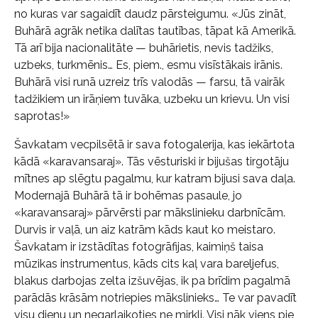
no kuras var sagaidīt daudz pārsteigumu. «Jūs zināt,
Buhārā agrāk netika dalītas tautības, tāpat kā Amerikā.
Tā arī bija nacionalitāte — buhārietis, nevis tadžiks,
uzbeks, turkmēnis… Es, piem., esmu visīstākais irānis.
Buhārā visi runā uzreiz trīs valodās — farsu, tā vairāk
tadžikiem un irāņiem tuvāka, uzbeku un krievu. Un visi
saprotas!»
Šavkatam vecpilsētā ir sava fotogalerija, kas iekārtota
kādā «karavansaraj». Tās vēsturiski ir bijušas tirgotāju
mītnes ap slēgtu pagalmu, kur katram bijusi sava daļa.
Modernajā Buhārā tā ir bohēmas pasaule, jo
«karavansaraj» pārvērsti par mākslinieku darbnīcām.
Durvis ir vaļā, un aiz katrām kāds kaut ko meistaro.
Šavkatam ir izstādītas fotogrāfijas, kaimiņš taisa
mūzikas instrumentus, kāds cits kaļ vara bareljefus,
blakus darbojas zelta izšuvējas, ik pa brīdim pagalmā
parādās krāsām notriepies mākslinieks… Te var pavadīt
visu dienu un negarlaikoties ne mirkli. Visi nāk viens pie