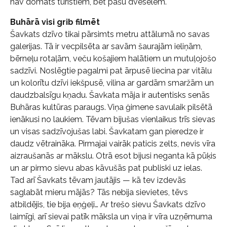
nav domāts tūristiem, bet pašu dvēselēm.
Buhārā visi grib filmēt
Šavkats dzīvo tikai pārsimts metru attālumā no savas
galerijas. Tā ir vecpilsēta ar savām šaurajām ieliņām,
bērneļu rotaļām, veču košajiem halātiem un mutuļojošo
sadzīvi. Noslēgtie pagalmi pat ārpusē liecina par vitālu
un kolorītu dzīvi iekšpusē, vilina ar gardām smaržām un
daudzbalsīgu kņadu. Šavkata māja ir autentisks senās
Buhāras kultūras paraugs. Viņa ģimene savulaik pilsētā
ienākusi no laukiem. Tēvam bijušas vienlaikus trīs sievas
un visas sadzīvojušas labi. Šavkatam gan pieredze ir
daudz vētraināka. Pirmajai vairāk paticis zelts, nevis vīra
aizraušanās ar mākslu. Otrā esot bijusi neganta kā pūķis
un ar pirmo sievu abas kāvušās pat publiski uz ielas.
Tad arī Šavkats tēvam jautājis — kā tev izdevās
saglabāt mieru mājās? Tās nebija sievietes, tēvs
atbildējis, tie bija eņģeļi… Ar trešo sievu Šavkats dzīvo
laimīgi, arī sievai patīk māksla un viņa ir vīra uzņēmuma