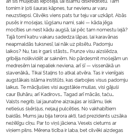
arī šīs muļķības iepotēja, lai islāmu diskreditētu. Tam
tornim ir ļoti šauras kāpnes, tur nevienu ar varu
neuzstiepsi. Cilvēks viens pats tur teju var uzkāpt. Abās
pusēs ir mošejas, lūgšanu nami, saki — kāda jēga
mocīties un nest kādu augšā, lai pēc tam nomestu lejā?
Tajā tornī katru vakaru sadedza lāpas, lai karavānas
neapmaldās tuksnesī, lai nāk uz pilsētu. Padomju
laikos? Nu, tas ir garš stāsts… Frunze visu aizslēdza,
gribēja nolikvidēt ar saknēm. No pārdesmit mošejām un
medresēm lai nepaliek neviena, arī šī — vissenākā un
slavenākā… Tikai Staļins to atkal atvēra. Tas ir vienīgais
augstākais islāma institūts, kas darbojies visus padomju
laikus. Te mācījušies visi augstākie mullas, visi gājuši
caur Buhāru, arī Kadirovs… Tagad arī mācās, taču…
Valsts negrib, lai jaunatne aizraujas ar islāmu, liek
netiešus šķēršļus, neļauj pulcēties. No vakhabītiem
baidās. Mums jau bija terora akti, tad prezidents uzsāka
nežēlīgu cīņu. Par to viņš jāciena. Vesels cietums ar
viņiem pilns. Mērena ticība ir laba, bet cilvēki aizdegas