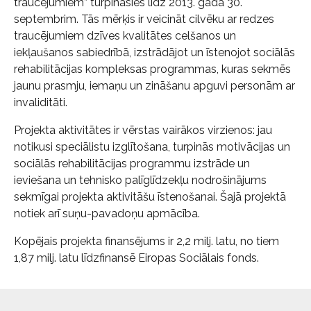
traucējumiem” turpināsies līdz 2013. gada 30.
septembrim. Tās mērķis ir veicināt cilvēku ar redzes
traucējumiem dzīves kvalitātes celšanos un
iekļaušanos sabiedrībā, izstrādājot un īstenojot sociālās
rehabilitācijas kompleksas programmas, kuras sekmēs
jaunu prasmju, iemaņu un zināšanu apguvi personām ar
invaliditāti.
Projekta aktivitātes ir vērstas vairākos virzienos: jau
notikusi speciālistu izglītošana, turpinās motivācijas un
sociālās rehabilitācijas programmu izstrāde un
ieviešana un tehnisko palīglīdzekļu nodrošinājums
sekmīgai projekta aktivitāšu īstenošanai. Šajā projektā
notiek arī suņu-pavadoņu apmācība.
Kopējais projekta finansējums ir 2,2 milj. latu, no tiem
1,87 milj. latu līdzfinansē Eiropas Sociālais fonds.