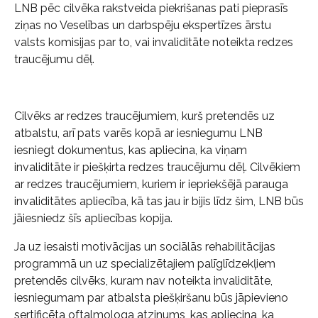
LNB pēc cilvēka rakstveida piekrišanas pati pieprasīs
ziņas no Veselības un darbspēju ekspertīzes ārstu
valsts komisijas par to, vai invaliditāte noteikta redzes
traucējumu dēļ.
Cilvēks ar redzes traucējumiem, kurš pretendēs uz
atbalstu, arī pats varēs kopā ar iesniegumu LNB
iesniegt dokumentus, kas apliecina, ka viņam
invaliditāte ir piešķirta redzes traucējumu dēļ. Cilvēkiem
ar redzes traucējumiem, kuriem ir iepriekšējā parauga
invaliditātes apliecība, kā tas jau ir bijis līdz šim, LNB būs
jāiesniedz šīs apliecības kopija.
Ja uz iesaisti motivācijas un sociālās rehabilitācijas
programmā un uz specializētajiem palīglīdzekļiem
pretendēs cilvēks, kuram nav noteikta invaliditāte,
iesniegumam par atbalsta piešķiršanu būs jāpievieno
sertificēta oftalmologa atzinums, kas apliecina, ka