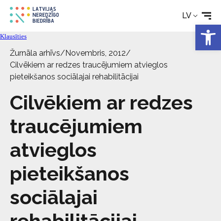
Tehniskie palīglīdzekļi
LV
Open 
Klausīties
Aktualitātes
Žurnāla arhīvs
/
Novembris, 2012
/
Cilvēkiem ar redzes traucējumiem atvieglos
Pakalpojumi
pieteikšanos sociālajai rehabilitācijai
Cilvēkiem ar redzes
Par biedrību
traucējumiem
Kontakti
atvieglos
pieteikšanos
sociālajai
rehabilitācijai