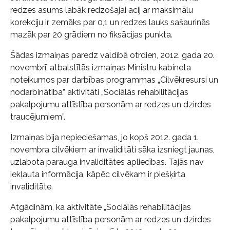
redzes asums labāk redzošajai acij ar maksimālu
korekciju ir zemāks par 0,1 un redzes lauks sašaurinās
mazāk par 20 grādiem no fiksācijas punkta.
Šādas izmaiņas paredz valdībā otrdien, 2012. gada 20.
novembrī, atbalstītās izmaiņas Ministru kabineta
noteikumos par darbības programmas „Cilvēkresursi un
nodarbinātība” aktivitāti „Sociālās rehabilitācijas
pakalpojumu attīstība personām ar redzes un dzirdes
traucējumiem”.
Izmaiņas bija nepieciešamas, jo kopš 2012. gada 1.
novembra cilvēkiem ar invaliditāti sāka izsniegt jaunas,
uzlabota parauga invaliditātes apliecības. Tajās nav
iekļauta informācija, kāpēc cilvēkam ir piešķirta
invaliditāte.
Atgādinām, ka aktivitāte „Sociālās rehabilitācijas
pakalpojumu attīstība personām ar redzes un dzirdes