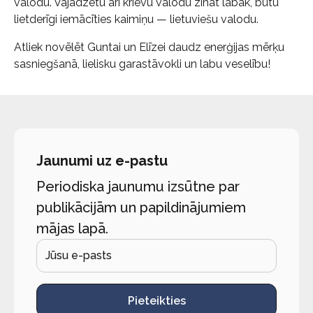
valodu. Vajadzētu arī krievu valodu zināt labāk, būtu
lietderīgi iemācīties kaimiņu — lietuviešu valodu.
Atliek novēlēt Guntai un Elīzei daudz enerģijas mērķu
sasniegšanā, lielisku garastāvokli un labu veselību!
Jaunumi uz e-pastu
Periodiska jaunumu izsūtne par
publikācijām un papildinājumiem
mājas lapā.
Pieteikties