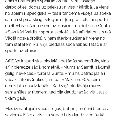
abiem braucējiem spēki līdzvērtīgi. Viņi, saskaņoti
darbojoties, dodas uz priekšu un viss ir kārtībā. Ja viens
no abiem ir spēcīgāks — tas ir tandēma vilcējs. Ja spēka
samēri stipri atšķirīgi, vilcējam ir ļoti grūti. «Es ar sportu
un riteņbraukšanu esmu uz «jūs»,» smaidot saka Gunta.
«Savukārt Valdis ir sporta skolotājs, kā arī triatlonists (kā
Vācijā noskaidrojās), viņam riteņbraukšana ir viena no
tām stafetēm, kur viņš piedalās sacensībās, tātad ir ar
sportu uz «tu».»
Arī Elīze ir sportiska, piedalās dažādās sacensībās, viņai
arī ir pieredze šādā nometnē. «Mums ar Sarmīti sākumā
galīgi neveicās,» turpina Gunta, «mums patrāpījās arī
vecāks ritenis (nokristījām par «Maksimu»). Valdim
ritenis bija daudz labāks. Kad viņš piedāvāja mums
samainīties ar riteņiem, tad bija daudz labāk, visi lieliski
tikām galā.
Mēs izmantojām vācu riteņus, bet poļi un čehi brauca ar
saviem.» Elīze atzīst, ka šogad bijis daudz vieglāk kā