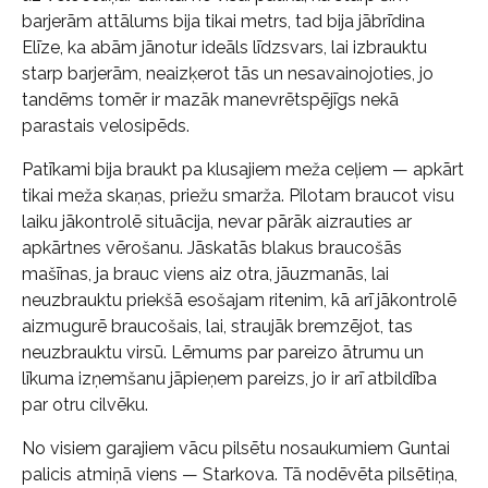
barjerām attālums bija tikai metrs, tad bija jābrīdina
Elīze, ka abām jānotur ideāls līdzsvars, lai izbrauktu
starp barjerām, neaizķerot tās un nesavainojoties, jo
tandēms tomēr ir mazāk manevrētspējīgs nekā
parastais velosipēds.
Patīkami bija braukt pa klusajiem meža ceļiem — apkārt
tikai meža skaņas, priežu smarža. Pilotam braucot visu
laiku jākontrolē situācija, nevar pārāk aizrauties ar
apkārtnes vērošanu. Jāskatās blakus braucošās
mašīnas, ja brauc viens aiz otra, jāuzmanās, lai
neuzbrauktu priekšā esošajam ritenim, kā arī jākontrolē
aizmugurē braucošais, lai, straujāk bremzējot, tas
neuzbrauktu virsū. Lēmums par pareizo ātrumu un
līkuma izņemšanu jāpieņem pareizs, jo ir arī atbildība
par otru cilvēku.
No visiem garajiem vācu pilsētu nosaukumiem Guntai
palicis atmiņā viens — Starkova. Tā nodēvēta pilsētiņa,