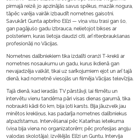
pirmajā reizē, jo apzinājās savus spēkus, mazāk nogura,
tāpēc varēja vairāk izbaudīt nometnes gaisotni.
Savukārt Gunta apbrīno Elīzi — viņa visu trasi gan šo,
gan pagājušo gadu izbrauca, nelietojot bikses ar
polsteriem, kuras lietoja daudzi citi, arī riteņbraukšanas
profesionāļi no Vācijas.
Nometnes dalībniekiem tika izdalīti oranži T-krekli ar
nometnes nosaukumu un gadu, kurus ikdienā gan
nevajadzēja valkāt, tikai uz sarīkojumiem ejot un arī tajā
dienā, kad nometnē viesojās un filmēja Vācijas televīzija.
Tajā dienā, kad ieradās TV pārstāvji, lai filmētu un
intervētu vienu tandēma pāri visas dienas garumā, tika
nobraukti kādi 60 km, bija ļoti karsts. Bija jāuzvelk jau
minētos krekliņus, kas padarīja nometnes dalībniekus
atpazīstamus. Intervēšanai pēc Katarīnas ieteikuma
(viņa bija viena no organizatorēm; pēc profesijas angļu
valodas skolotāja), izvēlējās Elīzi un Guntu. Intervija