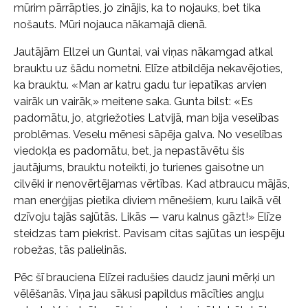
mūrim pārrāpties, jo zinājis, ka to nojauks, bet tika
nošauts. Mūri nojauca nākamajā dienā.
Jautājām Ellzei un Guntai, vai viņas nākamgad atkal
brauktu uz šādu nometni. Elīze atbildēja nekavējoties,
ka brauktu. «Man ar katru gadu tur iepatīkas arvien
vairāk un vairāk,» meitene saka. Gunta bilst: «Es
padomātu, jo, atgriežoties Latvijā, man bija veselības
problēmas. Veselu mēnesi sāpēja galva. No veselības
viedokļa es padomātu, bet, ja nepastāvētu šis
jautājums, brauktu noteikti, jo turienes gaisotne un
cilvēki ir nenovērtējamas vērtības. Kad atbraucu mājās,
man enerģijas pietika diviem mēnešiem, kuru laikā vēl
dzīvoju tajās sajūtās. Likās — varu kalnus gāzt!» Elīze
steidzas tam piekrist. Pavisam citas sajūtas un iespēju
robežas, tās palielinās.
Pēc šī brauciena Elīzei radušies daudz jauni mērķi un
vēlēšanās. Viņa jau sākusi papildus mācīties angļu