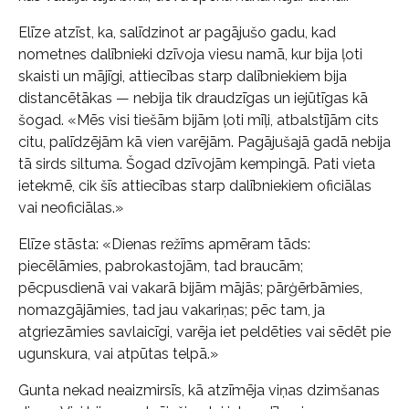
Elīze atzīst, ka, salīdzinot ar pagājušo gadu, kad
nometnes dalībnieki dzīvoja viesu namā, kur bija ļoti
skaisti un mājīgi, attiecības starp dalībniekiem bija
distancētākas — nebija tik draudzīgas un iejūtīgas kā
šogad. «Mēs visi tiešām bijām ļoti mīļi, atbalstījām cits
citu, palīdzējām kā vien varējām. Pagājušajā gadā nebija
tā sirds siltuma. Šogad dzīvojām kempingā. Pati vieta
ietekmē, cik šīs attiecības starp dalībniekiem oficiālas
vai neoficiālas.»
Elīze stāsta: «Dienas režīms apmēram tāds:
piecēlāmies, pabrokastojām, tad braucām;
pēcpusdienā vai vakarā bijām mājās; pārģērbāmies,
nomazgājāmies, tad jau vakariņas; pēc tam, ja
atgriezāmies savlaicīgi, varēja iet peldēties vai sēdēt pie
ugunskura, vai atpūtas telpā.»
Gunta nekad neaizmirsīs, kā atzīmēja viņas dzimšanas