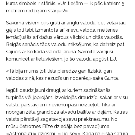
kuras simbols ir stārķis. «Un tiešām — ik pēc katriem 5
metriem redzējām stārķus!»
Sākumā visiem bijis grūti ar angļu valodu, bet vēlāk jau
gājis ļoti labi, izmantota arī krievu valoda, meitenes
iemācījušās arī dažus vārdus vāciski un citās valodās.
Beigās sanācis tāds valodu miksējums, ka dažreiz pat
sajucis ar ko kādā valodā jārunā. Sarmīte varējusi
komunicēt ar lietuviešiem, jo šo valodu apgūst LU.
«Tā bija mums ļoti liela pieredze gan fiziskā, gan
valodas ziņā, kas nezudīs un noderēs,» saka Gunta.
Iegūti daudz jauni draugi, ar kuriem sazināšanās
turpinās vēl joprojām. Izveidojās draudzīgi sakari ar visu
valstu pārstāvjiem, nevienu īpaši neizceļot. Tika arī
noorganizēta grandioza atvadu ballīte ar dejām. Katras
valsts pārstāvji sagatavoja savu priekšnesumu. No
mūsu četrotnes Elīze dziedāja bez pavadījuma
«Astronautu» dziesmu «Tici sev». Kāda reliģiska satura