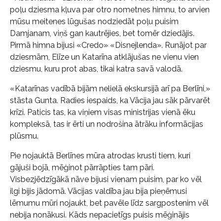
poļu dziesma kļuva par otro nometnes himnu, to arvien
mūsu meitenes lūgušas nodziedāt poļu puisim
Damjanam, viņš gan kautrējies, bet tomēr dziedājis.
Pirmā himna bijusi «Credo» «Disnejlenda». Runājot par
dziesmām, Elīze un Katarīna atklājušas ne vienu vien
dziesmu, kuru prot abas, tikai katra savā valodā.
«Katarīnas vadībā bijām nelielā ekskursijā arī pa Berlīni,»
stāsta Gunta. Radies iespaids, ka Vācija jau sāk pārvarēt
krīzi. Paticis tas, ka viņiem visas ministrijas vienā ēku
kompleksā, tas ir ērti un nodrošina ātrāku informācijas
plūsmu.
Pie nojauktā Berlīnes mūra atrodas krusti tiem, kuri
gājuši bojā, mēģinot pārrāpties tam pāri.
Visbezjēdzīgākā nāve bijusi vienam puisim, par ko vēl
ilgi bijis jādomā. Vācijas valdība jau bija pieņēmusi
lēmumu mūri nojaukt, bet pavēle līdz sargpostenim vēl
nebija nonākusi. Kāds nepacietīgs puisis mēģinājis