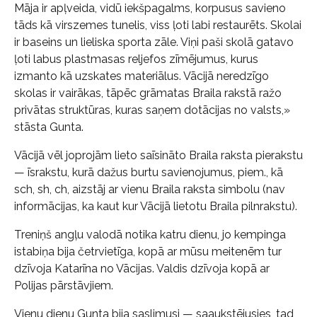
Māja ir apļveida, vidū iekšpagalms, korpusus savieno
tāds kā virszemes tunelis, viss ļoti labi restaurēts. Skolai
ir baseins un lieliska sporta zāle. Viņi paši skolā gatavo
ļoti labus plastmasas reljefos zīmējumus, kurus
izmanto kā uzskates materiālus. Vācijā neredzīgo
skolas ir vairākas, tāpēc grāmatas Braila rakstā ražo
privātas struktūras, kuras saņem dotācijas no valsts,»
stāsta Gunta.
Vācijā vēl joprojām lieto saīsināto Braila raksta pierakstu
— īsrakstu, kurā dažus burtu savienojumus, piem., kā
sch, sh, ch, aizstāj ar vienu Braila raksta simbolu (nav
informācijas, ka kaut kur Vācijā lietotu Braila pilnrakstu).
Treniņš angļu valodā notika katru dienu, jo kempinga
istabiņa bija četrvietīga, kopā ar mūsu meitenēm tur
dzīvoja Katarīna no Vācijas. Valdis dzīvoja kopā ar
Polijas pārstāvjiem.
Vienu dienu Gunta bija saslimusi — saaukstējusies, tad