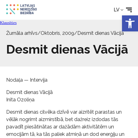
LV
Kontakti
Open 
Klausīties
Žurnāla arhīvs
/
Oktobris, 2009
/
Desmit dienas Vācijā
Desmit dienas Vācijā
Nodaļa — Intervija
Desmit dienas Vācijā
Inita Ozoliņa
Desmit dienas cilvēka dzīvē var aizritēt parastas un
vēlāk nogrimt aizmirstībā, bet dažreiz izdodas tās
pavadīt piesātinātas ar dažādām aktivitātēm un
emocijām tā, ka tās paliek atmiņā un dod enerģiju un