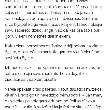
dienu. Visi bija sapulcējušies, lai iebaudītu viņas
sarūpēto torti un iemalkotu šampanieti. Viens pēc otra
kājās cēlās nometnes dalībnieki un dziedāja savā
nacionālajā valodā apsveikuma dziesmas. Gunta no
sirds bija pateicīga visiem apsveicējiem, tāpēc nolasīja
savu sacerēto dzejoli angļu valodā, kas bija tapis par
godu visiem nometnes dalībniekiem.
Katru dienu nometnes dalībnieki vidēji nobrauca kādus
65 km, maksimālais maršruta garums vienā dienā pat
sastādīja 85 km.
Izbraucieni sākās no Kētenes un turpat arī beidzās, bet
katru dienu bija savs maršruts, tie veidoja it kā
ziedlapiņas visapkārt pilsētai.
Varēja apskatīt citas pilsētas, pabūt dažādos muzejos,
kā arī vājredzīgo un neredzīgo bērnu skolā. «Gan man,
gan skolas psihologam Arturam no Polijas šī skola
asociējas ar filmā redzēto Harija Potera skolu Cūkkārpu.