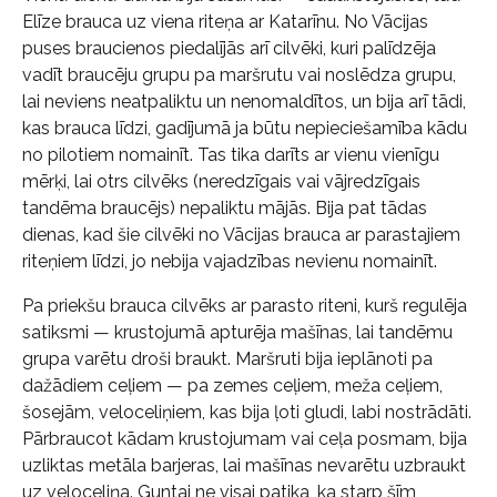
Elīze brauca uz viena riteņa ar Katarīnu. No Vācijas
puses braucienos piedalījās arī cilvēki, kuri palīdzēja
vadīt braucēju grupu pa maršrutu vai noslēdza grupu,
lai neviens neatpaliktu un nenomaldītos, un bija arī tādi,
kas brauca līdzi, gadījumā ja būtu nepieciešamība kādu
no pilotiem nomainīt. Tas tika darīts ar vienu vienīgu
mērķi, lai otrs cilvēks (neredzīgais vai vājredzīgais
tandēma braucējs) nepaliktu mājās. Bija pat tādas
dienas, kad šie cilvēki no Vācijas brauca ar parastajiem
riteņiem līdzi, jo nebija vajadzības nevienu nomainīt.
Pa priekšu brauca cilvēks ar parasto riteni, kurš regulēja
satiksmi — krustojumā apturēja mašīnas, lai tandēmu
grupa varētu droši braukt. Maršruti bija ieplānoti pa
dažādiem ceļiem — pa zemes ceļiem, meža ceļiem,
šosejām, veloceliņiem, kas bija ļoti gludi, labi nostrādāti.
Pārbraucot kādam krustojumam vai ceļa posmam, bija
uzliktas metāla barjeras, lai mašīnas nevarētu uzbraukt
uz veloceliņa. Guntai ne visai patika, ka starp šīm