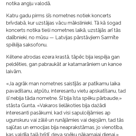
notika angļu valodā.
Katru gadu pirms šīs nometnes notiek koncerts
brīvdabā, kur uzstājas vācu mākslinieki. Tā kā šogad
koncerts notika tieši nometnes laikā, uzstājās arī tās
dalībnieki, no mūsu — Latvijas pārstāvjiem Sarmīte
spēlēja saksofonu.
Kētene atrodas ezera krastā, tāpēc bija iespēja gan
peldēties, gan pabraukāt ar katamarāniem un kanoe
laivām.
«Ja agrāk man nometnes saistījās ar patīkamu laika
pavadīšanu, atpūtu, interesantu vietu apskatīšanu, tad
šī nebija tāda nometne. Šī bija īsta spēku pārbaude,»
stāsta Gunta. «Vakaros lielākoties bija dažādi
interesanti pasākumi, kad visi sapulcējāmies ap
ugunskuru vai zālē un runājāmies vai dejojām, tad tās
sajūtas un emocijas bija neaprakstāmas, jo vienotība,
kas valdīja tajā brīdī, deva spēku nākamajai dienai.»