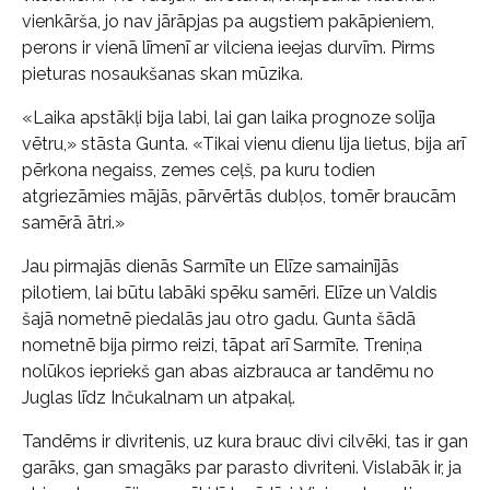
vienkārša, jo nav jārāpjas pa augstiem pakāpieniem,
perons ir vienā līmenī ar vilciena ieejas durvīm. Pirms
pieturas nosaukšanas skan mūzika.
«Laika apstākļi bija labi, lai gan laika prognoze solīja
vētru,» stāsta Gunta. «Tikai vienu dienu lija lietus, bija arī
pērkona negaiss, zemes ceļš, pa kuru todien
atgriezāmies mājās, pārvērtās dubļos, tomēr braucām
samērā ātri.»
Jau pirmajās dienās Sarmīte un Elīze samainījās
pilotiem, lai būtu labāki spēku samēri. Elīze un Valdis
šajā nometnē piedalās jau otro gadu. Gunta šādā
nometnē bija pirmo reizi, tāpat arī Sarmīte. Treniņa
nolūkos iepriekš gan abas aizbrauca ar tandēmu no
Juglas līdz Inčukalnam un atpakaļ.
Tandēms ir divritenis, uz kura brauc divi cilvēki, tas ir gan
garāks, gan smagāks par parasto divriteni. Vislabāk ir, ja