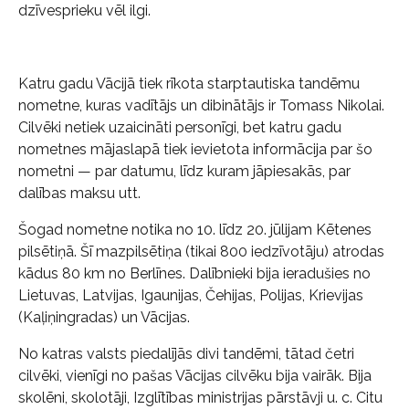
dzīvesprieku vēl ilgi.
Katru gadu Vācijā tiek rīkota starptautiska tandēmu
nometne, kuras vadītājs un dibinātājs ir Tomass Nikolai.
Cilvēki netiek uzaicināti personīgi, bet katru gadu
nometnes mājaslapā tiek ievietota informācija par šo
nometni — par datumu, līdz kuram jāpiesakās, par
dalības maksu utt.
Šogad nometne notika no 10. līdz 20. jūlijam Kētenes
pilsētiņā. Šī mazpilsētiņa (tikai 800 iedzīvotāju) atrodas
kādus 80 km no Berlīnes. Dalībnieki bija ieradušies no
Lietuvas, Latvijas, Igaunijas, Čehijas, Polijas, Krievijas
(Kaļiņingradas) un Vācijas.
No katras valsts piedalījās divi tandēmi, tātad četri
cilvēki, vienīgi no pašas Vācijas cilvēku bija vairāk. Bija
skolēni, skolotāji, Izglītības ministrijas pārstāvji u. c. Citu