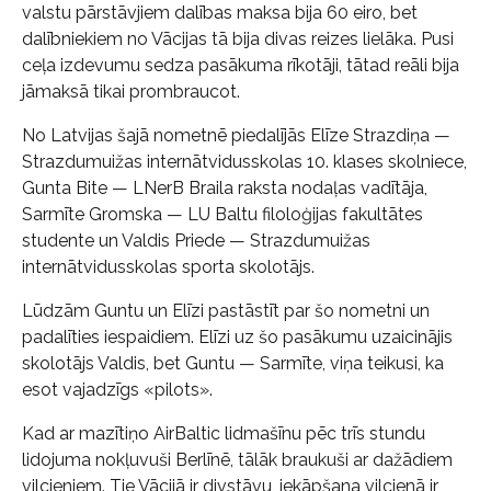
valstu pārstāvjiem dalības maksa bija 60 eiro, bet
dalībniekiem no Vācijas tā bija divas reizes lielāka. Pusi
ceļa izdevumu sedza pasākuma rīkotāji, tātad reāli bija
jāmaksā tikai prombraucot.
No Latvijas šajā nometnē piedalījās Elīze Strazdiņa —
Strazdumuižas internātvidusskolas 10. klases skolniece,
Gunta Bite — LNerB Braila raksta nodaļas vadītāja,
Sarmīte Gromska — LU Baltu filoloģijas fakultātes
studente un Valdis Priede — Strazdumuižas
internātvidusskolas sporta skolotājs.
Lūdzām Guntu un Elīzi pastāstīt par šo nometni un
padalīties iespaidiem. Elīzi uz šo pasākumu uzaicinājis
skolotājs Valdis, bet Guntu — Sarmīte, viņa teikusi, ka
esot vajadzīgs «pilots».
Kad ar mazītiņo AirBaltic lidmašīnu pēc trīs stundu
lidojuma nokļuvuši Berlīnē, tālāk braukuši ar dažādiem
vilcieniem. Tie Vācijā ir divstāvu, iekāpšana vilcienā ir