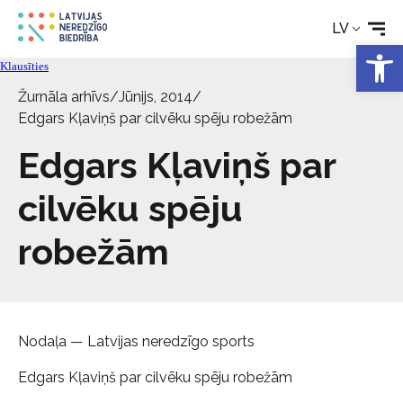
Rehabilitācija
LV
Open 
Klausīties
Tehniskie palīglīdzekļi
Žurnāla arhīvs
/
Jūnijs, 2014
/
Edgars Kļaviņš par cilvēku spēju robežām
Aktualitātes
Edgars Kļaviņš par
Pakalpojumi
cilvēku spēju
robežām
Par biedrību
Kontakti
Nodaļa — Latvijas neredzīgo sports
Edgars Kļaviņš par cilvēku spēju robežām