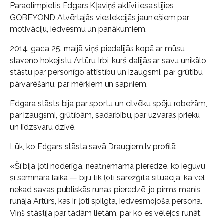
Paraolimpietis Edgars Kļaviņš aktīvi iesaistījies
GOBEYOND Atvērtajās vieslekcijās jauniešiem par
motivāciju, iedvesmu un panākumiem.
2014. gada 25. maijā viņš piedalījās kopā ar mūsu
slaveno hokejistu Artūru Irbi, kurš dalījās ar savu unikālo
stāstu par personīgo attīstību un izaugsmi, par grūtību
pārvarēšanu, par mērķiem un sapņiem.
Edgara stāsts bija par sportu un cilvēku spēju robežām,
par izaugsmi, grūtībām, sadarbību, par uzvaras prieku
un līdzsvaru dzīvē.
Lūk, ko Edgars stāsta savā Draugiem.lv profilā:
«Šī bija ļoti noderīga, neatņemama pieredze, ko ieguvu
šī semināra laikā — biju tik ļoti sarežģītā situācijā, kā vēl
nekad savas publiskās runas pieredzē, jo pirms manis
runāja Artūrs, kas ir ļoti spilgta, iedvesmojoša persona.
Viņš stāstīja par tādām lietām, par ko es vēlējos runāt.