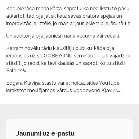
Kad pienāca mana kārta, sapratu, ka nedrīkstu to pašu
atkārtot, tad bija jāliek lietā savas oratora spējas un
improvizācija, iztēle, jo man ar jauniešiem bija jārunā 1 h.
Un auditorijā bija jaunieši manā vecumā vai vecāki.
Katram novēlu tādu klausītāju publiku, kāda bija
ieradusies uz šo GOBEYOND semināru — jūti vajadzību
stāstīt, jo redzi, ka tevi klausās un saprot, ko tu stāsti.
Paldies!»
Edgara Kļaviņa stāstu variet noklausīties YouTube,
ierakstot meklējamos vārdus «gobeyond Kļaviņš»
Jaunumi uz e-pastu