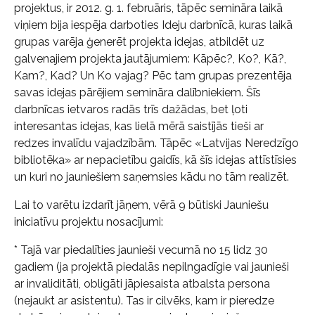
projektus, ir 2012. g. 1. februāris, tāpēc semināra laikā
viņiem bija iespēja darboties Ideju darbnīcā, kuras laikā
grupas varēja ģenerēt projekta idejas, atbildēt uz
galvenajiem projekta jautājumiem: Kāpēc?, Ko?, Kā?,
Kam?, Kad? Un Ko vajag? Pēc tam grupas prezentēja
savas idejas pārējiem semināra dalībniekiem. Šīs
darbnīcas ietvaros radās trīs dažādas, bet ļoti
interesantas idejas, kas lielā mērā saistījās tieši ar
redzes invalīdu vajadzībām. Tāpēc «Latvijas Neredzīgo
bibliotēka» ar nepacietību gaidīs, kā šīs idejas attīstīsies
un kuri no jauniešiem saņemsies kādu no tām realizēt.
Lai to varētu izdarīt jāņem, vērā 9 būtiski Jauniešu
iniciatīvu projektu nosacījumi:
* Tajā var piedalīties jaunieši vecumā no 15 lidz 30
gadiem (ja projektā piedalās nepilngadīgie vai jaunieši
ar invaliditāti, obligāti jāpiesaista atbalsta persona
(nejaukt ar asistentu). Tas ir cilvēks, kam ir pieredze