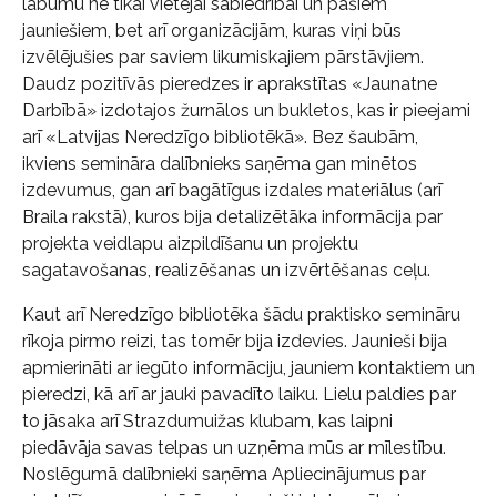
labumu ne tikai vietējai sabiedrībai un pašiem
jauniešiem, bet arī organizācijām, kuras viņi būs
izvēlējušies par saviem likumiskajiem pārstāvjiem.
Daudz pozitīvās pieredzes ir aprakstītas «Jaunatne
Darbībā» izdotajos žurnālos un bukletos, kas ir pieejami
arī «Latvijas Neredzīgo bibliotēkā». Bez šaubām,
ikviens semināra dalībnieks saņēma gan minētos
izdevumus, gan arī bagātīgus izdales materiālus (arī
Braila rakstā), kuros bija detalizētāka informācija par
projekta veidlapu aizpildīšanu un projektu
sagatavošanas, realizēšanas un izvērtēšanas ceļu.
Kaut arī Neredzīgo bibliotēka šādu praktisko semināru
rīkoja pirmo reizi, tas tomēr bija izdevies. Jaunieši bija
apmierināti ar iegūto informāciju, jauniem kontaktiem un
pieredzi, kā arī ar jauki pavadīto laiku. Lielu paldies par
to jāsaka arī Strazdumuižas klubam, kas laipni
piedāvāja savas telpas un uzņēma mūs ar mīlestību.
Noslēgumā dalībnieki saņēma Apliecinājumus par