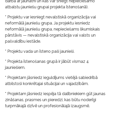
darbā ar jaunatni un kas var sniegt nepieciešamo
atbalstu jauniešu grupai projekta īstenošanā).
* Projektu var iesniegt nevalstiskā organizācija vai
neformālā jauniešu grupa. Ja projektu iesniedz
neformālā jauniešu grupa, nepieciešams likumiskais
pārstāvis — nevalstiskā organizācija vai valsts un
pašvaldību iestāde.
* Projektu vada un īsteno paši jaunieši.
* Projekta īstenošanas grupā ir jābūt vismaz 4
jauniešiem.
* Projektam jāsniedz ieguldījums vietējā sabiedrībā
atbilstoši konkrētajai situācijai un vajadzībām.
* Projektam jāsniedz iespēja tā dalībniekiem gūt jaunas
zināšanas, prasmes un pieredzi, kas būtu noderīgi
turpmākajā dzīvē un profesionālajā izaugsmē.