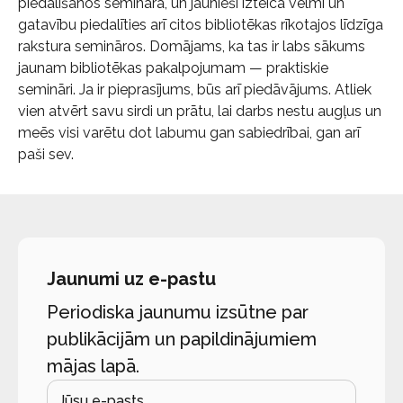
piedalīšanos seminārā, un jaunieši izteica vēlmi un
gatavību piedalīties arī citos bibliotēkas rīkotajos līdzīga
rakstura semināros. Domājams, ka tas ir labs sākums
jaunam bibliotēkas pakalpojumam — praktiskie
semināri. Ja ir pieprasījums, būs arī piedāvājums. Atliek
vien atvērt savu sirdi un prātu, lai darbs nestu augļus un
meēs visi varētu dot labumu gan sabiedrībai, gan arī
paši sev.
Jaunumi uz e-pastu
Periodiska jaunumu izsūtne par
publikācijām un papildinājumiem
mājas lapā.