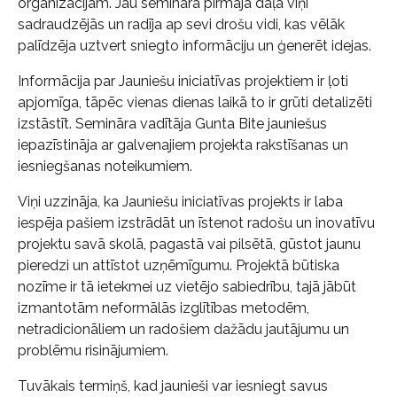
organizācijām. Jau semināra pirmajā daļā viņi
sadraudzējās un radīja ap sevi drošu vidi, kas vēlāk
palīdzēja uztvert sniegto informāciju un ģenerēt idejas.
Informācija par Jauniešu iniciatīvas projektiem ir ļoti
apjomīga, tāpēc vienas dienas laikā to ir grūti detalizēti
izstāstīt. Semināra vadītāja Gunta Bite jauniešus
iepazīstināja ar galvenajiem projekta rakstīšanas un
iesniegšanas noteikumiem.
Viņi uzzināja, ka Jauniešu iniciatīvas projekts ir laba
iespēja pašiem izstrādāt un īstenot radošu un inovatīvu
projektu savā skolā, pagastā vai pilsētā, gūstot jaunu
pieredzi un attīstot uzņēmīgumu. Projektā būtiska
nozīme ir tā ietekmei uz vietējo sabiedrību, tajā jābūt
izmantotām neformālās izglītības metodēm,
netradicionāliem un radošiem dažādu jautājumu un
problēmu risinājumiem.
Tuvākais termiņš, kad jaunieši var iesniegt savus