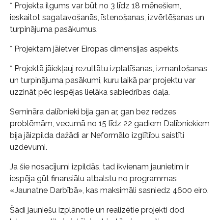
* Projekta ilgums var būt no 3 līdz 18 mēnešiem,
ieskaitot sagatavošanās, īstenošanas, izvērtēšanas un
turpinājuma pasākumus.
* Projektam jāietver Eiropas dimensijas aspekts.
* Projektā jāiekļauj rezultātu izplatīšanas, izmantošanas
un turpinājuma pasākumi, kuru laikā par projektu var
uzzināt pēc iespējas lielāka sabiedrības daļa.
Semināra dalībnieki bija gan ar, gan bez redzes
problēmām, vecumā no 15 līdz 22 gadiem Dalībniekiem
bija jāizpilda dažādi ar Neformālo izglītību saistīti
uzdevumi.
Ja šie nosacījumi izpildās, tad ikvienam jaunietim ir
iespēja gūt finansiālu atbalstu no programmas
«Jaunatne Darbībā», kas maksimāli sasniedz 4600 eiro.
Šādi jauniešu izplānotie un realizētie projekti dod