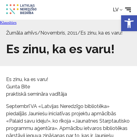
LV
Aktualitātes
Open 
Klausīties
Pakalpojumi
Žurnāla arhīvs
/
Novembris, 2011
/
Es zinu, ka es varu!
Es zinu, ka es varu!
Par biedrību
Kontakti
Es zinu, ka es varu!
Gunta Bite
praktiskā semināra vadītāja
Septembrī VA «Latvijas Neredzīgo bibliotēka»
piedalījās Jauniešu iniciatīvas projektu apmācībās
«Palaid savu ideju!», ko rīkoja «Jaunatnes Starptautisko
programmu aģentūra». Apmācību ietvaros bibliotēkas
pārstāvji ieguva zināšanas par to, kas ir Jauniešu