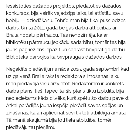
Iesaistoties dažādos projektos, piedaloties dažādos
konkursos, bija vairāk vajadzīgs laiks, lai attīstītu savu
hobiju — dziedāšanu. Tobrīd man bija tikai pusslodzes
darbs. Un tā 2011. gada beigās darba attiecības ar
Braila nodaļu pārtraucu. Tas nenozīmēja, ka ar
bibliotēku pārtraucu jebkādu sadarbību, tomēr tas bija
jauns pagrieziens iepazīt un saprast brīvprātīgo darbu.
Bibliotēkā darbojos kā brīvprātīgais dažādos darbos.
Negaidīts piedāvājums nāca 2015. gada septembrī, kad
uz galvenā Braila raksta redaktora slimošanas laiku
man piedāvāja viņu aizvietot. Redaktoram ir konkrēts
darba plāns, tieši tāpēc, lai šis plāns tiktu izpildīts, bija
nepieciešams kāds cilvēks, kurš spētu šo darbu paveikt.
Atkal parādījās jauna iespēja pierādīt savas spējas un
zināšanas, kā arī apliecināt sevi tik ļoti atbildīgā amatā.
Tā manā skatījumā bija ļoti liela atbildība, tomēr
piedāvājumu pieņēmu.