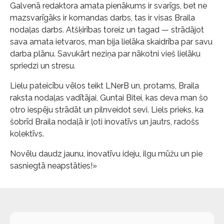
Galvenā redaktora amata pienākums ir svarīgs, bet ne
mazsvarīgāks ir komandas darbs, tas ir visas Braila
nodaļas darbs. Atšķirības toreiz un tagad — strādājot
sava amata ietvaros, man bija lielāka skaidrība par savu
darba plānu. Savukārt neziņa par nākotni vieš lielāku
spriedzi un stresu.
Lielu pateicību vēlos teikt LNerB un, protams, Braila
raksta nodaļas vadītājai, Guntai Bitei, kas deva man šo
otro iespēju strādāt un pilnveidot sevi. Liels prieks, ka
šobrīd Braila nodaļā ir ļoti inovatīvs un jautrs, radošs
kolektīvs.
Novēlu daudz jaunu, inovatīvu ideju, ilgu mūžu un pie
sasniegtā neapstāties!»