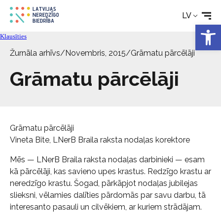
Aktualitātes
LV
Open 
Klausīties
Pakalpojumi
Žurnāla arhīvs
/
Novembris, 2015
/
Grāmatu pārcēlāji
Grāmatu pārcēlāji
Par biedrību
Kontakti
Grāmatu pārcēlāji
Vineta Bite, LNerB Braila raksta nodaļas korektore
Mēs — LNerB Braila raksta nodaļas darbinieki — esam
kā pārcēlāji, kas savieno upes krastus. Redzīgo krastu ar
neredzīgo krastu. Šogad, pārkāpjot nodaļas jubilejas
slieksni, vēlamies dalīties pārdomās par savu darbu, tā
interesanto pasauli un cilvēkiem, ar kuriem strādājam.