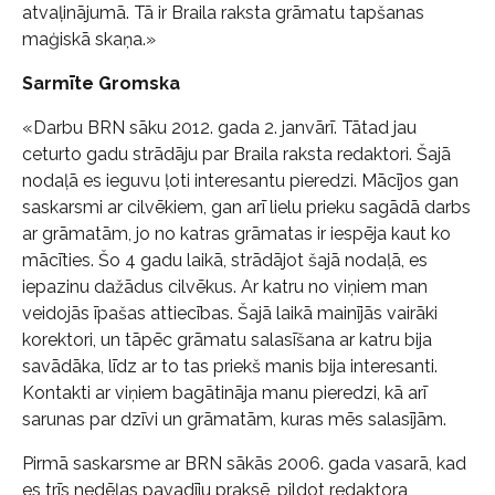
atvaļinājumā. Tā ir Braila raksta grāmatu tapšanas
maģiskā skaņa.»
Sarmīte Gromska
«Darbu BRN sāku 2012. gada 2. janvārī. Tātad jau
ceturto gadu strādāju par Braila raksta redaktori. Šajā
nodaļā es ieguvu ļoti interesantu pieredzi. Mācījos gan
saskarsmi ar cilvēkiem, gan arī lielu prieku sagādā darbs
ar grāmatām, jo no katras grāmatas ir iespēja kaut ko
mācīties. Šo 4 gadu laikā, strādājot šajā nodaļā, es
iepazinu dažādus cilvēkus. Ar katru no viņiem man
veidojās īpašas attiecības. Šajā laikā mainījās vairāki
korektori, un tāpēc grāmatu salasīšana ar katru bija
savādāka, līdz ar to tas priekš manis bija interesanti.
Kontakti ar viņiem bagātināja manu pieredzi, kā arī
sarunas par dzīvi un grāmatām, kuras mēs salasījām.
Pirmā saskarsme ar BRN sākās 2006. gada vasarā, kad
es trīs nedēļas pavadīju praksē, pildot redaktora