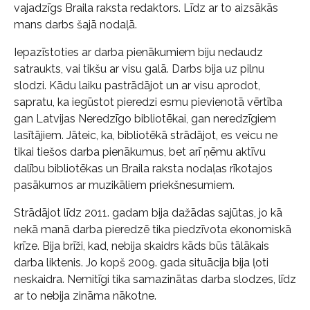
vajadzīgs Braila raksta redaktors. Līdz ar to aizsākās
mans darbs šajā nodaļā.
Iepazīstoties ar darba pienākumiem biju nedaudz
satraukts, vai tikšu ar visu galā. Darbs bija uz pilnu
slodzi. Kādu laiku pastrādājot un ar visu aprodot,
sapratu, ka iegūstot pieredzi esmu pievienotā vērtība
gan Latvijas Neredzīgo bibliotēkai, gan neredzīgiem
lasītājiem. Jāteic, ka, bibliotēkā strādājot, es veicu ne
tikai tiešos darba pienākumus, bet arī ņēmu aktīvu
dalību bibliotēkas un Braila raksta nodaļas rīkotajos
pasākumos ar muzikāliem priekšnesumiem.
Strādājot līdz 2011. gadam bija dažādas sajūtas, jo kā
nekā manā darba pieredzē tika piedzīvota ekonomiskā
krīze. Bija brīži, kad, nebija skaidrs kāds būs tālākais
darba liktenis. Jo kopš 2009. gada situācija bija ļoti
neskaidra. Nemitīgi tika samazinātas darba slodzes, līdz
ar to nebija zināma nākotne.