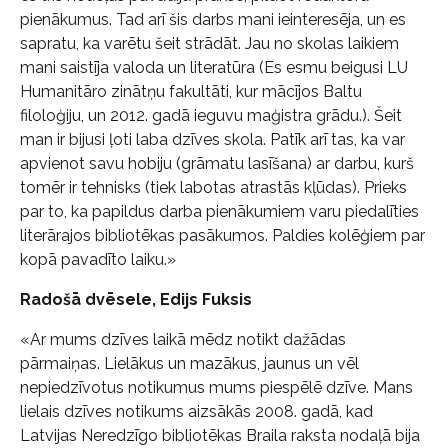
pienākumus. Tad arī šis darbs mani ieinteresēja, un es
sapratu, ka varētu šeit strādāt. Jau no skolas laikiem
mani saistīja valoda un literatūra (Es esmu beigusi LU
Humanitāro zinātņu fakultāti, kur mācījos Baltu
filoloģiju, un 2012. gadā ieguvu maģistra grādu.). Šeit
man ir bijusi ļoti laba dzīves skola. Patīk arī tas, ka var
apvienot savu hobiju (grāmatu lasīšana) ar darbu, kurš
tomēr ir tehnisks (tiek labotas atrastās kļūdas). Prieks
par to, ka papildus darba pienākumiem varu piedalīties
literārajos bibliotēkas pasākumos. Paldies kolēģiem par
kopā pavadīto laiku.»
Radošā dvēsele, Edijs Fuksis
«Ar mums dzīves laikā mēdz notikt dažādas
pārmaiņas. Lielākus un mazākus, jaunus un vēl
nepiedzīvotus notikumus mums piespēlē dzīve. Mans
lielais dzīves notikums aizsākās 2008. gadā, kad
Latvijas Neredzīgo bibliotēkas Braila raksta nodaļā bija