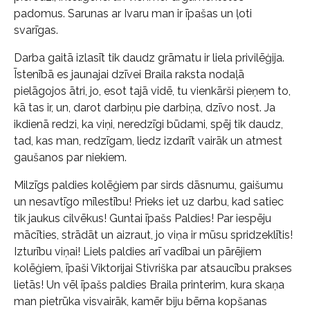
padomus. Sarunas ar Ivaru man ir īpašas un ļoti
svarīgas.
Darba gaitā izlasīt tik daudz grāmatu ir liela privilēģija.
Īstenībā es jaunajai dzīvei Braila raksta nodaļā
pielāgojos ātri, jo, esot tajā vidē, tu vienkārši pieņem to,
kā tas ir, un, darot darbiņu pie darbiņa, dzīvo nost. Ja
ikdienā redzi, ka viņi, neredzīgi būdami, spēj tik daudz,
tad, kas man, redzīgam, liedz izdarīt vairāk un atmest
gaušanos par niekiem.
Milzīgs paldies kolēģiem par sirds dāsnumu, gaišumu
un nesavtīgo mīlestību! Prieks iet uz darbu, kad satiec
tik jaukus cilvēkus! Guntai īpašs Paldies! Par iespēju
mācīties, strādāt un aizraut, jo viņa ir mūsu spridzeklītis!
Izturību viņai! Liels paldies arī vadībai un pārējiem
kolēģiem, īpaši Viktorijai Stivriška par atsaucību prakses
lietās! Un vēl īpašs paldies Braila printerim, kura skaņa
man pietrūka visvairāk, kamēr biju bērna kopšanas