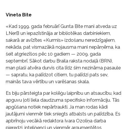
Vineta Bite
«Kad 1999. gada februārī Gunta Bite mani atveda uz
LNerB un iepazīstināja ar bibliotēkas darbiniekiem,
sakarā ar avīzītes «Kurmis» izdošanu neredzīgajiem,
nekāda, pat vismazākā nojausma mani nepārņēma, ka
šeit atgriezīšos pēc 10 gadiem — 2009. gada
septembrī. Sākot darbu Braila raksta nodaļā (BRN),
man plaši atvēra durvis cita līdz šim nezināma pasaule
— sapratu, ka palīdzot citiem, tu palīdzi pats sev,
mainās tava vērtību un varēšanas skala.
Es biju pārsteigta par kolēģu laipnību un atsaucību, kad
apguvu ļoti liela daudzuma specifisko informāciju. Tās
apgūšana notiek nepārtraukti. Ja man rodas kādi
jautājumi vienmēr tiek sniegts atbalsts un palīdzība. Es
apbrīnoju vecākā redaktora Ivara Ozoliņa darba
pieredzi, inteliģenci un vienmēr argumentētos