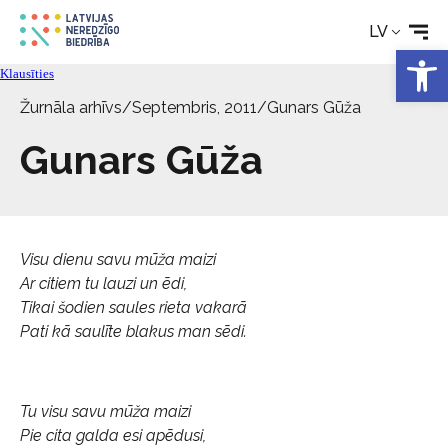
Rehabilitācija
LV
Open 
Klausīties
Tehniskie palīglīdzekļi
Žurnāla arhīvs
/
Septembris, 2011
/
Gunars Gūža
Aktualitātes
Gunars Gūža
Pakalpojumi
Visu dienu savu mūža maizi
Par biedrību
Ar citiem tu lauzi un ēdi,
Tikai šodien saules rieta vakarā
Pati kā saulīte blakus man sēdi.
Kontakti
Tu visu savu mūža maizi
Pie cita galda esi apēdusi,