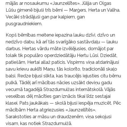
mājās ar nosaukumu «Jaunzellītes». Jūlija un Olgas
Lūšu ģimenē bijuši trīs bērni — Marģers, Herta un Valīna.
Vecāki strādājuši gan par kalpiem, gan
pusgraudniekiem.
Kopš bērnības meitene iepazina lauku dzīvi, dzīvo un
nedzīvo dabu, kā arī tās svarīgāko sastāvdaļu — lauku
darbus. Hertas vārdu māte izvēlējusies, domājot par
tolaik tik populāro operdziedātāju Hertu Lūsi. Dziedāt,
patiešām, Hertai allaž paticis. Vispirms viņa atdarinājusi
savu krievu auklīti Maņu, tās kolorīto, tradicionāli skaļo
balsi. Redze bijusi slikta, kas traucējis iejusties citu bērnu
pulkā. Tādēļ arī mācības nācies uzsākt deviņu gadu
vecumā tagadējā Strazdumuižas internātskolā. Vājās
veselības dēļ mācīties gan iznācis tikai līdz sestajai
klasei. Pats jaukākais — skolā bijusi iespēja muzicēt. Pēc
mācībām Herta atgriezusies «Jaunzellītēs».
Sarakstoties ar māsu un draudzenēm, viņa sekojusi
visam, kas notiek Strazdumuižā.