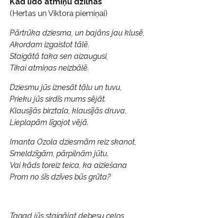
Kad lido atmiņu dzilnas
(Hertas un Viktora piemiņai)
Pārtrūka dziesma, un bajāns jau klusē,
Akordam izgaistot tālē.
Staigātā taka sen aizaugusi,
Tikai atmiņas neizbālē.
Dziesmu jūs iznesāt tālu un tuvu,
Prieku jūs sirdīs mums sējāt.
Klausījās birztala, klausījās druva,
Lieplapām līgojot vējā.
Imanta Ozola dziesmām reiz skanot,
Smeldzīgām, pārpilnām jūtu.
Vai kāds toreiz teica, ka aiziešana
Prom no šīs dzīves būs grūta?
Tagad jūs staigājat debesu ceļos,