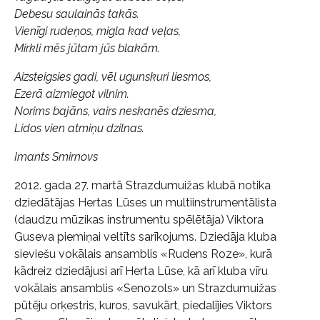
Debesu saulainās takās.
Vienīgi rudeņos, migla kad veļas,
Mirkli mēs jūtam jūs blakām.
Aizsteigsies gadi, vēl ugunskuri liesmos,
Ezerā aizmiegot vilnim.
Norims bajāns, vairs neskanēs dziesma,
Lidos vien atmiņu dzilnas.
Imants Smirnovs
2012. gada 27. martā Strazdumuižas klubā notika
dziedātājas Hertas Lūses un multiinstrumentālista
(daudzu mūzikas instrumentu spēlētāja) Viktora
Guseva piemiņai veltīts sarīkojums. Dziedāja kluba
sieviešu vokālais ansamblis «Rudens Roze», kurā
kādreiz dziedājusi arī Herta Lūse, kā arī kluba vīru
vokālais ansamblis «Senozols» un Strazdumuižas
pūtēju orķestris, kuros, savukārt, piedalījies Viktors