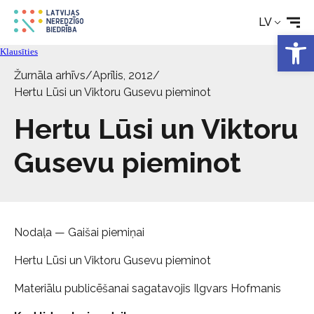
LV
Pakalpojumi
Open 
Klausīties
Par biedrību
Žurnāla arhīvs
/
Aprīlis, 2012
/
Hertu Lūsi un Viktoru Gusevu pieminot
Kontakti
Hertu Lūsi un Viktoru
Gusevu pieminot
Nodaļa — Gaišai piemiņai
Hertu Lūsi un Viktoru Gusevu pieminot
Materiālu publicēšanai sagatavojis Ilgvars Hofmanis