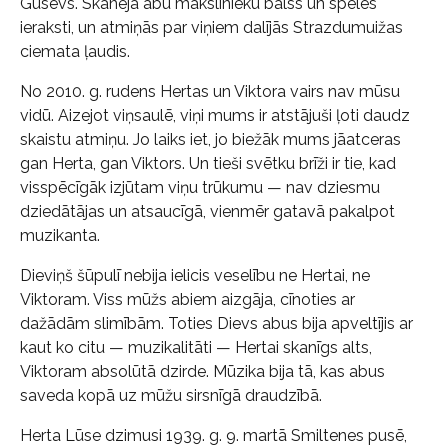
Gusevs. Skanēja abu mākslinieku balss un spēles
ieraksti, un atmiņās par viņiem dalījās Strazdumuižas
ciemata ļaudis.
No 2010. g. rudens Hertas un Viktora vairs nav mūsu
vidū. Aizejot viņsaulē, viņi mums ir atstājuši ļoti daudz
skaistu atmiņu. Jo laiks iet, jo biežāk mums jāatceras
gan Herta, gan Viktors. Un tieši svētku brīži ir tie, kad
visspēcīgāk izjūtam viņu trūkumu — nav dziesmu
dziedātājas un atsaucīgā, vienmēr gatavā pakalpot
muzikanta.
Dieviņš šūpulī nebija ielicis veselību ne Hertai, ne
Viktoram. Viss mūžs abiem aizgāja, cīnoties ar
dažādām slimībām. Toties Dievs abus bija apveltījis ar
kaut ko citu — muzikalitāti — Hertai skanīgs alts,
Viktoram absolūtā dzirde. Mūzika bija tā, kas abus
saveda kopā uz mūžu sirsnīgā draudzībā.
Herta Lūse dzimusi 1939. g. 9. martā Smiltenes pusē,