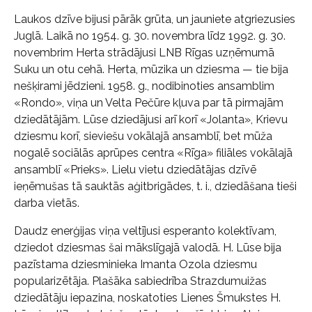
Laukos dzīve bijusi pārāk grūta, un jauniete atgriezusies
Juglā. Laikā no 1954. g. 30. novembra līdz 1992. g. 30.
novembrim Herta strādājusi LNB Rīgas uzņēmumā
Suku un otu cehā. Herta, mūzika un dziesma — tie bija
nešķirami jēdzieni. 1958. g., nodibinoties ansamblim
«Rondo», viņa un Velta Pečūre kļuva par tā pirmajām
dziedātājām. Lūse dziedājusi arī korī «Jolanta», Krievu
dziesmu korī, sieviešu vokālajā ansamblī, bet mūža
nogalē sociālās aprūpes centra «Rīga» filiāles vokālajā
ansamblī «Prieks». Lielu vietu dziedātājas dzīvē
ieņēmušas tā sauktās aģitbrigādes, t. i., dziedāšana tieši
darba vietās.
Daudz enerģijas viņa veltījusi esperanto kolektīvam,
dziedot dziesmas šai mākslīgajā valodā. H. Lūse bija
pazīstama dziesminieka Imanta Ozola dziesmu
popularizētāja. Plašāka sabiedrība Strazdumuižas
dziedātāju iepazina, noskatoties Lienes Šmukstes H.