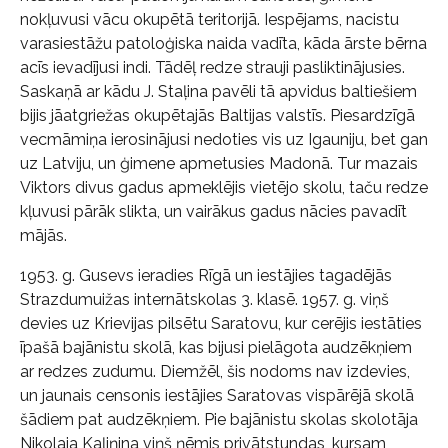
nokļuvusi vācu okupētā teritorijā. Iespējams, nacistu
varasiestāžu patoloģiska naida vadīta, kāda ārste bērna
acīs ievadījusi indi. Tādēļ redze strauji pasliktinājusies.
Saskaņā ar kādu J. Staļina pavēli tā apvidus baltiešiem
bijis jāatgriežas okupētajās Baltijas valstīs. Piesardzīgā
vecmāmiņa ierosinājusi nedoties vis uz Igauniju, bet gan
uz Latviju, un ģimene apmetusies Madonā. Tur mazais
Viktors divus gadus apmeklējis vietējo skolu, taču redze
kļuvusi pārāk slikta, un vairākus gadus nācies pavadīt
mājās.
1953. g. Gusevs ieradies Rīgā un iestājies tagadējās
Strazdumuižas internātskolas 3. klasē. 1957. g. viņš
devies uz Krievijas pilsētu Saratovu, kur cerējis iestāties
īpašā bajānistu skolā, kas bijusi pielāgota audzēkņiem
ar redzes zudumu. Diemžēl, šis nodoms nav izdevies,
un jaunais censonis iestājies Saratovas vispārējā skolā
šādiem pat audzēkņiem. Pie bajānistu skolas skolotāja
Nikolaja Kaļiņina viņš ņēmis privātstundas, kursam