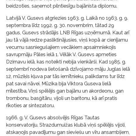
beidzoties, saņemot pilntiesīgu bajānista diplomu.
Latvijā V. Gusevs atgriezies 1963. g. Laikā no 1963. g. 9.
septembra līdz 1992. g. 30. novembrim, tātad 29
gadus, Gusevs strādājis LNB Rīgas uzņēmumā. Kaut arī
jau tā vājā redze pasliktinājusies, viņš kopā ar cienījamu
vecumu sasniegušajiem vecākiem apsaimniekojis
savrupmāju Pāles ielā 1. Vēlāk V. Gusevs apmeties
Dzirnavu ielā, kas noteikti nebija vienkārši. Kad 1985. g.
septembrī nodeva lietošanā dzīvojamo māju Juglas ielā
12, mūziķis kļuva par tās iemītnieku, palikdams tur līdz
pat savai nāvei. Mūzika bija Viktora Guseva lielā
mīlestība. Viņš spēlējis gan bajānu un akordeonu, gan
trombonu, basģitāru, vijoli un baritonu, kā arī pratis
rīkoties ar sintezatoru.
1966. g. V. Gusevs absolvējis Rīgas Tautas
konservatoriju. Strazdumuižas klubā viņš spēlējis vijoli,
atskaņojis pavadījumu gan sieviešu un vīru ansambļiem,