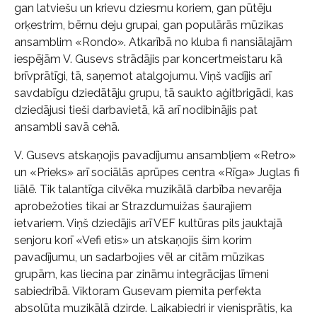
gan latviešu un krievu dziesmu koriem, gan pūtēju
orķestrim, bērnu deju grupai, gan populārās mūzikas
ansamblim «Rondo». Atkarībā no kluba fi nansiālajām
iespējām V. Gusevs strādājis par koncertmeistaru kā
brīvprātīgi, tā, saņemot atalgojumu. Viņš vadījis arī
savdabīgu dziedātāju grupu, tā saukto aģitbrigādi, kas
dziedājusi tieši darbavietā, kā arī nodibinājis pat
ansambli savā cehā.
V. Gusevs atskaņojis pavadījumu ansambļiem «Retro»
un «Prieks» arī sociālās aprūpes centra «Rīga» Juglas fi
liālē. Tik talantīga cilvēka muzikālā darbība nevarēja
aprobežoties tikai ar Strazdumuižas šaurajiem
ietvariem. Viņš dziedājis arī VEF kultūras pils jauktajā
senjoru korī «Vefi etis» un atskaņojis šim korim
pavadījumu, un sadarbojies vēl ar citām mūzikas
grupām, kas liecina par zināmu integrācijas līmeni
sabiedrībā. Viktoram Gusevam piemita perfekta
absolūta muzikālā dzirde. Laikabiedri ir vienisprātis, ka