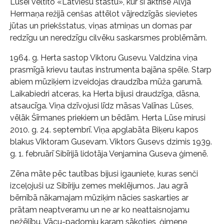
Lūsei veltīto «Latviešu stāstu», kur šī aktrise Alvja
Hermaņa režijā cenšas attēlot vājredzīgās sievietes
jūtas un priekšstatus, viņas atmiņas un domas par
redzīgu un neredzīgu cilvēku saskarsmes problēmām.
1964. g. Herta sastop Viktoru Gusevu. Valdzina viņa
prasmīgā krievu tautas instrumenta bajāna spēle. Starp
abiem mūziķiem izveidojas draudzība mūža garumā.
Laikabiedri atceras, ka Herta bijusi draudzīga, dāsna,
atsaucīga. Viņa dzīvojusi līdz māsas Valīnas Lūses,
vēlāk Šīrmanes priekiem un bēdām. Herta Lūse mirusi
2010. g. 24. septembrī. Viņa apglabāta Biķeru kapos
blakus Viktoram Gusevam. Viktors Gusevs dzimis 1939.
g. 1. februārī Sibīrijā lidotāja Venjamina Guseva ģimenē.
Zēna māte pēc tautības bijusi igauniete, kuras senči
izceļojuši uz Sibīriju zemes meklējumos. Jau agrā
bērnībā nākamajam mūziķim nācies saskarties ar
prātam neaptveramu un ne ar ko neattaisnojamu
nežēlību. Vācu-padomju karam sākoties, ģimene